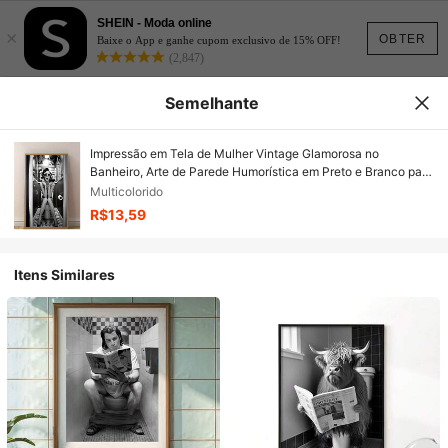
SHEIN - Moda online
×
OBTER
Baixe o App e ganhe cupom exclusivo de 15% OFF!
(2,847)
Semelhante
Impressão em Tela de Mulher Vintage Glamorosa no
Banheiro, Arte de Parede Humorística em Preto e Branco para
Decoração da Sala de Estar, Quarto, Escritório ou Sala de
Multicolorido
Jantar, Decoração de Banheiro, 2D Plana, Perfeito para
R$13,59
Decoração de Ambiente, Moldura Opcional
Itens Similares