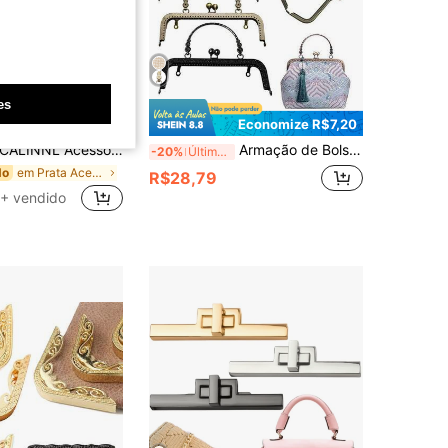
es
Economize R$6,50
Economize R$7,20
ALINNL Acessórios de Bolsa Dobrável, Componentes DIY, Peças Substituíveis, Acessórios de Bolsa Reutilizáveis, Peças Sobressalentes de Bolsa
Armação de Bolsa de Metal com Alça - Estilo Vintage com Fecho de Beijo, Adequada para Confecção de Bolsas DIY, Alça Arqueada Gravada, Acessórios de Costura e Reparo de Bolsas/Clutches/Sacolas, Armação de Metal Durável, Pode Ser Usada para Fazer Porta-Moedas, Carteiras e Bolsas a Tiracolo, Suprimentos Essenciais de Costura DIY, Imprescindível para Fabricantes de Bolsas, Artesãos, Designers de Moda e Artesãos.
-20%
Últimos 3 dias
em Prata Acessórios de bolsa DIY
do
R$28,79
+ vendido