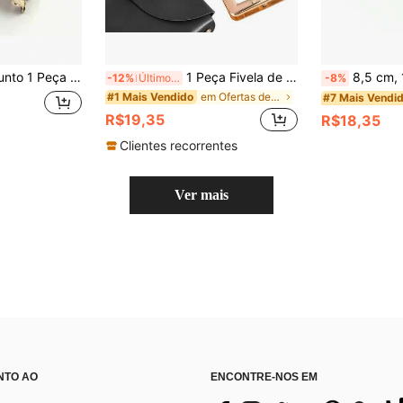
ios de Fecho Beijo, Fabricação de Presentes, Suprimentos para Pequenos Negócios, Acessórios para Fabricação de Carteiras DIY, Alta Qualidade e Fácil de Instalar
1 Peça Fivela de Metal com Trava Giratória, Fecho de Mola, Trava Quadrada de Junção de Bambu 43mm/1,69 polegadas, Decoração de Junção de Bambu, Adequada para Bolsas, Carteiras e Acessórios de Couro Sintético, Fivela Decorativa, Trava de Carteira, Fecho de Bolsa de Metal para Carteira, Acessórios de Ferragens DIY, Adequada para Artesanato em Couro Sintético, Produtos Femininos, Acessórios
8,5 cm, 10,5 cm, 12,5 cm Armação Metálica para Carteir
-12%
Últimos 3 dias
-8%
em Ofertas de novos produtos Acessórios de bolsa D
#1 Mais Vendido
#7 Mais Vendi
R$19,35
R$18,35
Clientes recorrentes
Ver mais
NTO AO
ENCONTRE-NOS EM