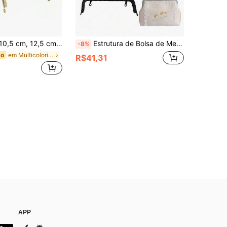
a, Acessórios de Hardware de Carteira Dourado Claro de Alta Qualidade, Fecho de Cadeado Feito à Mão para Bolsa
Estrutura de Bolsa de Metal com Alça – Estrutura de Fecho de Beijo Estilo Vintage, Adequada para Fabricação de Bolsas DIY, Alça em Arco com Relevo, Acessórios de Reparo e Costura para Bolsa/Clutch/Bolsa Tote, Estrutura de Ferragens, Pode Ser Usada para Fazer Porta-Moedas, Carteiras e Bolsas Transversais, Suprimentos Essenciais de Costura DIY, Indispensável para Fabricantes de Bolsas, Entusiastas de Artesanato, Designers de Moda e Hobbistas de Artesanato.
-8%
em Multicolorido Acessórios de bolsa DIY
do
R$41,31
APP