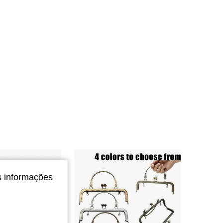
4,85
775
2.4K
s informações