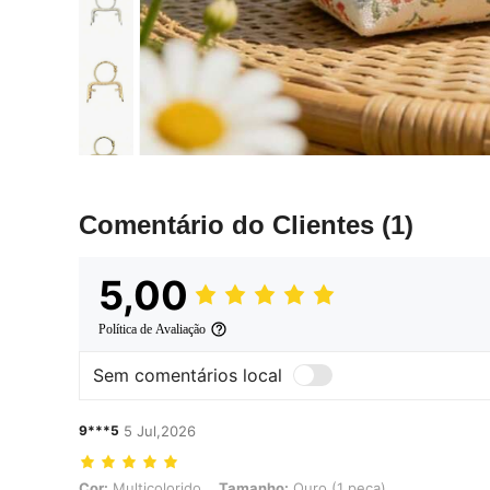
Comentário do Clientes
(1)
5,00
Política de Avaliação
Sem comentários local
9***5
5 Jul,2026
Cor: Multicolorido, Tamanho: Ouro (1 peça)
Cor:
Multicolorido
Tamanho:
Ouro (1 peça)