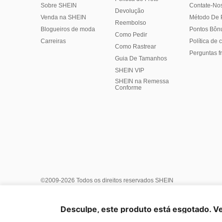
Sobre SHEIN
Contate-No
Devolução
Venda na SHEIN
Método De
Reembolso
Blogueiros de moda
Pontos Bôn
Como Pedir
Carreiras
Política de
Como Rastrear
Perguntas f
Guia De Tamanhos
SHEIN VIP
SHEIN na Remessa
Conforme
©2009-2026 Todos os direitos reservados SHEIN
Centro de Privacidade
Política de Privacidade e Cookies
Ger
Termos e condições
Regras de IP do Marketplace
Aviso IP
Desculpe, este produto está esgotado. V
Informações da Empresa
Escolha do anúncio
United Stat