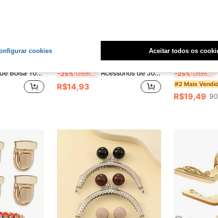
7
onfigurar cookies
Aceitar todos os cooki
omize R$3,62
Economize R$4,97
tuição de Alça de Bambu Vintage, Pegada Confortável, Leve, Superfície Lisa, Adequado para Projetos DIY de Bolsa Diária, Acessórios de Encanto de Bolsa, Presentes para Professores
Acessórios de Joias DIY, Ferragens de Metal para Bagagem, Pingente de Sino para Bolsa, 3 Cores Disponíveis, Adequado para Cordões, Roupas, Mochilas - Fivela Multifuncional, Adequado para Bolsas, Jaquetas, Casacos de Penas, Suéteres, Calças e Chapéus, Durável e Resistente, Essencial para Casa
C
-25%
Últimos 3 dias
-25%
Últimos 3 dias
#2 Mais Vendi
R$14,93
R$19,49
90