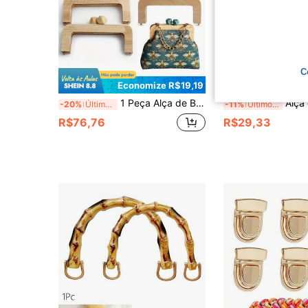
C
Economize R$19,19
Econ
1 Peça Alça de Bolsa de Madeira com Contas 19,5 cm x 10,9 cm, Peça de Reposição de Alça de Bolsa Vintage Feita à Mão com Contas Coloridas para o Verão
Alça de Bolsa Tote de Madeira Natural, Acessórios de Bolsa Feitos à Mão, Substi
-20%
Últimos 3 dias
-11%
Últimos 3 dias
R$76,76
R$29,33