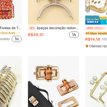
4
5 peças/10 peças Fivelas de Trava em Formato de Bico de Pato de Metal, Acessórios de Hardware de Bagagem Forma de Escudo Cadeados de Ferro, Fivelas de Botão de Alça de Ombro de Bolsa DIY Partes de Carteira Caixa de Bolsa, Cadeado de Metal de Bagagem e Bolsa DIY Peças de Hardware de Acessórios de Bolsa Fivelas de Bico de Pato
3peças decoração redonda bloqueio de beijo estrutura de metal
2 
-8%
-25%
Últimos 3 dias
em Ouro Acessórios de bolsa DIY
#3 Mais Vendi
R$39,51
endido
R$14,18
10
Clientes re