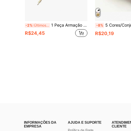
1 Peça Armação de Carteira, Cor Dourada Clara, Opções de Tamanho: 8,5cm/10,5cm/12,5cm/15cm/18cm/20cm
5 Cores/Conjunto 1 Peça Estrutura de Carteira de Metal com Contas Coloridas, Adequada para Bolsas, Fabricação de Carteiras DIY, Estrutura de Fecho de Hardware de Carteira, Acessór
-2%
Últimos 3 dias
-8%
R$24,45
R$20,19
INFORMAÇÕES DA
AJUDA E SUPORTE
ATENDIME
EMPRESA
CLIENTE
Política de Frete