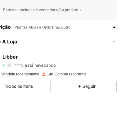
Para denunciar este vendedor e/ou produto
4,85
775
2.4K
ição
Plantas,Alças e Ombreiras,Outro
4,85
775
2.4K
 A Loja
4,85
775
2.4K
Libber
l***8
está navegando
4,85
775
2.4K
Classificação
Itens
Seguidores
 Vendido recentemente
14K Compra recorrente
4,85
775
2.4K
Todos os itens
Seguir
4,85
775
2.4K
4,85
775
2.4K
4,85
775
2.4K
4,85
775
2.4K