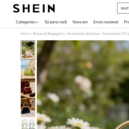
Motf
Use up 
Categorias
Só para você
Novo em
Envio nacional
Pr
Início
Bolsas & Bagagens
Acessórios de bolsa
Acessórios DIY 
/
/
/