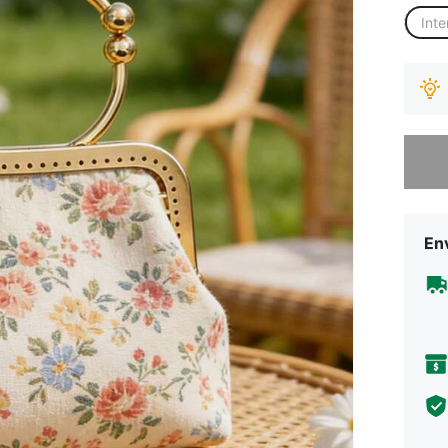
Inte
Desculp
Env