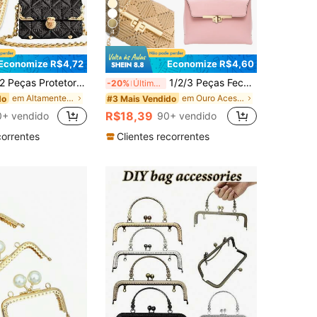
4
Economize R$4,72
Economize R$4,60
Peças Protetores de Canto de Metal, Clipes de Ângulo Reto para Bolsas, Cadernos, Bolsas de Ombro, Sacolas, Acessórios de Bolsa, Ferragens, Acessórios de Charme de Bolsa, Presentes de Professor, Acessórios DIY Fofos
1/2/3 Peças Fecho de Metal Vintage para Bolsa, Botão Giratório para Artesanato de Couro, Acessórios Elegantes Dourados para Bolsas, Acessórios de Bolsa Feitos à Mão (Quatro Cores para Escolher)
-20%
Últimos 3 dias
em Altamente recomprado Acessórios de bolsa DIY
em Ouro Acessórios de bolsa DIY
do
#3 Mais Vendido
R$18,39
0+ vendido
90+ vendido
correntes
Clientes recorrentes