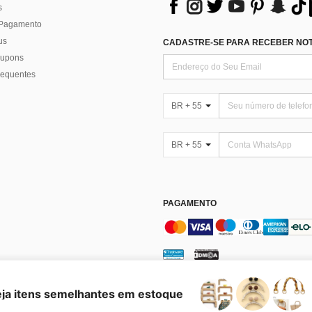
s
 Pagamento
us
CADASTRE-SE PARA RECEBER NOTÍ
 cupons
requentes
BR + 55
BR + 55
PAGAMENTO
enciar Cookies
eja itens semelhantes em estoque
es