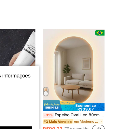
s informações
Economize
Economize R$1,60
R$39,67
sa de Preenchimento de Parede, Adequada para Limpeza, Reparo de Arranhões, Amassados, Rachaduras e Remendo de Buracos de Pregos em Paredes Domésticas. Um Excelente Presente para Feriados, Dia dos Namorados e Volta às Aulas (Envio Aleatório de Versões Novas e Antigas)
Espelho Oval Led 80cm Grande de Parede Sem Fio + Suporte
-31%
em Adesivo de vedação de piso
do
em Moderno Adesivos para casa
#3 Mais Vendido
0+ vendido
R$90,23
70+ vendido