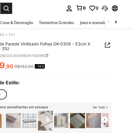
0
0
ar. Press Enter to select.
Casa & Decoração
Tamanhos Grandes
Joias e acessórios
Pijamas e
0M( ± 3%)
de Parede Vinilizado Folhas DK-0306 - 53cm X
± 3%)
h260331205195061192099
9
,90
R$152,90
-74%
ICE AND AVAILABILITY
de Estilo:
C
itens semelhantes em estoque
Ver Tudo