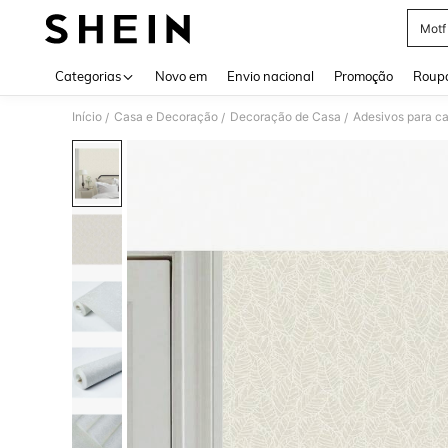
Motf
Use up 
Categorias
Novo em
Envio nacional
Promoção
Roupa
Início
Casa e Decoração
Decoração de Casa
Adesivos para c
/
/
/