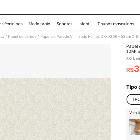
and down arrow keys to navigate search Buscas recentes and Pesquisar e Encontr
s femininas
Moda praia
Sapatos
Infantil
Roupas masculinas
asa
Papel de parede
Papel de Parede Vinilizado Folhas DK-0306 - 53cm X 1
/
/
Papel 
10M( 
SKU: s
3
R$
PR
Tipo 
1P
Veja 