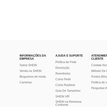
INFORMAÇÕES DA
AJUDA E SUPORTE
ATENDIME
EMPRESA
CLIENTE
Política de Frete
Sobre SHEIN
Contate-No
Devolução
Venda na SHEIN
Método De
Reembolso
Blogueiros de moda
Pontos Bôn
Como Pedir
Carreiras
Política de
Como Rastrear
Perguntas f
Guia De Tamanhos
SHEIN VIP
SHEIN na Remessa
Conforme