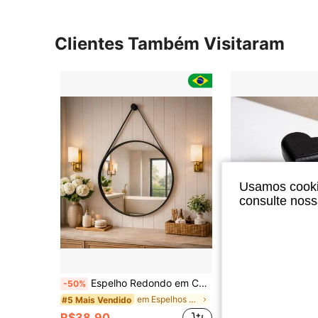
Clientes Também Visitaram
Usamos cookie
consulte nos
Espelho Redondo em Couro com Alça 30, 40 e 50 Cm Decorativo Escandinavo Elegante Minimalista Versatil
Botão de Descarga Para Vaso Sanitário Formato Coraç
-50%
-50%
em Espelhos Decorativos
#5 Mais Vendido
#1 Mais Vendido
R$38,90
R$6,99
1,3k+ ve