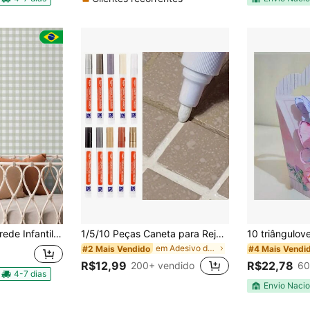
 Infantil Xadrez
1/5/10 Peças Caneta para Rejunte de Azulejos Impermeável, Caneta de Reparo de Azulejos Brancos com Massa Resistente a Mofo, Caneta de Rejunte em Gel de Fácil Uso para Azulejos de Banheiro e Cozinha, Rachaduras em Pisos de Azulejos, Adesivos, Decalques de Parede, Decalques de Vinil, Decoração Doméstica, Decorações de Primavera para Renovar sua Casa, Adesivos Decorativos Rama, Acessórios de Cozinha, Acessórios de Banheiro, Decoração de Quarto, Decoração de Banheiro, Decoração Doméstica
em Adesivo de vedação de piso
#2 Mais Vendido
#4 Mais Vendi
R$12,99
R$22,78
200+ vendido
60
4-7 dias
Envio Nacio