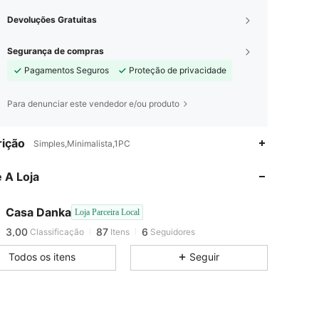
Devoluções Gratuitas
Segurança de compras
Pagamentos Seguros
Proteção de privacidade
Para denunciar este vendedor e/ou produto
ição
Simples,Minimalista,1PC
3,00
87
6
3,00
87
6
 A Loja
3,00
87
6
3,00
87
6
Casa Danka
Loja Parceira Local
3,00
87
6
Classificação
Itens
Seguidores
p***s
seguido
1 dia atrás
3,00
87
6
Todos os itens
Seguir