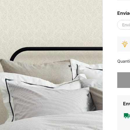
Envia
Env
Quant
Desculp
Env