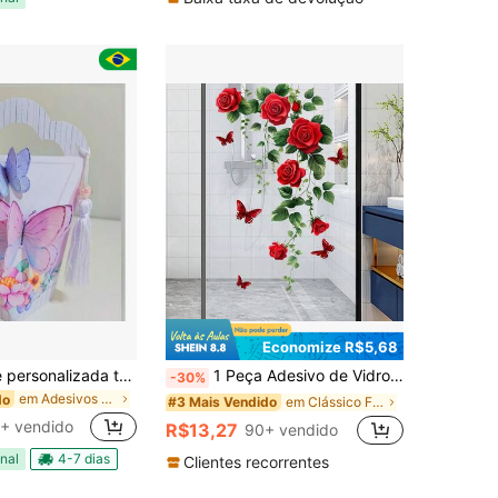
Economize R$5,68
10 triângulove personalizada tema Jardim das Borboletas -kit festa - lembrancinha infantil
1 Peça Adesivo de Vidro Floral de Rosas Vermelhas e Borboletas, Adesivo de Vidro PVC Adequado para Decoração de Janelas de Banheiro e Quarto
-30%
em Adesivos de borboleta
do
em Clássico Filmes de Janela
#3 Mais Vendido
+ vendido
R$13,27
90+ vendido
nal
4-7 dias
Clientes recorrentes