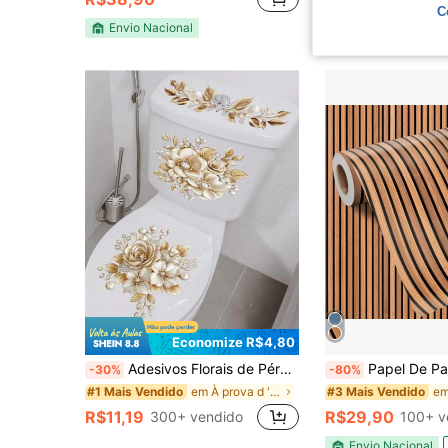
C
Envio Nacional
Envio Nacional
Economize R$4,80
Adesivos Florais de Pérola Dourada para Vaso Sanitário, Adesivos à Prova d'Água, Material PVC, Fácil de Aplicar e Remover, Adequado para Decoração Doméstica, Decoração de Banheiro, Decoração de Quarto, Decoração de Sala de Estar, Adesivos de Decoração de Banheiro, Adesivos de Parede, Adesivos de Decoração de Parede, Decoração Doméstica
Papel De Parede Mármore Resiste
-30%
-80%
em À prova d 'água Adesivos de banheiro
#1 Mais Vendido
#3 Mais Vendido
R$11,19
R$29,90
300+ vendido
100+ v
Envio Nacional