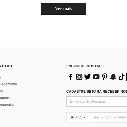
Ver mais
NTO AO
ENCONTRE-NOS EM
s
 Pagamento
us
CADASTRE-SE PARA RECEBER NOTÍ
 cupons
requentes
BR + 55