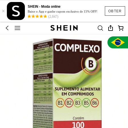
SHEIN - Moda online
×
OBTER
Baixe o App e ganhe cupom exclusivo de 15% OFF!
(2,847)