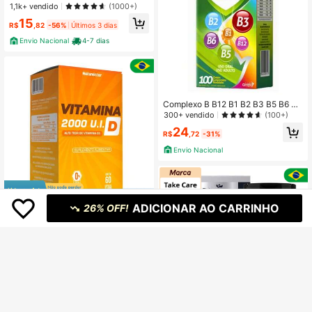
1,1k+ vendido
(1000+)
15
R$
,82
-56%
Últimos 3 dias
Envio Nacional
4-7 dias
Complexo B B12 B1 B2 B3 B5 B6 B1
2 com 100 Comprimidos
300+ vendido
(100+)
24
R$
,72
-31%
Envio Nacional
Economize R$8,14
ADICIONAR AO CARRINHO
26% OFF!
Natunectar Vitamina D 500mg 60 C
ápsulas Vitamina do Sol,Ergocalcife
Clientes recorrentes
rol, Calciferol 2.000 UI
21
R$
,76
-27%
Últimos 2 dias
Envio Nacional
4-7 dias
Vendedor Indicado