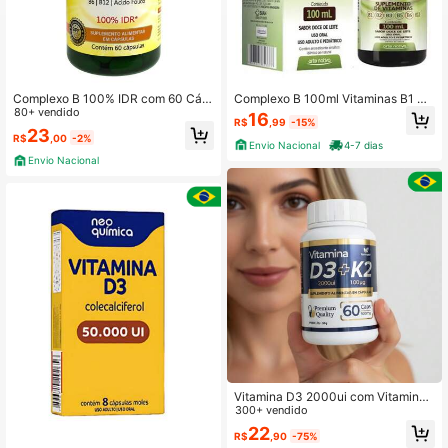
2K Seguidores
4,93
2K Seguidores
4,93
Complexo B 100% IDR com 60 Cáp
Complexo B 100ml Vitaminas B1 B2
sulas Maxinutri
80+ vendido
B3 B5 B6 B12 Arte Nativa
16
R$
,99
-15%
2K Seguidores
4,93
23
R$
,00
-2%
Envio Nacional
4-7 dias
Envio Nacional
2K Seguidores
4,93
Vitamina D3 2000ui com Vitamina
K2 MK7 - 60 Caps
300+ vendido
22
R$
,90
-75%