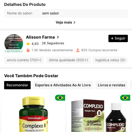
Detalhes Do Produto
2K Seguidores
4,93
Nome do sabor:
sem sabor
Veja mais
2K Seguidores
4,93
Alisson Farma
Seguir
2K Seguidores
4,93
m***8
pago
1 dia atrás
1.3K Vendido recentemente
855 Compra recorrente
cal
Loja Parceira Local
2K Seguidores
envio correto (700+)
ótima qualidade (300+)
logística veloz (200+)
4,93
Você Também Pode Gostar
2K Seguidores
4,93
Recomendar
Esportes e Atividades Ao Ar Livre
Livros e revistas
2K Seguidores
4,93
2K Seguidores
4,93