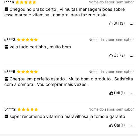
l***h
Nome do sabor: sem sabor
Chegou
no
prazo
certo
,
vi
muitas
mensagem
boas
sobre
essa
marca
e
vitamina
,
comprei
para
fazer
o
teste
.
Útil
(3)
s***2
Nome do sabor: sem sabor
veio
tudo
certinho
,
muito
bom
Útil
(2)
e***5
Nome do sabor: sem sabor
Chegou
em
perfeito
estado
.
Muito
bom
o
produto
.
Satisfeita
com
a
compra
.
Vou
comprar
mais
vezes
.
Útil
(1)
5***2
Nome do sabor: sem sabor
super
recomendo
vitamina
maravilhosa
ja
tomo
e
garanto
Útil
(1)