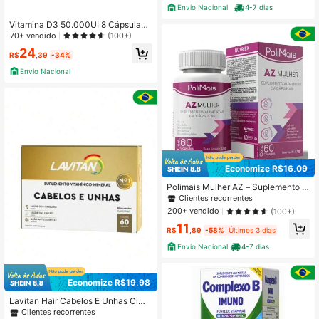
Envio Nacional
4-7 dias
Vitamina D3 50.000UI 8 Cápsulas
Moles - Neo Química
70+ vendido
(100+)
24
R$
,39
-34%
Envio Nacional
Economize R$16,09
Polimais Mulher AZ – Suplemento D
iário com 60 Cápsulas
Clientes recorrentes
200+ vendido
(100+)
11
R$
,89
-58%
Últimos 3 dias
Envio Nacional
4-7 dias
Economize R$19,98
Lavitan Hair Cabelos E Unhas Cime
d 60 Cápsulas
Clientes recorrentes