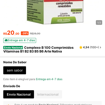
1/3
20
-26%
R$
,00
R$26,90
Entrega em 4-7 dias
Complexo B 100 Comprimidos
4,94
(
100+
)
Envio Nacional
Vitaminas B1 B2 B3 B5 B6 Arte Nativa
Nome Do Sabor
sem sabor
Este item é elegível para
Entrega em 4-7 dias
Enviado De
Envio Nacional
Internacional
Este é um produto
Envio Nacional
. Diferentes marketplaces