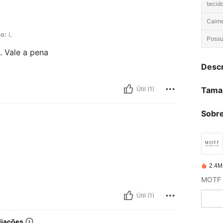
tecido
Caime
o:
L
Possui
. Vale a pena
Descr
Tama
Útil (1)
Sobre
2.4M
Útil (1)
liações