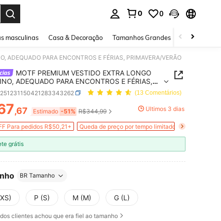
0
0
ar. Press Enter to select.
s masculinas
Casa & Decoração
Tamanhos Grandes
Joias e acessó
O, ADEQUADO PARA ENCONTROS E FÉRIAS, PRIMAVERA/VERÃO
MOTF PREMIUM VESTIDO EXTRA LONGO
INO, ADEQUADO PARA ENCONTROS E FÉRIAS,
VERA/VERÃO
z251231150421283343262
(13 Comentários)
67
Últimos 3 dias
,67
ICE AND AVAILABILITY
Estimado
-51%
R$344,99
F Para pedidos R$50,21+
Queda de preço por tempo limitado
ete grátis
nho
BR Tamanho
(XS)
P (S)
M (M)
G (L)
dos clientes achou que era fiel ao tamanho