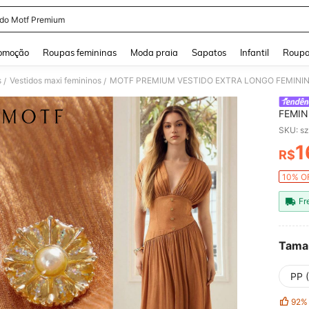
ido Motf Premium
and down arrow keys to navigate search Buscas recentes and Pesquisar e Encontr
omoção
Roupas femininas
Moda praia
Sapatos
Infantil
Roupa
s
Vestidos maxi femininos
MOTF PREMIUM VESTIDO EXTRA LONGO FEMININ
/
/
FEMIN
PRIMA
SKU: s
1
R$
PR
10% OF
Fr
Tama
PP 
92%