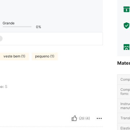
Grande
0%
veste bem (1)
pequeno (1)
Mater
Comp
o:
S
Comp
forro:
Instr
manu
Trans
Útil (4)
Elast