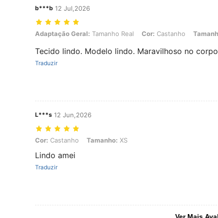
b***b
12 Jul,2026
Adaptação Geral: Tamanho Real, Cor: Castanho, Tamanho: L
Adaptação Geral:
Tamanho Real
Cor:
Castanho
Tamanh
Tecido lindo. Modelo lindo. Maravilhoso no corpo
Traduzir
L***s
12 Jun,2026
Cor: Castanho, Tamanho: XS
Cor:
Castanho
Tamanho:
XS
Lindo amei
Traduzir
Ver Mais Ava