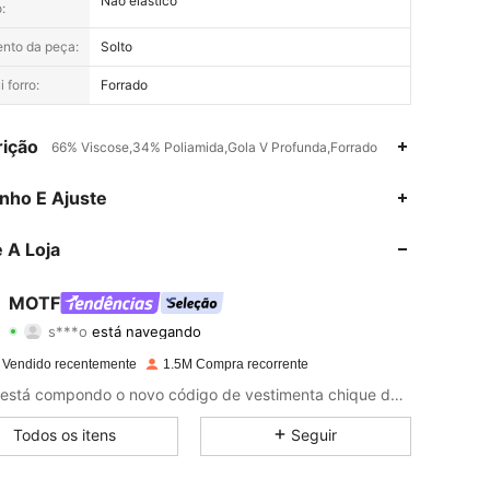
Não elástico
:
nto da peça:
Solto
 forro:
Forrado
ição
66% Viscose,34% Poliamida,Gola V Profunda,Forrado
nho E Ajuste
4,91
15K
4.5M
 A Loja
4,91
15K
4.5M
MOTF
s***o
está navegando
4,91
15K
4.5M
Classificação
Itens
Seguidores
 Vendido recentemente
1.5M Compra recorrente
MOTF está compondo o novo código de vestimenta chique de negócios com roupas profissionais que abraçam a feminilidade e a poesia natural do estilo pessoal das mulheres.
4,91
15K
4.5M
Todos os itens
Seguir
4,91
15K
4.5M