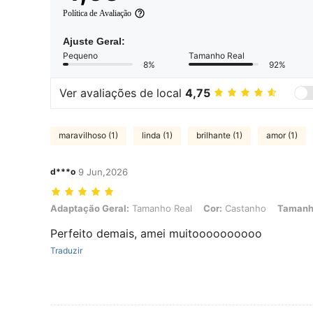
Política de Avaliação
Ajuste Geral:
Pequeno
Tamanho Real
8%
92%
Ver avaliações de local
4,75
maravilhoso (1)
linda (1)
brilhante (1)
amor (1)
d***o
9 Jun,2026
Adaptação Geral: Tamanho Real, Cor: Castanho, Tamanho: S
Adaptação Geral:
Tamanho Real
Cor:
Castanho
Tamanh
Perfeito demais, amei muitoooooooooo
Traduzir