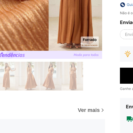
Gui
Não é o
Envia
Env
Ganhe 
Env
Ver mais