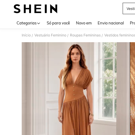
Vest
Use up 
Categorias
Só para você
Novo em
Envio nacional
Pr
Início
Vestuário Feminino
Roupas Femininas
Vestidos feminino
/
/
/