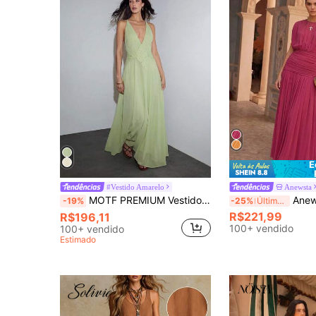
E
#Vestido Amarelo
Anewsta
MOTF PREMIUM Vestido Extra Longo Ajustado com Cintura Marcada e Patchwork de Renda para Férias, Primavera e Verão
Anewsta Vestido Longo Feminino de Malha 
-19%
-25%
Últimos 3 dias
R$221,99
R$196,11
100+ vendido
100+ vendido
Estimado