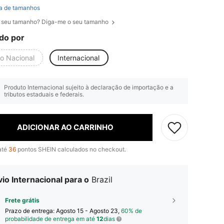
a de tamanhos
 seu tamanho? Diga-me o seu tamanho
do por
io Nacional
Internacional
Produto Internacional sujeito à declaração de importação e a
tributos estaduais e federais.
ADICIONAR AO CARRINHO
até
36
pontos SHEIN calculados no checkout.
io Internacional para o
Brazil
Frete grátis
Prazo de entrega:
Agosto 15 - Agosto 23,
60% de
probabilidade de entrega em até
12
dias