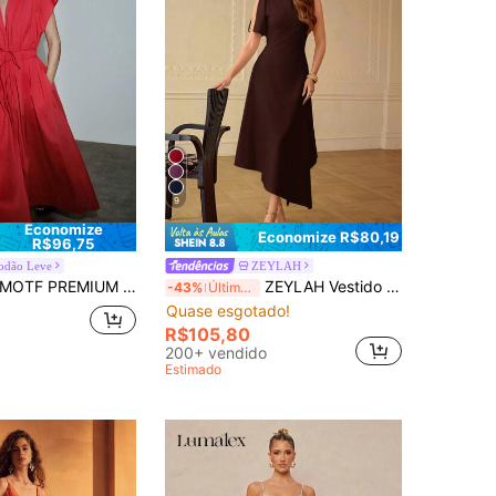
9
Economize
Economize R$80,19
R$96,75
odão Leve
ZEYLAH
OTF PREMIUM VESTIDO DE ALGODÃO 100% SÓLIDO COM DECOTE EM V, CASUAL URBANO E PARA ENCONTROS, PRIMAVERA/VERÃO
ZEYLAH Vestido de Ombro Único com Bainha Assimétrica Primavera/Verão
-43%
Últimos 3 dias
Quase esgotado!
R$105,80
200+ vendido
Estimado