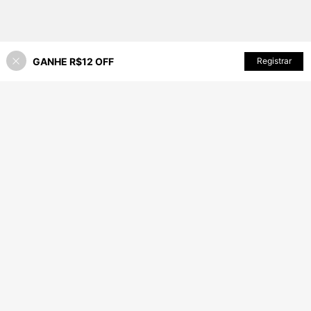
GANHE R$12 OFF
ADICIONAR AO CARRINHO
Registrar
55% OFF!