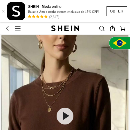
SHEIN - Moda online
×
OBTER
Baixe o App e ganhe cupom exclusivo de 15% OFF!
(2,847)