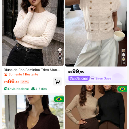
4
18
Blusa de Frio Feminina Trico Manga
99
R$
,95
Longa Confortável Estilo Casual Te
Somente 1 Restante
ndencia Inverno 2026
Siren Gaze
66
R$
,49
-65%
Envio Nacional
4-7 dias