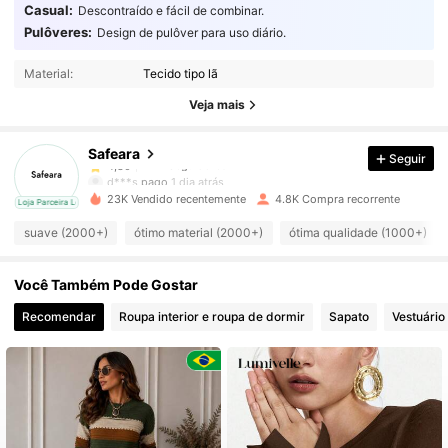
Casual:
Descontraído e fácil de combinar.
Pulôveres:
Design de pulôver para uso diário.
2.7K Seguidores
4,80
Material:
Tecido tipo lã
2.7K Seguidores
4,80
Veja mais
Safeara
Seguir
2.7K Seguidores
4,80
d***s
pago
1 dia atrás
23K Vendido recentemente
4.8K Compra recorrente
cal
Loja Parceira Local
2.7K Seguidores
4,80
suave (2000+)
ótimo material (2000+)
ótima qualidade (1000+)
Você Também Pode Gostar
2.7K Seguidores
4,80
Recomendar
Roupa interior e roupa de dormir
Sapato
Vestuário
2.7K Seguidores
4,80
2.7K Seguidores
4,80