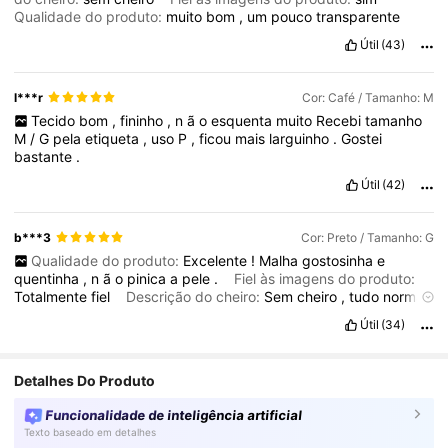
Qualidade do produto:
muito
bom
,
um
pouco
transparente
Útil
(43)
l***r
Cor: Café / Tamanho: M
Tecido
bom
,
fininho
,
n
ã
o
esquenta
muito
Recebi
tamanho
M
/
G
pela
etiqueta
,
uso
P
,
ficou
mais
larguinho
.
Gostei
bastante
.
Útil
(42)
b***3
Cor: Preto / Tamanho: G
Qualidade do produto:
Excelente
!
Malha
gostosinha
e
quentinha
,
n
ã
o
pinica
a
pele
.
Fiel às imagens do produto:
Totalmente
fiel
Descrição do cheiro:
Sem
cheiro
,
tudo
normal
Material do tecido:
Provavelmente
poli
é
ster
,
mas
é
uma
malha
Útil
(34)
bem
macia
ao
toque
Em forma:
Excelente
!
Veste
super
bem
,
fica
lindo
.
Chegou
bem
r
á
pido
.
Super
recomendo
!
Detalhes Do Produto
Funcionalidade de inteligência artificial
Texto baseado em detalhes