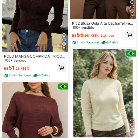
12
Kit 2 Blusa Gola Alta Cacharrel Fem
inina Tricô Inverno Elegante Casac
100+ vendido
o Moderno Blusa Frio Justa
55
R$
,98
-35%
Estimado
Envio Nacional
4-7 dias
9
POLO MANGA COMPRIDA TRICOT
MODAL NEW COLLECTION INVER
700+ vendido
NO
51
R$
,21
-36%
Envio Nacional
4-7 dias
34