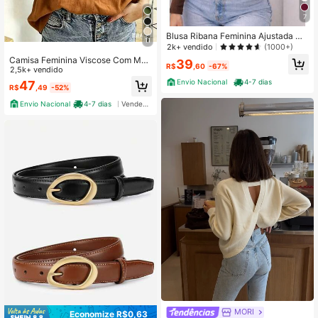
7
Blusa Ribana Feminina Ajustada Ma
11
nga Longa Moda Inverno 2026
2k+ vendido
(1000+)
Camisa Feminina Viscose Com Man
39
R$
,60
-67%
gas Comprida
2,5k+ vendido
Envio Nacional
4-7 dias
47
R$
,49
-52%
Envio Nacional
4-7 dias
Vendedor Indicado
MORI
Economize R$0,63