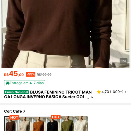
1/3
45
-55%
R$
,00
R$100,00
Entrega em 4-7 dias
BLUSA FEMININO TRICOT MAN
4,73
(
1000+
)
Envio Nacional
GA LONGA INVERNO BASICA Sueter GOL
A REDONDA
Cor: Café