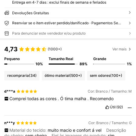
Entrega em 4-7 dias : exclui finais de semana e feriados
Devoluções Gratuitas
Reenviar se o item estiver perdido/danificado · Pagamentos Seguros · Proteção de privacidade
Para denunciar este vendedor e/ou produto
4,73
(1000+)
Ver mais
Pequeno
Tamanho Real
Grande
10%
89%
1%
recompraria
(34)
ótimo material
(500+)
sem odores
(100+)
d***a
Cor: Branco / Tamanho: M
Comprei
todas
as
cores
.
Ó
tima
malha
.
Recomendo
Útil
(92)
n***y
Cor: Branco / Tamanho: G
Material do tecido:
muito
macio
e
confort
á
vel
Descrição
do cheiro:
sem
cheiro
Fiel às imagens do produto:
sim