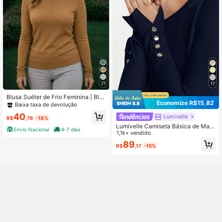
21
17
Blusa Suéter de Frio Feminina | Blus
Economize R$15,82
inha de Trico | Blusa Feminina Man
Baixa taxa de devolução
ga Longa | Blusa de Trico
40
Lumivelle
R$
,76
-18%
Lumivelle Camiseta Básica de Man
Envio Nacional
4-7 dias
ga Longa, Decote Redondo, Casual
1,1k+ vendido
e Versátil
89
R$
,17
-15%