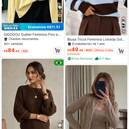
17
Economize R$11,51
5
GIGOGOU Suéter Feminino Fino e Q
uente Casual, Macio & Confortável,
Clientes recorrentes
Blusa Tricot Feminina Listrada Gola
Minimalista, Roupa de Outono
Polo Tricô Inverno Moda Blogueira
60+ vendido
Estabelecido há 1 ano
CAGÊ
49
84
R$
,46
-62%
Últimos 3 dias
R$
,44
-12%
Estimado
Envio Nacional
4-7 dias