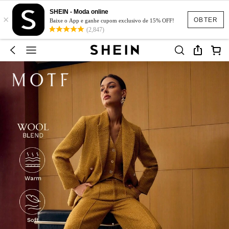
SHEIN - Moda online
×
OBTER
Baixe o App e ganhe cupom exclusivo de 15% OFF!
(2,847)