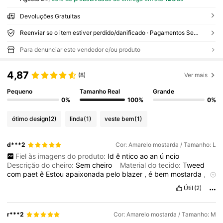
Devoluções Gratuitas
Reenviar se o item estiver perdido/danificado · Pagamentos Seguros · Proteção de privacidade
Para denunciar este vendedor e/ou produto
4,87
(8)
Ver mais
Pequeno
Tamanho Real
Grande
0%
100%
0%
ótimo design
(2)
linda
(1)
veste bem
(1)
d***2
Cor: Amarelo mostarda / Tamanho: L
Fiel às imagens do produto:
Id
ê
ntico
ao
an
ú
ncio
Descrição do cheiro:
Sem
cheiro
Material do tecido:
Tweed
com
paet
ê
Estou
apaixonada
pelo
blazer
,
é
bem
mostarda
,
uma
cor
viva
e
bem
elegante
.
Na
foto
a
cor
parece
mais
Útil
(2)
apagada
,
por
é
m
é
igual
a
foto
do
an
ú
ncio
,
é
meu
celular
que
n
ã
o
pegou
bem
a
cor
.
r***2
Cor: Amarelo mostarda / Tamanho: M