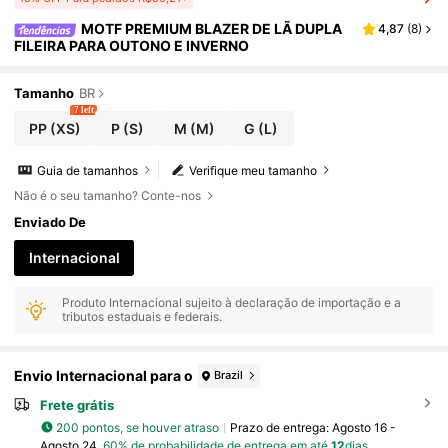
MOTF PREMIUM BLAZER DE LÃ DUPLA
4,87
(
8
)
FILEIRA PARA OUTONO E INVERNO
Tamanho
BR
7 left
PP
(XS)
P
(S)
M
(M)
G
(L)
Guia de tamanhos
Verifique meu tamanho
Não é o seu tamanho? Conte-nos
Enviado De
Internacional
Produto Internacional sujeito à declaração de importação e a
tributos estaduais e federais.
Envio Internacional para o
Brazil
Frete grátis
200 pontos, se houver atraso
Prazo de entrega:
Agosto 16 -
Agosto 24,
60% de probabilidade de entrega em até
12
dias