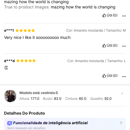
mazing
how
the
world
is
changing
True to product images:
mazing
how
the
world
is
changing
Útil
(0)
a***1
Cor: Amarelo mostarda / Tamanho: M
Very
nice
I
like
it
sooooooooo
much
Útil
(0)
d***d
Cor: Amarelo mostarda / Tamanho: L
👏
Útil
(0)
Modelo está vestindo:
S
Altura:
177.0
Busto:
83.0
Cintura:
60.0
Quadris:
92.0
Detalhes Do Produto
Funcionalidade de inteligência artificial
Texto baseado em detalhes