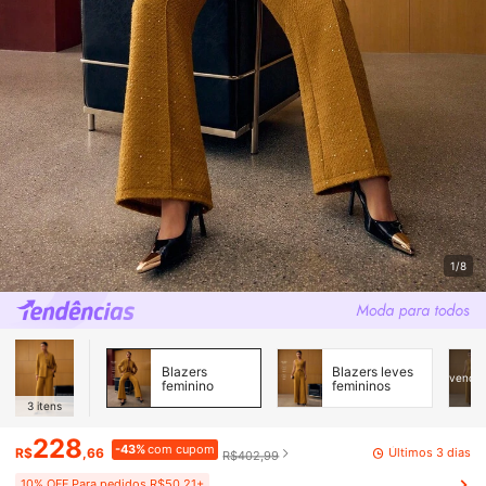
1/8
Blazers
Blazers leves
vendid
feminino
femininos
3
itens
228
-43%
com cupom
Últimos 3 dias
R$
,66
R$402,99
10% OFF Para pedidos R$50,21+