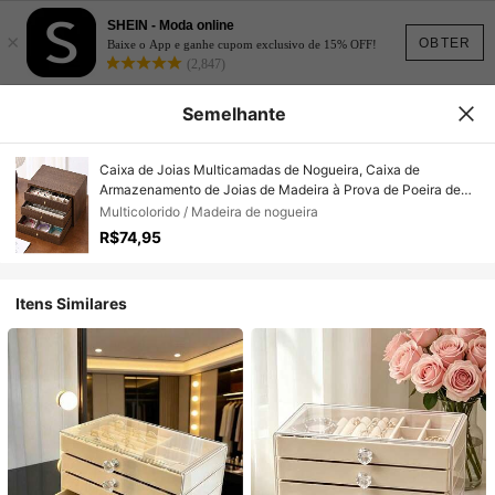
SHEIN - Moda online
×
OBTER
Baixe o App e ganhe cupom exclusivo de 15% OFF!
(2,847)
Semelhante
Caixa de Joias Multicamadas de Nogueira, Caixa de
Armazenamento de Joias de Madeira à Prova de Poeira de
Alta Qualidade para Brincos, Anéis, Colares
Multicolorido / Madeira de nogueira
R$74,95
Itens Similares