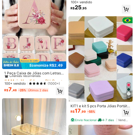
uas Camadas, Caixa de Joias de C
100+ vendido
ouro PU de Grande Capacidade, C
25
Pequeno
Tamanho Real
Grande
R$
,95
aixa de Joias de Couro para Presen
0%
100%
0%
te, Divisórias Removíveis, Design c
om Chave, Perfeito para Armazena
r Diversos Tipos de Joias
y***u
Cor: Multicolorido / Tipo de Estilo: Madeira de nogueira
中の仕切りは安っぽいけど、外は結構しっかりしてて良い！
Útil
(0)
101 Seguidores
4,73
Detalhes Do Produto
Economize R$2,49
Material:
Madeira
101 Seguidores
4,73
#4 Mais Vendido
em PU Couro Caixas de joias
Clientes recorrentes
1 Peça Caixa de Jóias com Letras d
Veja mais
e A a Z, Caixa de Armazenamento
#4 Mais Vendido
#4 Mais Vendido
em PU Couro Caixas de joias
em PU Couro Caixas de joias
de Anéis, Caixa de Armazenamento
Clientes recorrentes
Clientes recorrentes
100+ vendido
(1000+)
de Colares, Presentes para Menina
101 Seguidores
4,73
7
#4 Mais Vendido
em PU Couro Caixas de joias
GZJinxin
s, Presentes para Madrinhas, Prese
R$
,46
-25%
Últimos 2 dias
Clientes recorrentes
ntes para Mãe, Caixa de Jóias Bran
o***5
seguido
1 dia atrás
11
ca, Caixa de Jóias Rosa
10K Vendido recentemente
163 Compra recorrente
KIT1 e kit 5 pcs Porta Jóias Portátil
101 Seguidores
4,73
17
Caixinha Bolsa de Armazenamento
R$
,99
-55%
Seguir
Todos os itens
Colar Brincos Anéis
Envio Nacional
4-7 dias
Vendedor Indicado
101 Seguidores
4,73
Você Também Pode Gostar