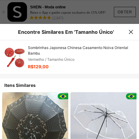
SHEIN - Moda online
×
OBTER
Baixe o App e ganhe cupom exclusivo de 15% OFF!
(2,847)
Encontre Similares Em 'Tamanho Único'
Sombrinhas Japonesa Chinesa Casamento Noiva Oriental
Bambu
Vermelho / Tamanho Único
R$129,00
Itens Similares