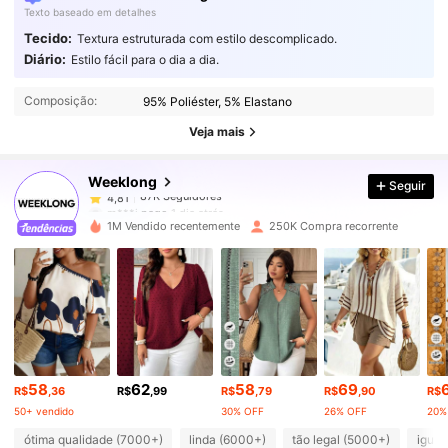
Texto baseado em detalhes
Tecido:
Textura estruturada com estilo descomplicado.
Diário:
Estilo fácil para o dia a dia.
87K Seguidores
4,81
Composição:
95% Poliéster, 5% Elastano
87K Seguidores
4,81
Veja mais
Weeklong
Seguir
87K Seguidores
4,81
m***i
pago
1 dia atrás
1M Vendido recentemente
250K Compra recorrente
87K Seguidores
4,81
87K Seguidores
4,81
87K Seguidores
4,81
58
62
58
69
R$
,36
R$
,99
R$
,79
R$
,90
R$
50+ vendido
30% OFF
26% OFF
20%
87K Seguidores
4,81
ótima qualidade (7000+)
linda (6000+)
tão legal (5000+)
igual