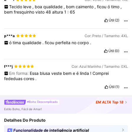
Tecido
leve
,
boa
qualidade
,
bom
caimento
,
ficou
ó
timo
,
bem
fresquinho
visto
48
altura
1
:
65
Útil
(2)
p***a
Cor: Preto / Tamanho: 4XL
ó
tima
qualidade
.
ficou
perfeita
no
corpo
.
Útil
(0)
f***j
Cor: Azul Marinho / Tamanho: 0XL
Em forma:
Essa
blusa
veste
bem
e
é
linda
!
Comprei
fededuas
cores
.
Útil
(1)
EM ALTA
Top 18
#Boho Descomplicado
Estilo Boho, Fácil de Amar!
Detalhes Do Produto
Funcionalidade de inteligência artificial