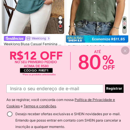
14
11
Weeklong
Economize R$11,85
Weeklong Blusa Casual Feminina Pl
SHEIN LUNE CURVE Camisa casual
us Size com Gola Redonda Plissad
90+ vendido
de verão bordada e tecida em tama
67
a, Manga Dolman Solta, Adequada
57
R$
,14
-15%
nho grande para férias
R$
,71
-25%
para Uso Diário e Férias
Registrar
Ao se registrar, você concorda com nossa
Política de Privacidade e
Cookies
e
Termos e condições
.
Desejo receber ofertas exclusivas e SHEIN novidades por e-mail.
Entendo que posso entrar em contato com SHEIN para cancelar a
ADICIONAR AO CARRINHO
inscrição a qualquer momento.