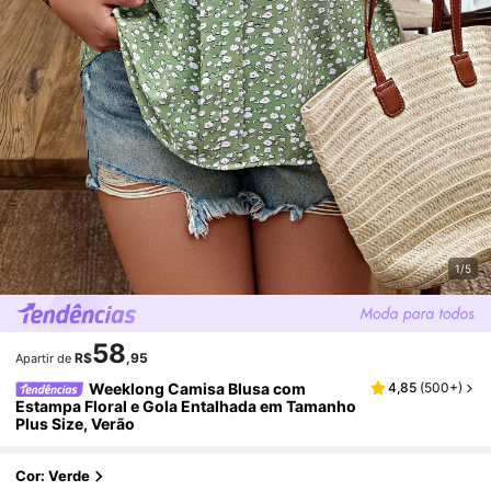
1/5
58
R$
,95
Apartir de
Weeklong Camisa Blusa com
4,85
(
500+
)
Estampa Floral e Gola Entalhada em Tamanho
Plus Size, Verão
Cor: Verde