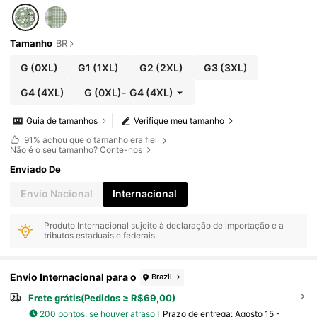
Tamanho
BR
G
(0XL)
G1
(1XL)
G2
(2XL)
G3
(3XL)
G4
(4XL)
G
(0XL)
-
G4
(4XL)
Guia de tamanhos
Verifique meu tamanho
91%
achou que o tamanho era fiel
Não é o seu tamanho? Conte-nos
Enviado De
Envio Nacional
Internacional
Produto Internacional sujeito à declaração de importação e a
tributos estaduais e federais.
Envio Internacional para o
Brazil
Frete grátis(Pedidos ≥ R$69,00)
200 pontos, se houver atraso
Prazo de entrega:
Agosto 15 -