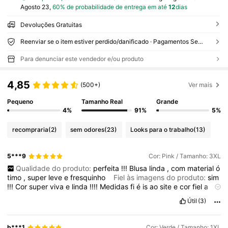
Agosto 23,
60% de probabilidade de entrega em até
12
dias
Devoluções Gratuitas
Reenviar se o item estiver perdido/danificado · Pagamentos Seguros · Proteção de privacidade
Para denunciar este vendedor e/ou produto
4,85
(500+)
Ver mais
Pequeno
Tamanho Real
Grande
4%
91%
5%
recompraria
(2)
sem odores
(23)
Looks para o trabalho
(13)
5***9
Cor: Pink / Tamanho: 3XL
Qualidade do produto:
perfeita
!!!
Blusa
linda
,
com
material
ó
timo
,
super
leve
e
fresquinho
Fiel às imagens do produto:
sim
!!!
Cor
super
viva
e
linda
!!!!
Medidas
fi
é
is
ao
site
e
cor
fiel
a
imagem
,
blusa
linda
!!
Amei
e
indico
Descrição do cheiro:
sem
Útil
(3)
cheiro
b***1
Cor: Verde / Tamanho: 1XL