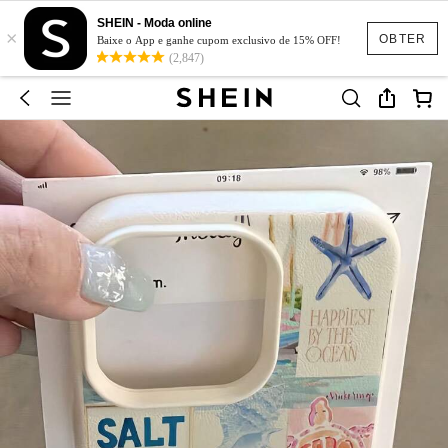
SHEIN - Moda online
×
OBTER
Baixe o App e ganhe cupom exclusivo de 15% OFF!
(2,847)