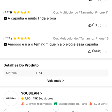
r***9
Cor: Multicolorido / Tamanho: iPhone 11
A
capinha
é
muito
linda
e
boa
Útil
(6)
n***a
Cor: Multicolorido / Tamanho: iPhone 16
Amoooo
e
n
ã
o
tem
ngm
que
n
ã
o
elogie
essa
capinha
Útil
(0)
15K Seguidores
4,90
Detalhes Do Produto
Material:
TPU
15K Seguidores
4,90
Veja mais
YOUSILAN
15K Seguidores
4,90
g***x
pago
1 dia atrás
Clientes recorrentes
Estabelecido há 1 ano
1.2M Vendido