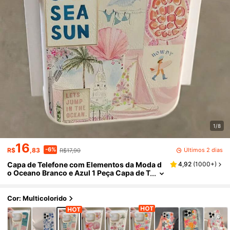
1/8
16
-6%
Últimos 2 dias
R$
,83
R$17,90
Capa de Telefone com Elementos da Moda d
4,92
(
1000+
)
o Oceano Branco e Azul 1 Peça Capa de T
elefone Texturizada Branca Fosca com P
adrão de Água-Viva Azul Compatível com iP
hone 16 Pro Max 17/16/15/14 Plus 13/12/11 Ai
Cor: Multicolorido
r Series, Presente de Primavera, Festa de Ani
versário, Versão Internacional