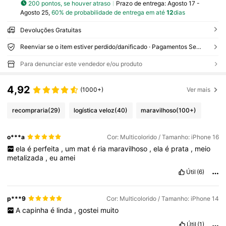
200 pontos, se houver atraso
Prazo de entrega:
Agosto 17 -
Agosto 25,
60% de probabilidade de entrega em até
12
dias
Devoluções Gratuitas
Reenviar se o item estiver perdido/danificado · Pagamentos Seguros · Proteção de privacidade
Para denunciar este vendedor e/ou produto
4,92
(1000+)
Ver mais
recompraria
(29)
logística veloz
(40)
maravilhoso
(100+)
o***a
Cor: Multicolorido / Tamanho: iPhone 16
ela
é
perfeita
,
um
mat
é
ria
maravilhoso
,
ela
é
prata
,
meio
metalizada
,
eu
amei
Útil
(6)
p***9
Cor: Multicolorido / Tamanho: iPhone 14
A
capinha
é
linda
,
gostei
muito
Útil
(1)