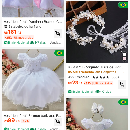
Vestido Infantil Daminha Branco Co
m Rosa Bebê Batizado, Formatura L
Estabelecido há 1 ano
uxuoso Midi
161
R$
,42
-35%
Últimos 3 dias
Envio Nacional
4-7 dias
Vendedor Indicado
BEMMY 1 Conjunto Tiara de Flor de
Pérola Sintética + Pulseira de Flor d
#5 Mais Vendido
em Conjuntos de joias infantis
e Pérola Sintética, Adequado Para
400+ vendido
(500+)
Crianças Usarem em Férias e Festa
23
s de Aniversário
R$
,13
-61%
Últimos 3 dias
Envio Nacional
4-7 dias
Vestido Infantil Branco batizado Fes
99
ta Florista Daminha aniversario tam
R$
,90
-67%
anho 1 ao 4 n1415
Envio Nacional
4-7 dias
Vendedor Indicado