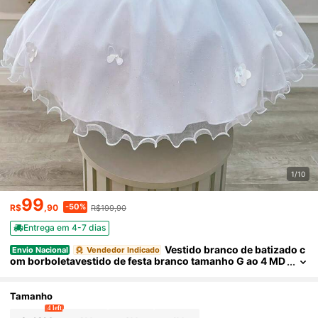
1/10
99
-50%
R$
,90
R$199,90
Entrega em 4-7 dias
Vestido branco de batizado c
Envio Nacional
Vendedor Indicado
om borboletavestido de festa branco tamanho G ao 4 MD
068
Tamanho
4 left