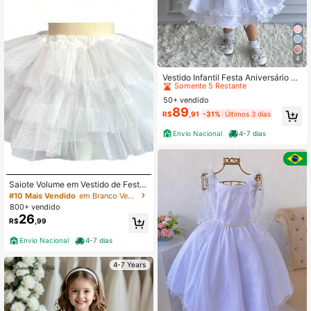
4
Clientes recorrentes
Somente 5 Restante
Vestido Infantil Festa Aniversário C
asamento Batismo Luxo Princesa T
Clientes recorrentes
Clientes recorrentes
ule Bordado Floral Pérolas Varias C
50+ vendido
Somente 5 Restante
Somente 5 Restante
ores – 1.2.3
89
Clientes recorrentes
R$
,91
-31%
Últimos 3 dias
Somente 5 Restante
Envio Nacional
4-7 dias
Saiote Volume em Vestido de Festa
Infantil Juvenil P.M.G.GG
#10 Mais Vendido
em Branco Vestidos para meninas
800+ vendido
26
R$
,99
Envio Nacional
4-7 dias
4-7 Years