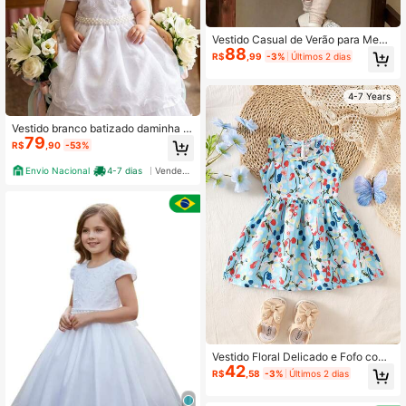
Vestido Casual de Verão para Meni
88
nas, Tecido de Malha Texturizada C
R$
,99
-3%
Últimos 2 dias
or Sólida Damasco, Decote Quadra
do, Decorado com Fita de Flor de Cr
ochê 3D, Roupa Infantil Fofa e Doc
4-7 Years
e para Primavera/Verão
Vestido branco batizado daminha a
79
no novo infantil de festa tamanho 1
R$
,90
-53%
ao 4 056
Envio Nacional
4-7 dias
Vendedor Indicado
Vestido Floral Delicado e Fofo com
42
Estampa de Flor de Cerejeira para
R$
,58
-3%
Últimos 2 dias
Meninas, Moda para Primavera/Ver
ão