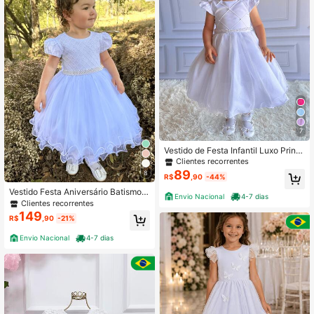
7
Vestido de Festa Infantil Luxo Princ
esa Brilho Tule e Aplique de Pérolas
Clientes recorrentes
- Diversas Cores
89
8
R$
,90
-44%
Vestido Festa Aniversário Batismo B
Envio Nacional
4-7 dias
atizado Casamento Rodado Luxo
Clientes recorrentes
C/Brilho Branco - P.M.G.1.2.3
149
R$
,90
-21%
Envio Nacional
4-7 dias