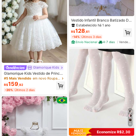
Vestido Infantil Branco Batizado Da
minha Festa Luxo Cinto + Brilho
Estabelecido há 1 ano
128
R$
,61
-14%
Últimos 3 dias
Envio Nacional
4-7 dias
Vendedor Indicado
Glamorique Kids
Glamorique Kids Vestido de Princes
a de Tule Branco para Meninas, Ves
#5 Mais Vendido
em novo Roupas de festa para meninas
tido para Meninas, Vestido de Festa
159
R$
,92
para Cerimônia de Formatura, Roup
-20%
Últimos 2 dias
as Infantis, Vestido de Dama de Hon
ra de Casamento com Renda
11
Economize R$2,30