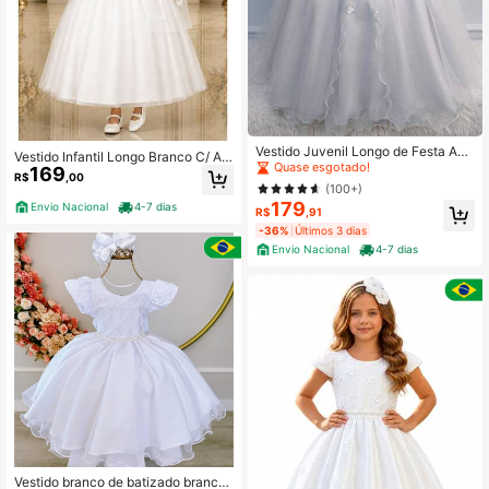
Clientes recorrentes
Quase esgotado!
Vestido Juvenil Longo de Festa Ani
Vestido Infantil Longo Branco C/ Apl
versário Casamento Dama de Honr
Clientes recorrentes
Clientes recorrentes
169
ique de Borboletas Festas
R$
,00
a Branco Luxo C/ Brilho e Flores-4
Quase esgotado!
Quase esgotado!
(100+)
ao 16
179
Clientes recorrentes
Envio Nacional
4-7 dias
R$
,91
Quase esgotado!
-36%
Últimos 3 dias
Envio Nacional
4-7 dias
Vestido branco de batizado branco