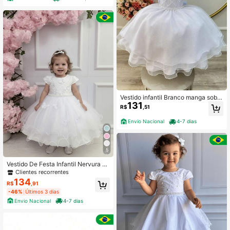
Vestido infantil Branco manga sobre
131
posta saia gliter mid daminhas batiz
R$
,51
ados e festas princesa festa luxo for
maturas festa escolares tule babad
Envio Nacional
4-7 dias
os boho
5
Vestido De Festa Infantil Nervura B
orboletas Premium Luxo - Várias Co
Clientes recorrentes
res - 1.2.3.4
134
R$
,91
-46%
Últimos 3 dias
Envio Nacional
4-7 dias