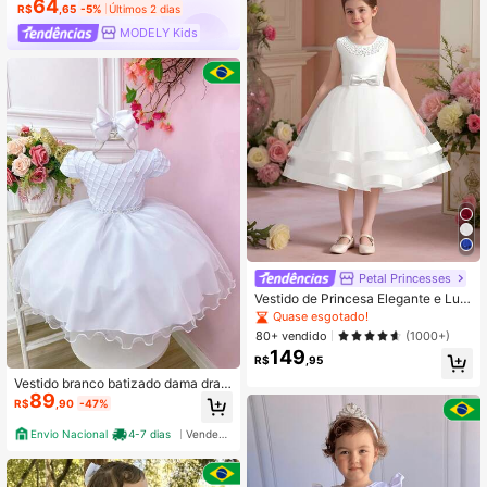
64
R$
,65
-5%
Últimos 2 dias
MODELY Kids
Petal Princesses
Vestido de Princesa Elegante e Lux
uoso com Laço, Tule e Cetim Bufan
Quase esgotado!
te para Meninas Jovens, Adequado
80+ vendido
(1000+)
para Festa, Tiara Não Incluída
149
R$
,95
Vestido branco batizado dama drap
89
eado brilho luxo n1281
R$
,90
-47%
Envio Nacional
4-7 dias
Vendedor Indicado