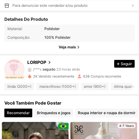
Para denunciar este vendedor e/ou produto
Detalhes Do Produto
6.3K Seguidores
4,90
Material:
Poliéster
Composição:
100% Poliéster
6.3K Seguidores
4,90
Veja mais
6.3K Seguidores
4,90
LORIPOP
Seguir
6.3K Seguidores
4,90
2K Vendido recentemente
638 Compra recorrente
ado
Vendedor Indicado
6.3K Seguidores
4,90
linda (2000+)
maravilhoso (1000+)
amor (900+)
ótima qualida
6.3K Seguidores
4,90
Você Também Pode Gostar
6.3K Seguidores
4,90
Recomendar
Brinquedos e jogos
Roupa interior e roupa de dormir
4-7 Years
6.3K Seguidores
4,90