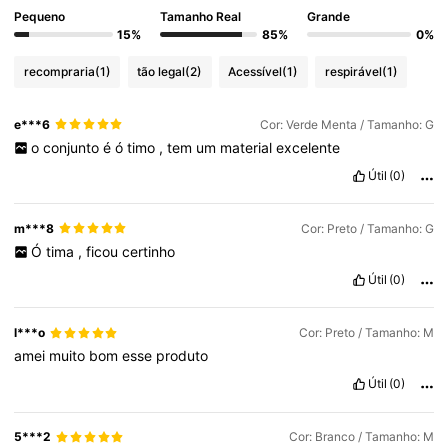
Pequeno
Tamanho Real
Grande
15%
85%
0%
recompraria
(1)
tão legal
(2)
Acessível
(1)
respirável
(1)
e***6
Cor: Verde Menta / Tamanho: G
o
conjunto
é
ó
timo
,
tem
um
material
excelente
Útil
(0)
m***8
Cor: Preto / Tamanho: G
Ó
tima
,
ficou
certinho
Útil
(0)
l***o
Cor: Preto / Tamanho: M
amei
muito
bom
esse
produto
Útil
(0)
5***2
Cor: Branco / Tamanho: M