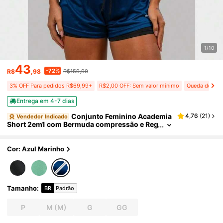
1/10
43
-72%
R$
,98
R$159,90
3% OFF Para pedidos R$69,99+
R$2,00 OFF: Sem valor mínimo
Queda de preç
Entrega em 4-7 dias
Conjunto Feminino Academia
4,76
(
21
)
Vendedor Indicado
Short 2em1 com Bermuda compressão e Reg
ata Nadador Fitness Corrida Treino
Cor: Azul Marinho
Tamanho
:
BR
Padrão
P
M
(M)
G
GG