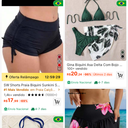
745 Seguidores
4,83
745 Seguidores
4,83
745 Seguidores
4,83
745 Seguidores
4,83
Gina Biquíni Asa Delta Com Bojo Co
njunto Calcinha e Sutiã Varias Core
100+ vendido
10
745 Seguidores
4,83
s
20
R$
,24
-96%
Últimos 2 dias
Oferta Relâmpago
12:59:29
Envio Nacional
4-7 dias
SW Shorts Praia Biquini Sunkini Sh
ort com Ajustes nas laterais de ama
745 Seguidores
4,83
#1 Mais Vendido
em Praia Calções Femininos
rrar Piscina Feminino verão Nó Prai
1,4k+ vendido
(1000+)
a
17
R$
,99
-69%
Envio Nacional
4-7 dias