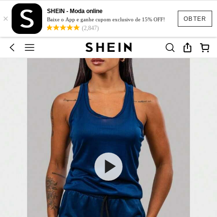
SHEIN - Moda online
×
OBTER
Baixe o App e ganhe cupom exclusivo de 15% OFF!
(2,847)