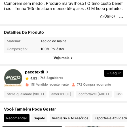
Comprem
sem
medo
.
Produro
maravilhoso
!
Ó
timo
custo
benef
í
cio
.
Tenho
165
de
altura
e
peso
59
quilos
.
O
M
ficou
perfeito
.
Útil
(0)
Detalhes Do Produto
745 Seguidores
4,83
Material:
Tecido de malha
Composição:
100% Poliéster
745 Seguidores
4,83
Veja mais
pacotextil
Seguir
745 Seguidores
4,83
e***3
pago
1 dia atrás
11K Vendido recentemente
772 Compra recorrente
ado
Vendedor Indicado
745 Seguidores
4,83
ótima qualidade (900+)
amor (600+)
confortável (400+)
linda 
Você Também Pode Gostar
745 Seguidores
4,83
Recomendar
Sapato
Vestuário e Acessórios
Esportes e Atividad