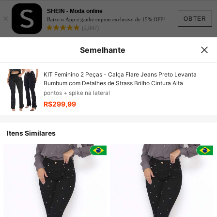
SHEIN - Moda online
×
OBTER
Baixe o App e ganhe cupom exclusivo de 15% OFF!
(2,847)
Semelhante
KIT Feminino 2 Peças - Calça Flare Jeans Preto Levanta
Bumbum com Detalhes de Strass Brilho Cintura Alta
pontos + spike na lateral
R$299,99
Itens Similares