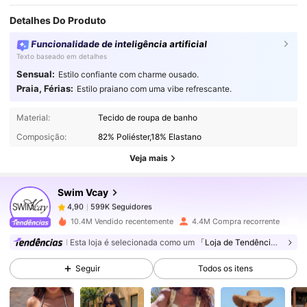
Detalhes Do Produto
Funcionalidade de inteligência artificial
Texto baseado em detalhes
Sensual:
Estilo confiante com charme ousado.
Praia, Férias:
Estilo praiano com uma vibe refrescante.
599K Seguidores
4,90
Material:
Tecido de roupa de banho
Composição:
82% Poliéster,18% Elastano
599K Seguidores
4,90
Veja mais
Swim Vcay
599K Seguidores
4,90
m***6
pago
1 dia atrás
10.4M Vendido recentemente
4.4M Compra recorrente
599K Seguidores
4,90
Esta loja é selecionada como um
「Loja de Tendências」
Seguir
Todos os itens
599K Seguidores
4,90