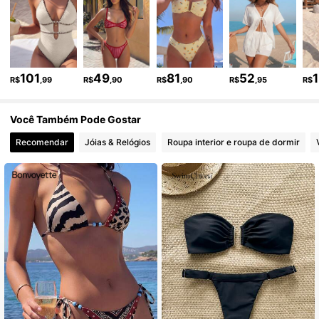
599K Seguidores
4,90
599K Seguidores
4,90
101
49
81
52
R$
,99
R$
,90
R$
,90
R$
,95
R$
Você Também Pode Gostar
599K Seguidores
4,90
Recomendar
Jóias & Relógios
Roupa interior e roupa de dormir
599K Seguidores
4,90
599K Seguidores
4,90
599K Seguidores
4,90