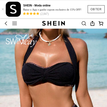
SHEIN - Moda online
×
OBTER
Baixe o App e ganhe cupom exclusivo de 15% OFF!
(2,847)