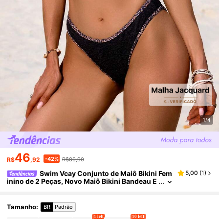
1/4
46
-42%
R$
,92
R$80,90
Swim Vcay Conjunto de Maiô Bikini Fem
5,00
(
1
)
inino de 2 Peças, Novo Maiô Bikini Bandeau E
stampa de Leopardo, Fashion e Sexy, Feito de
Material Especial
Tamanho
:
BR
Padrão
1 left
10 left