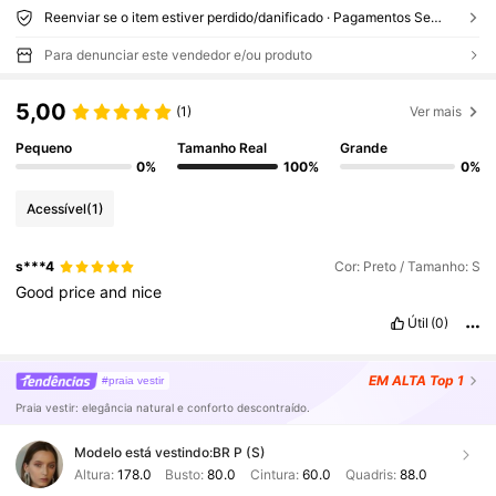
Reenviar se o item estiver perdido/danificado · Pagamentos Seguros · Proteção de privacidade
Para denunciar este vendedor e/ou produto
5,00
(1)
Ver mais
Pequeno
Tamanho Real
Grande
0%
100%
0%
Acessível
(1)
s***4
Cor: Preto / Tamanho: S
Good
price
and
nice
Útil
(0)
EM ALTA
Top 1
#praia vestir
Praia vestir: elegância natural e conforto descontraído.
Modelo está vestindo:
BR P (S)
Altura:
178.0
Busto:
80.0
Cintura:
60.0
Quadris:
88.0