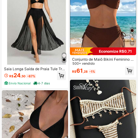
10
Economize R$0,71
Conjunto de Maiô Bikini Feminino d
e Verão para Praia com Estampa Flo
500+ vendido
ral Completa e Alças Finas, 2 Peça
Saia Longa Saída de Praia Tule Tra
61
R$
,28
-1%
s, Marrom para Férias
nsparente com Dupla Fenda Verão
24
R$
,50
-67%
Envio Nacional
4-7 dias