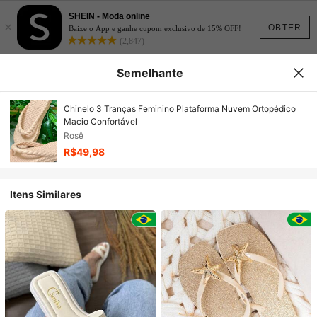
SHEIN - Moda online
×
OBTER
Baixe o App e ganhe cupom exclusivo de 15% OFF!
(2,847)
Semelhante
Chinelo 3 Tranças Feminino Plataforma Nuvem Ortopédico
Macio Confortável
Rosê
R$49,98
Itens Similares