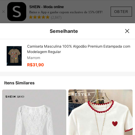
SHEIN - Moda online
×
OBTER
Baixe o App e ganhe cupom exclusivo de 15% OFF!
(2,847)
Semelhante
Camiseta Masculina 100% Algodão Premium Estampada com
Modelagem Regular
Marrom
R$31,90
Itens Similares