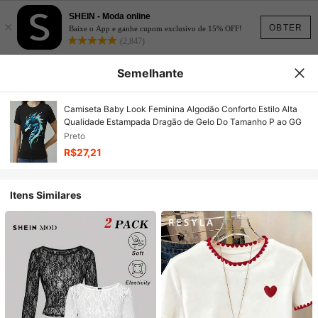
SHEIN - Moda online
×
OBTER
Baixe o App e ganhe cupom exclusivo de 15% OFF!
(2,847)
Semelhante
Camiseta Baby Look Feminina Algodão Conforto Estilo Alta
Qualidade Estampada Dragão de Gelo Do Tamanho P ao GG
Preto
R$27,21
Itens Similares