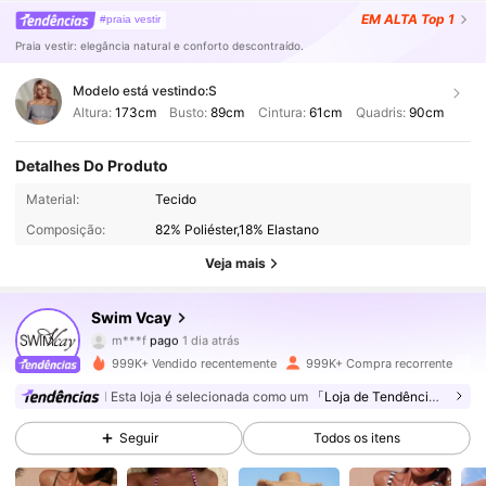
EM ALTA
Top 1
#praia vestir
Praia vestir: elegância natural e conforto descontraído.
Modelo está vestindo:
S
Altura:
173cm
Busto:
89cm
Cintura:
61cm
Quadris:
90cm
Detalhes Do Produto
598K Seguidores
4,90
Material:
Tecido
Composição:
82% Poliéster,18% Elastano
598K Seguidores
4,90
Veja mais
Swim Vcay
598K Seguidores
4,90
m***f
pago
1 dia atrás
999K+ Vendido recentemente
999K+ Compra recorrente
598K Seguidores
4,90
Esta loja é selecionada como um
「Loja de Tendências」
Seguir
Todos os itens
598K Seguidores
4,90