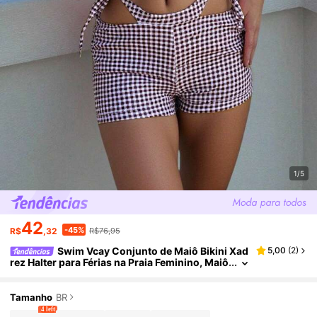
1/5
42
-45%
R$
,32
R$76,95
Swim Vcay Conjunto de Maiô Bikini Xad
5,00
(
2
)
rez Halter para Férias na Praia Feminino, Maiô
Bikini de Duas Peças Xadrez para Férias, Shor
ts de Natação de Duas Peças
Tamanho
BR
4 left