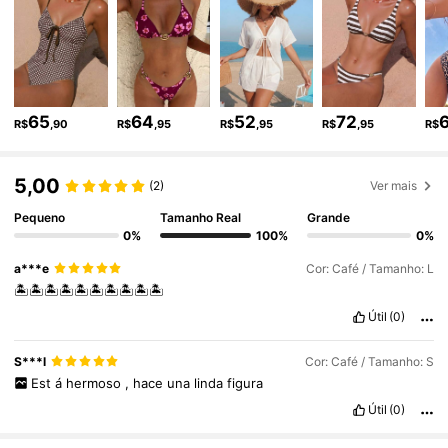
598K Seguidores
4,90
598K Seguidores
4,90
65
64
52
72
R$
,90
R$
,95
R$
,95
R$
,95
R$
5,00
598K Seguidores
4,90
(2)
Ver mais
Pequeno
Tamanho Real
Grande
0%
100%
0%
598K Seguidores
4,90
a***e
Cor: Café / Tamanho: L
🏝️🏝️🏝️🏝️🏝️🏝️🏝️🏝️🏝️🏝️
Útil
(0)
598K Seguidores
4,90
S***l
Cor: Café / Tamanho: S
Est
á
hermoso
,
hace
una
linda
figura
598K Seguidores
4,90
Útil
(0)