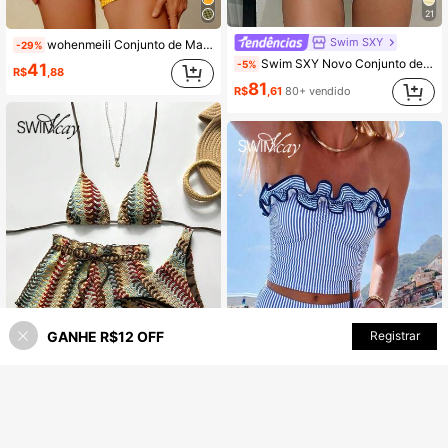
21
Swim SXY
wohenmeili Conjunto de Maiô Bikini com Alça Halter e Estampa Xadrez, Maiô Bikini de Estilo Boêmio com Padrão de Alta Elasticidade, Top de Maiô Bikini Triangular com Amarração e Calcinha Tipo Tanga Franzida com Amarração Lateral, Roupa de Praia, Tecido Xadrez Especial para Maiô Feminino de Férias de Verão
-29%
Swim SXY Novo Conjunto de Maiô Bikini Feminino de 2 Peças com Calça de Praia com Amarração na Cintura, Decor de Estrela do Mar Amarelo Mostarda, Tecido Texturizado, Verão
-5%
41
R$
,88
81
R$
,61
80+ vendido
GANHE R$12 OFF
Registrar
45% OFF!
ADICIONAR AO CARRINHO
6
Swim Vcay
Swim Vcay
Swim Vcay Conjunto de Maiô Bikini Feminino Sexy de Duas Peças com Padrão Ondulado Colorido, Gola Halter com Amarração, em Malha, Acompanhado de Shorts, Conjunto de Três Peças
Swim Vcay Novo Conjunto de Top e Shorts Feminino de Verão com Decote Halter, Babado, Alça de Ombro Removível, Sexy e Definidor de Cintura, Estampa Listrada Azul e Branca, Fresco e Fofo, Perfeito para Viagens, Férias e Praia
87