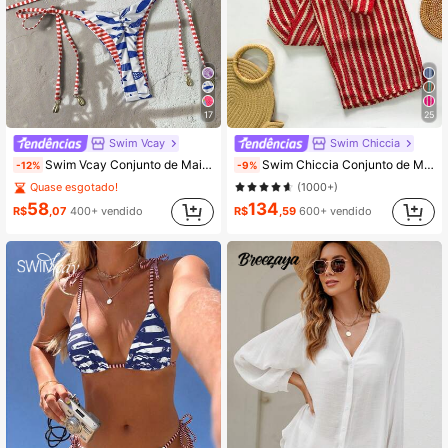
17
25
Swim Vcay
Swim Chiccia
Swim Vcay Conjunto de Maiô Bikini Estampa de Peixe para Férias de Primavera, Praia, Banho de Sol, Conjunto de Maiô Bikini de 2 Peças para Mulheres, Maiô Zestiva Conjunto de Maiô Bikini Zebra Yummy Control
Swim Chiccia Conjunto de Maiô Bikini Listrado Contrastante Feminino
-12%
-9%
Quase esgotado!
(1000+)
58
134
R$
,07
400+ vendido
R$
,59
600+ vendido