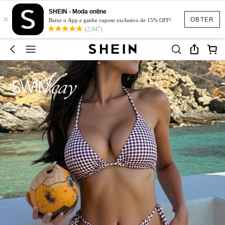
SHEIN - Moda online
×
OBTER
Baixe o App e ganhe cupom exclusivo de 15% OFF!
(2,847)