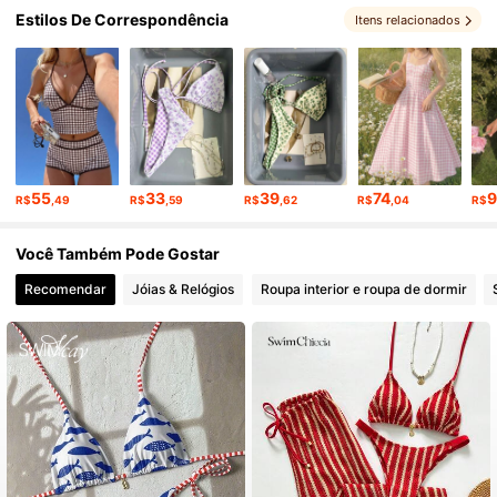
Estilos De Correspondência
Itens relacionados
55
33
39
74
R$
,49
R$
,59
R$
,62
R$
,04
R$
Você Também Pode Gostar
Recomendar
Jóias & Relógios
Roupa interior e roupa de dormir