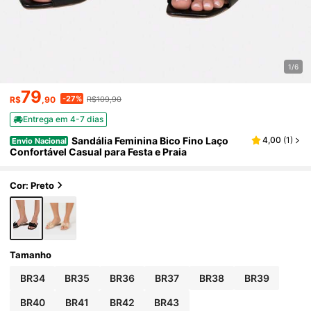
1/6
79
-27%
R$
,90
R$109,90
Entrega em 4-7 dias
Sandália Feminina Bico Fino Laço
4,00
(
1
)
Envio Nacional
Confortável Casual para Festa e Praia
Cor: Preto
Tamanho
BR34
BR35
BR36
BR37
BR38
BR39
BR40
BR41
BR42
BR43