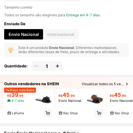
Tamanho correto
Todos os tamanho são elegíveis para
Entrega em 4-7 dias
Enviado De
Envio Nacional
Internacional
Este é um produto
Envio Nacional
. Diferentes marketplaces
terão diferentes taxas de frete, prazo de entrega e atividades.
Quantidade:
Outros vendedores na SHEIN
Visualizar todos os 5 vendedores
Preço mais Baixo
39
45
45
R$
,99
R$
,90
R$
,90
4-7 dias
Envio Nacional
Envio Nacional
Lafiume
Rac Shop
Rac Shop