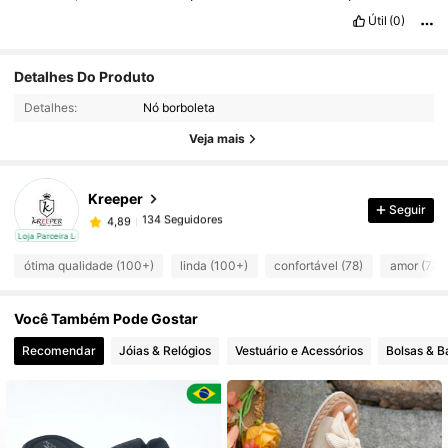
39
ou
40
.
O
tamanho
n
ú
mero
39
tem
26
,
5
cm
da
ponta
ao
Útil
(0)
calcanhar
medidos
na
r
é
gua
.
Detalhes Do Produto
134 Seguidores
4,89
Detalhes:
Nó borboleta
134 Seguidores
4,89
Veja mais
134 Seguidores
4,89
134 Seguidores
4,89
Kreeper
Seguir
134 Seguidores
4,89
cal
Loja Parceira Local
134 Seguidores
4,89
ótima qualidade (100+)
linda (100+)
confortável (78)
amor (78)
134 Seguidores
4,89
134 Seguidores
4,89
Você Também Pode Gostar
134 Seguidores
4,89
Recomendar
Jóias & Relógios
Vestuário e Acessórios
Bolsas & 
134 Seguidores
4,89
134 Seguidores
4,89