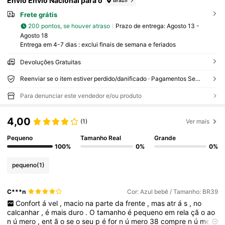
Envio Envio Nacional para o
Brazil
Frete grátis
200 pontos, se houver atraso
Prazo de entrega:
Agosto 13 -
Agosto 18
Entrega em 4-7 dias : exclui finais de semana e feriados
Devoluções Gratuitas
Reenviar se o item estiver perdido/danificado · Pagamentos Seguros · Proteção de privacidade
Para denunciar este vendedor e/ou produto
4,00
(1)
Ver mais
Pequeno
Tamanho Real
Grande
100%
0%
0%
pequeno
(1)
C***n
Cor: Azul bebê / Tamanho: BR39
Confort
á
vel
,
macio
na
parte
da
frente
,
mas
atr
á
s
,
no
calcanhar
,
é
mais
duro
.
O
tamanho
é
pequeno
em
rela
çã
o
ao
n
ú
mero
,
ent
ã
o
se
o
seu
p
é
for
n
ú
mero
38
compre
n
ú
mero