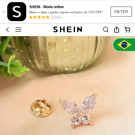
SHEIN - Moda online
×
OBTER
Baixe o App e ganhe cupom exclusivo de 15% OFF!
(2,847)