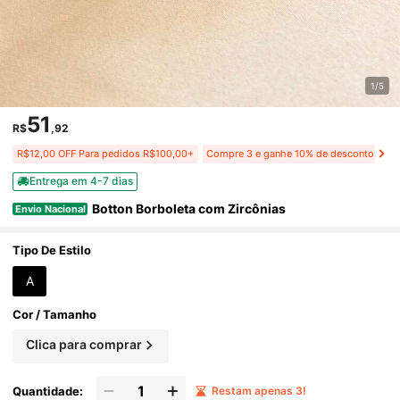
1/5
51
R$
,92
R$12,00 OFF Para pedidos R$100,00+
Compre 3 e ganhe 10% de desconto
Entrega em 4-7 dias
Botton Borboleta com Zircônias
Envio Nacional
Tipo De Estilo
A
Cor / Tamanho
Clica para comprar
Quantidade:
Restam apenas 3!