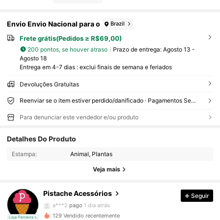
Envio Envio Nacional para o
Brazil
Frete grátis(Pedidos ≥ R$69,00)
200 pontos, se houver atraso
Prazo de entrega:
Agosto 13 -
Agosto 18
Entrega em 4-7 dias : exclui finais de semana e feriados
Devoluções Gratuitas
Reenviar se o item estiver perdido/danificado · Pagamentos Seguros · Proteção de privacidade
Para denunciar este vendedor e/ou produto
388 Seguidores
4,73
Detalhes Do Produto
388 Seguidores
4,73
Estampa:
Animal, Plantas
Veja mais
388 Seguidores
4,73
Pistache Acessórios
Seguir
388 Seguidores
4,73
a***2
pago
1 dia atrás
129 Vendido recentemente
cal
Loja Parceira Local
388 Seguidores
4,73