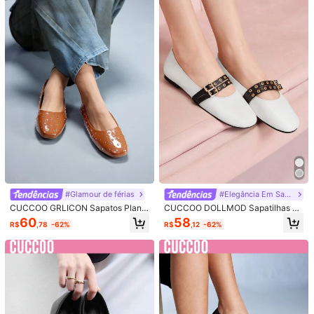
Diário e Trabalho
L***3
Cor: Multicolorido / Tamanho: EUR42
ぶっかぶか！！普段より
2
こさげていいかも。
Útil
(0)
v***z
Cor: Multicolorido / Tamanho: EUR38
Divino
color
talla
calidad
comodos
me
encantaro
los
pedir
í
an
en
varios
colores
Muy
muy
lindos
97K Seguidores
4,89
Útil
(0)
97K Seguidores
4,89
Detalhes Do Produto
Detalhes:
Fivela
97K Seguidores
4,89
#Glamour de férias
#Elegância Em Sapatilhas
CUCCOO GRLICON Sapatos Plano
CUCCOO DOLLMOD Sapatilhas Bo
Veja mais
s Estilo Y2K para Mulheres, Adequa
nitas Tipo Mary Jane Brancas, Sap
60
58
97K Seguidores
R$
,78
-62%
R$
,12
-62%
4,89
dos para Punk, Motoqueiro, Garota
atos de Balé Confortáveis Slip-On
Descolada, Halloween, Natal, Fest
para Mulheres, Versáteis para Ir e V
CUCCOO GRLICON
as
ir, Adequados para Primavera/Outo
no, Halloween e Natal
97K Seguidores
4,89
67K Vendido recentemente
24K Compra recorrente
Aumen
97K Seguidores
4,89
Esta loja é selecionada como um
「Loja de Tendências」