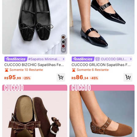
Seguir
Todos os itens
97K Seguidores
4,89
97K Seguidores
4,89
97K Seguidores
4,89
14
97K Seguidores
4,89
145
153
147
143
R$
,99
R$
,95
R$
,90
R$
,95
R$
#Sapatos Minimalistas
CUCCOO GRLICON
CUCCOO BIZCHIC Sapatilhas Femi
CUCCOO GRLICON Sapatilhas Fe
97K Seguidores
4,89
ninas
mininas Versáteis de Bico Fino
Somente 10 Restante
Somente 6 Restante
Você Também Pode Gostar
95
86
R$
,99
-25%
R$
,34
-45%
Recomendar
Roupa interior e roupa de dormir
Jóias & Relógios