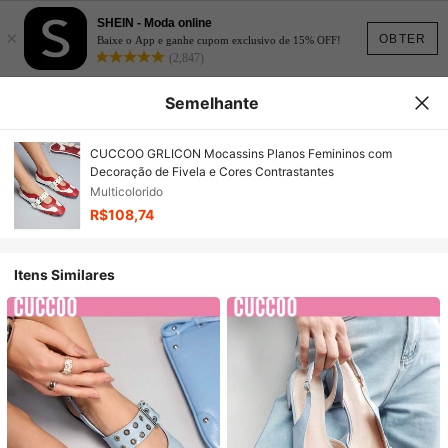
SHEIN - Moda online
×
OBTER
Baixe o App e ganhe cupom exclusivo de 15% OFF!
(2,847)
Semelhante
CUCCOO GRLICON Mocassins Planos Femininos com
Decoração de Fivela e Cores Contrastantes
Multicolorido
R$108,74
Itens Similares