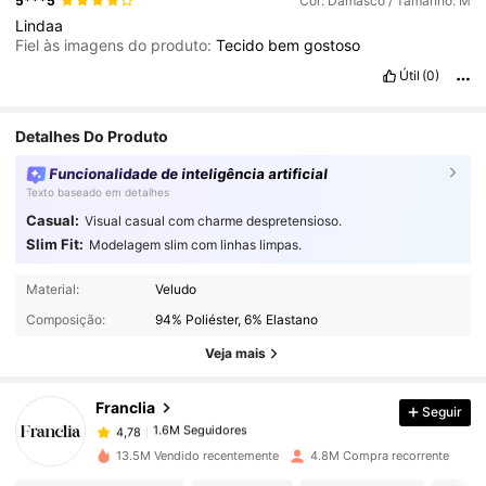
5***5
Cor: Damasco / Tamanho: M
Lindaa
Fiel às imagens do produto:
Tecido
bem
gostoso
Útil
(0)
Detalhes Do Produto
Funcionalidade de inteligência artificial
Texto baseado em detalhes
Casual:
Visual casual com charme despretensioso.
Slim Fit:
Modelagem slim com linhas limpas.
Material:
Veludo
1.6M Seguidores
4,78
Composição:
94% Poliéster, 6% Elastano
Veja mais
1.6M Seguidores
4,78
Franclia
Seguir
1.6M Seguidores
4,78
13.5M Vendido recentemente
4.8M Compra recorrente