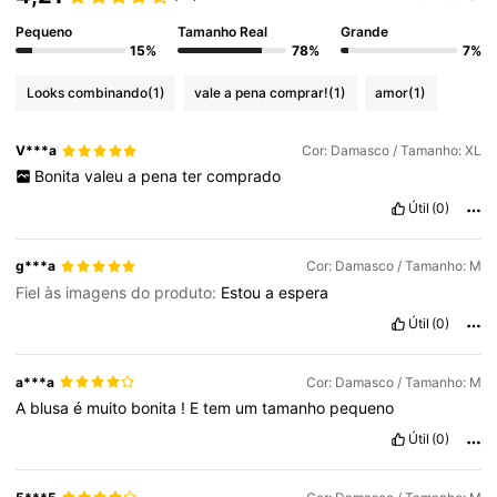
Pequeno
Tamanho Real
Grande
15%
78%
7%
Looks combinando
(1)
vale a pena comprar!
(1)
amor
(1)
V***a
Cor: Damasco / Tamanho: XL
Bonita
valeu
a
pena
ter
comprado
Útil
(0)
g***a
Cor: Damasco / Tamanho: M
Fiel às imagens do produto:
Estou
a
espera
Útil
(0)
a***a
Cor: Damasco / Tamanho: M
A
blusa
é
muito
bonita
!
E
tem
um
tamanho
pequeno
Útil
(0)