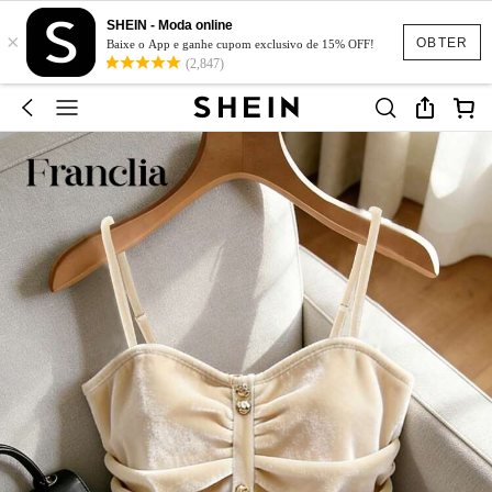
SHEIN - Moda online
×
OBTER
Baixe o App e ganhe cupom exclusivo de 15% OFF!
(2,847)