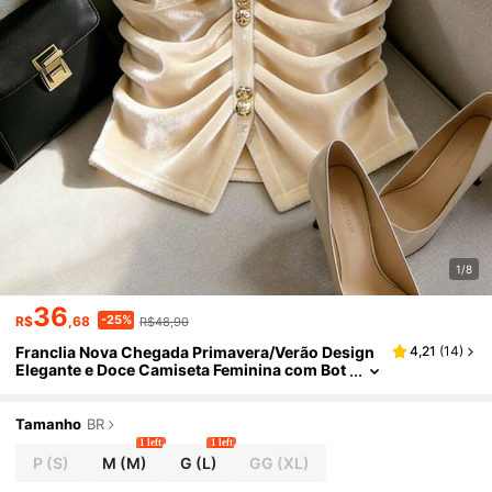
1/8
36
-25%
R$
,68
R$48,90
Franclia Nova Chegada Primavera/Verão Design
4,21
(
14
)
Elegante e Doce Camiseta Feminina com Bot
ões Plissados em Veludo Brilhante
Tamanho
BR
1 left
1 left
P
(S)
M
(M)
G
(L)
GG
(XL)