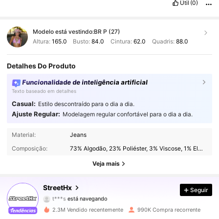
Útil
(0)
Modelo está vestindo:
BR P (27)
Altura:
165.0
Busto:
84.0
Cintura:
62.0
Quadris:
88.0
Detalhes Do Produto
Funcionalidade de inteligência artificial
Texto baseado em detalhes
Casual:
Estilo descontraído para o dia a dia.
Ajuste Regular:
Modelagem regular confortável para o dia a dia.
Material:
Jeans
521K Seguidores
4,83
Composição:
73% Algodão, 23% Poliéster, 3% Viscose, 1% Elastano
521K Seguidores
4,83
Veja mais
521K Seguidores
4,83
StreetHx
Seguir
t***s
está navegando
521K Seguidores
4,83
2.3M Vendido recentemente
990K Compra recorrente