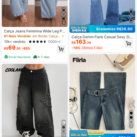
5
Economize R$26,60
Calça Jeans Feminina Wide Leg Pa
ntalona Cintura Alta Marmorizada S
#1 Mais Vendido
em Botão Calças de ganga
Calça Denim Flare Casual Sexy Sli
em Lycra Boca Larga Premium Sofi
163
m-Fit Feminina Primavera Outono
10k+ vendido
(1000+)
R$
,39
sticada Confortável Elegante
69
-14%
Últimos 2 dias
R$
,50
-65%
Envio Nacional
4-7 dias
7
13