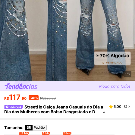
1/8
117
-48%
R$
,90
R$226,99
StreetHx Calça Jeans Casuais do Dia a
5,00
(
3
)
Dia das Mulheres com Bolso Desgastado e D
esign de Botão
Tamanho
:
BR
Padrão
10 left
5 left
9 left