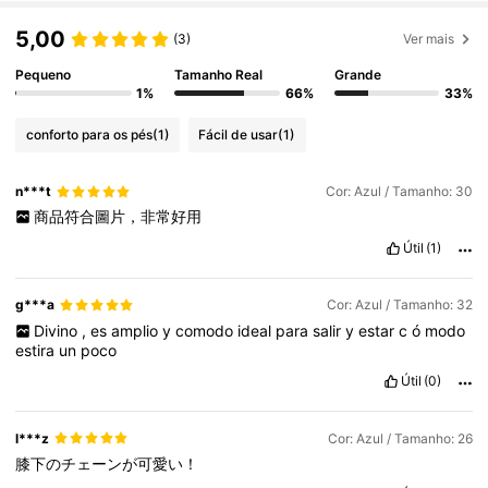
5,00
(3)
Ver mais
Pequeno
Tamanho Real
Grande
1%
66%
33%
conforto para os pés
(1)
Fácil de usar
(1)
n***t
Cor: Azul / Tamanho: 30
商品符合圖片，非常好用
Útil
(1)
g***a
Cor: Azul / Tamanho: 32
Divino
,
es
amplio
y
comodo
ideal
para
salir
y
estar
c
ó
modo
estira
un
poco
Útil
(0)
l***z
Cor: Azul / Tamanho: 26
膝下のチェーンが可愛い！