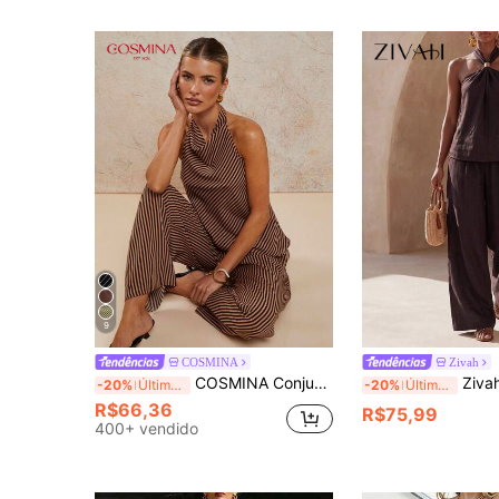
9
COSMINA
Zivah
COSMINA Conjunto de 2 Peças Elegante de Listras Halter para Resort Feminino, Primavera/Verão
Zivah Calça de Linho Marrom com Decote Halter Sem Mangas, Design Franzido e Decoração Metálica, Estilo Ocidental Nômad
-20%
Últimos 3 dias
-20%
Últimos 3 dias
R$66,36
R$75,99
400+ vendido