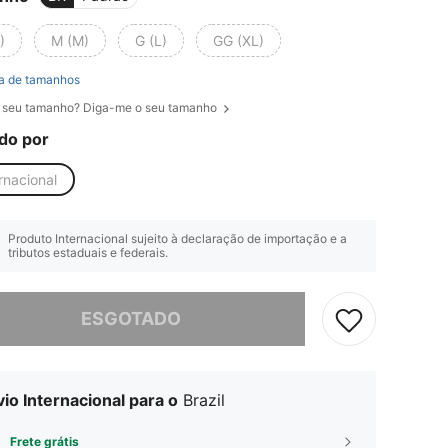
)
M (M)
G (L)
GG (XL)
a de tamanhos
 seu tamanho? Diga-me o seu tamanho
do por
rnacional
Produto Internacional sujeito à declaração de importação e a
tributos estaduais e federais.
e, este produto está esgotado.
ESGOTADO
io Internacional para o
Brazil
Frete grátis