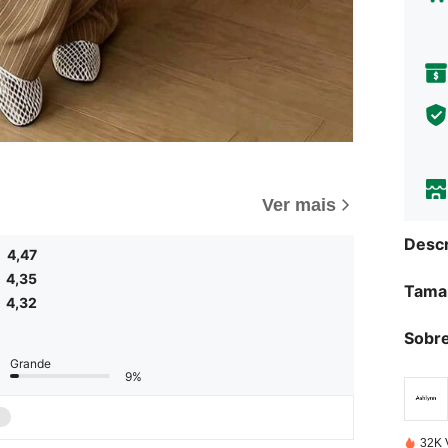
Ver mais
Descr
4,47
4,35
Tama
4,32
Sobre
Grande
9%
32K 