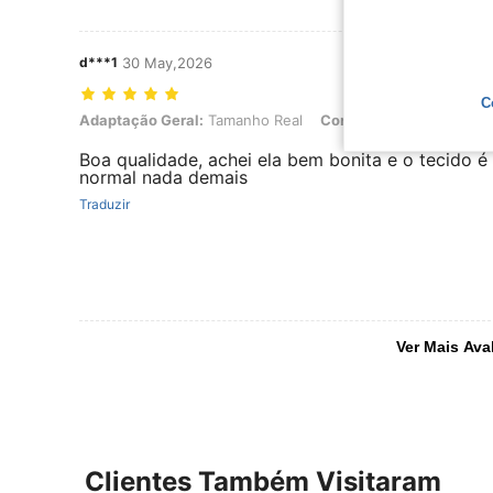
d***1
30 May,2026
C
Adaptação Geral: Tamanho Real, Cor: Azul Marinho, Tamanho: M
Adaptação Geral:
Tamanho Real
Cor:
Azul Marinho
Tam
Boa qualidade, achei ela bem bonita e o tecido é
normal nada demais
Traduzir
Ver Mais Ava
Clientes Também Visitaram