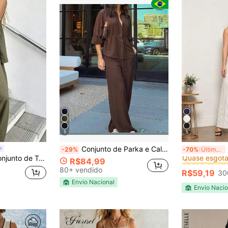
5
5
#2 Mais Vendi
Conjunto de Parka e Calça Reta em Viscose Elegante
-29%
-70%
Últimos 3 dias
Quase esgota
al de Estilo de Férias para Mulheres
R$84,99
#2 Mais Vendi
#2 Mais Vendi
Quase esgota
Quase esgota
80+ vendido
R$59,19
30
#2 Mais Vendi
Envio Nacional
Quase esgota
Envio Nacio