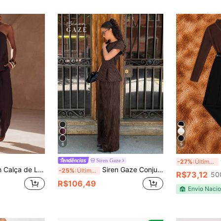
6
9
Siren Gaze
-27%
Últimos 3 dias
e, para Festival de Música Primavera/Verão, Páscoa, Dia de São Patrício, Dia dos Namorados, Encontros, Festa de Aniversário, Temporada de Formatura, Estilo Universitário, Roupa de Estudante, Streetwear Diário, Básico Versátil, Passeio Casual de Férias e Uso no Escritório
Siren Gaze Conjunto de 2 Peças de Top e Calça Listrada de Moda de Verão para Mulheres
-25%
Últimos 3 dias
R$73,12
50
R$106,49
Envio Nacio