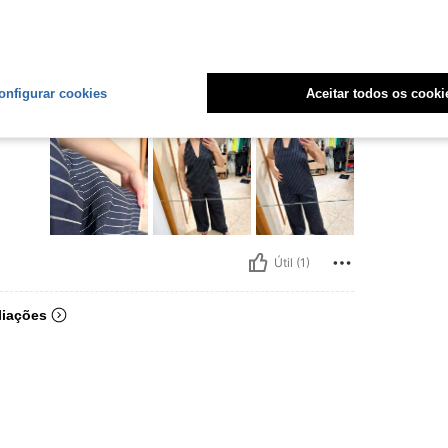
onfigurar cookies
Aceitar todos os cooki
anho:
M
Útil (1)
liações