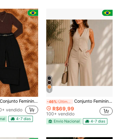
5
Conjunto Feminino Elegante 2 Peças – Calça Pantalona + Body Canelado
Conjunto Feminino Alfaiataria 2 Peças Colete com Botões e Calça Pantalona Social Elegante Verão
-46%
Últimos 2 dias
R$69,99
0+ vendido
100+ vendido
nal
4-7 dias
Envio Nacional
4-7 dias