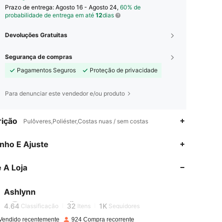
Prazo de entrega:
Agosto 16 - Agosto 24,
60% de
probabilidade de entrega em até
12
dias
Devoluções Gratuitas
Segurança de compras
Pagamentos Seguros
Proteção de privacidade
Para denunciar este vendedor e/ou produto
ição
Pulôveres,Poliéster,Costas nuas / sem costas
nho E Ajuste
4,64
32
1K
 A Loja
4,64
32
1K
Ashlynn
d***l
está navegando
4,64
32
1K
Classificação
Itens
Seguidores
Vendido recentemente
924 Compra recorrente