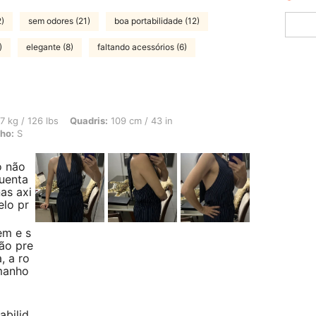
2)
sem odores (21)
boa portabilidade (12)
)
elegante (8)
faltando acessórios (6)
lbs, Quadris: 109 cm / 43 in, Formato do corpo: Ampulheta, Cor: Azul Marinho, Ta
7 kg / 126 lbs
Quadris:
109 cm / 43 in
ho:
S
o não
quenta
as axi
elo pr
em e s
ão pre
, a ro
amanho
abilid