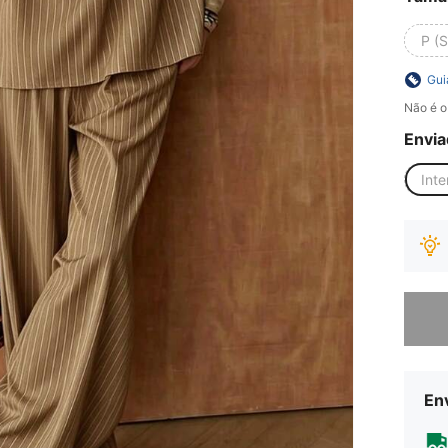
P (S
Gui
Não é o
Envia
Inte
Desculp
Env