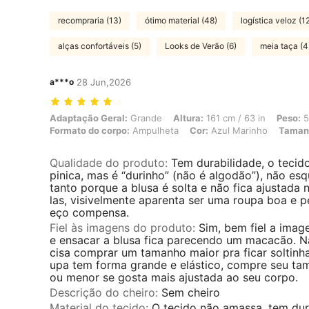
recompraria (13)
ótimo material (48)
logística veloz (1
alças confortáveis (5)
Looks de Verão (6)
meia taça (4
a***o
28 Jun,2026
Adaptação Geral: Grande, Altura: 161 cm / 63 in, Peso: 57 kg / 126 
Adaptação Geral:
Grande
Altura:
161 cm / 63 in
Peso:
5
Formato do corpo:
Ampulheta
Cor:
Azul Marinho
Taman
Qualidade do produto
:
Tem durabilidade, o tecid
pinica, mas é “durinho” (não é algodão”), não es
tanto porque a blusa é solta e não fica ajustada n
las, visivelmente aparenta ser uma roupa boa e p
eço compensa.
Fiel às imagens do produto
:
Sim, bem fiel a imag
e ensacar a blusa fica parecendo um macacão. N
cisa comprar um tamanho maior pra ficar soltinha
upa tem forma grande e elástico, compre seu t
ou menor se gosta mais ajustada ao seu corpo.
Descrição do cheiro
:
Sem cheiro
Material do tecido
:
O tecido não amassa, tem dur