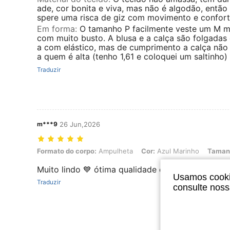
ade, cor bonita e viva, mas não é algodão, então
spere uma risca de giz com movimento e confort
Em forma
:
O tamanho P facilmente veste um M 
com muito busto. A blusa e a calça são folgadas 
a com elástico, mas de cumprimento a calça não
a quem é alta (tenho 1,61 e coloquei um saltinho)
Traduzir
m***9
26 Jun,2026
Formato do corpo: Ampulheta, Cor: Azul Marinho, Tamanho: S
Formato do corpo:
Ampulheta
Cor:
Azul Marinho
Taman
Muito lindo 💙 ótima qualidade do tecido.
Usamos cookie
Traduzir
consulte nos