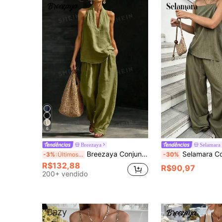
6
Breezaya
Selamara
Breezaya Conjunto Feminino Casual Estilo Urbano com Top Sem Mangas Decote em V de Linho Branco e Calça Pantalona
Selamara Conjunto de Top e Calça Casu
-3%
Últimos 3 dias
-30%
R$132,88
R$90,97
200+ vendido