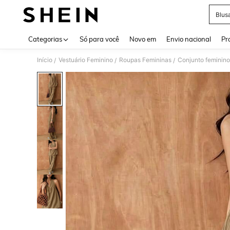
Blus
Use up 
Categorias
Só para você
Novo em
Envio nacional
Pr
Início
Vestuário Feminino
Roupas Femininas
Conjunto feminino
/
/
/