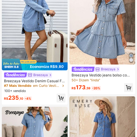
Economize R$9,80
Breezaya
Breezaya
Breezaya Vestido jeans bolso com
aba bainha com babado
50+ Dizem "linda"
Breezaya Vestido Denim Casual Fe
minino com Botões na Frente e Lav
#7 Mais Vendido
em Curto Vestidos Femininos Jeans
173
R$
,59
-20%
agem
100+ vendido
235
R$
,10
-4%