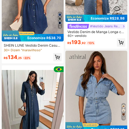
Economize R$28,98
#Vestido Jeans Retrô
5
Vestido Denim de Manga Longa co
m Amarração na Cintura para Mulh
60+ vendido
Economize R$38,70
eres, Casual, Minimalista
193
R$
,92
-13%
SHEIN LUNE Vestido Denim Casual
Feminino com Cordão na Cintura e
30+ Dizem "maravilhoso"
Botões na Frente, Vestido Denim de
134
Verão Feminino, Vestido Camisa De
R$
,25
-22%
nim, Casual
12