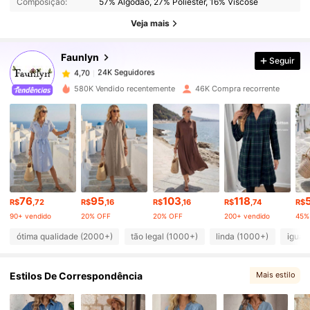
Composição:
57% Algodão, 27% Poliéster, 16% Viscose
24K Seguidores
4,70
Veja mais
Faunlyn
Seguir
24K Seguidores
4,70
m***s
pago
1 dia atrás
580K Vendido recentemente
46K Compra recorrente
24K Seguidores
4,70
24K Seguidores
4,70
24K Seguidores
4,70
76
95
103
118
R$
,72
R$
,16
R$
,16
R$
,74
R$
90+ vendido
20% OFF
20% OFF
200+ vendido
45%
24K Seguidores
4,70
ótima qualidade (2000+)
tão legal (1000+)
linda (1000+)
igual 
Estilos De Correspondência
Mais estilo
24K Seguidores
4,70
, Escolhas correspondentes
, Você pode gostar