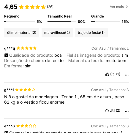
4,65
(26)
Ver mais
Pequeno
Tamanho Real
Grande
5%
80%
15%
ótimo material
(2)
maravilhoso
(2)
traje de festa
(1)
g***q
Cor: Azul / Tamanho: L
Qualidade do produto:
boa
Fiel às imagens do produto:
sim
Descrição do cheiro:
de
tecido
Material do tecido:
muito
bom
Em forma:
sim
Útil
(1)
g***i
Cor: Azul / Tamanho: S
N
ã
o
gostei
da
modelagem
.
Tenho
1
,
65
cm
de
altura
,
peso
62
kg
e
o
vestido
ficou
enorme
Útil
(2)
e***6
Cor: Azul / Tamanho: S
Comprei
o
vestido
achando
que
era
aquele
que
tem
no
v
í