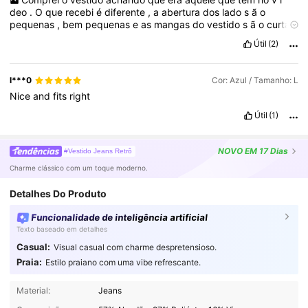
deo
.
O
que
recebi
é
diferente
,
a
abertura
dos
lado
s
ã
o
pequenas
,
bem
pequenas
e
as
mangas
do
vestido
s
ã
o
curta
.
Fora
isso
tudo
certo
,
recebi
dentro
do
prazo
e
a
cor
do
tecido
é
Útil
(2)
bonito
,
material
bom
.
Vou
devolver
pq
l***0
Cor: Azul / Tamanho: L
Nice
and
fits
right
Útil
(1)
NOVO
EM 17 Dias
#Vestido Jeans Retrô
Charme clássico com um toque moderno.
Detalhes Do Produto
Funcionalidade de inteligência artificial
Texto baseado em detalhes
Casual:
Visual casual com charme despretensioso.
Praia:
Estilo praiano com uma vibe refrescante.
24K Seguidores
4,70
Material:
Jeans