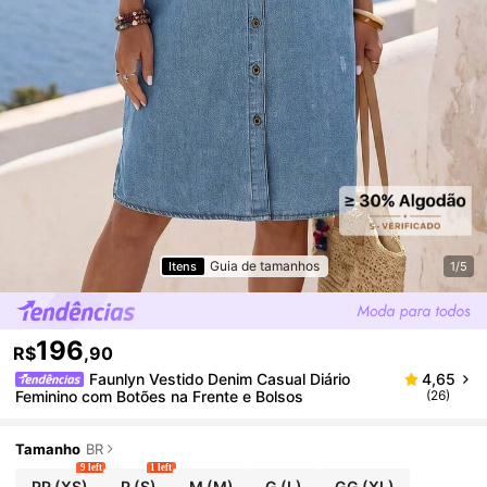
Guia de tamanhos
Itens
1/5
196
R$
,90
Faunlyn Vestido Denim Casual Diário
4,65
Feminino com Botões na Frente e Bolsos
(26)
Tamanho
BR
9 left
1 left
PP
(XS)
P
(S)
M
(M)
G
(L)
GG
(XL)