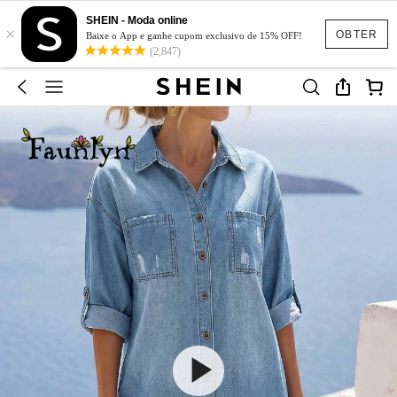
SHEIN - Moda online
×
OBTER
Baixe o App e ganhe cupom exclusivo de 15% OFF!
(2,847)