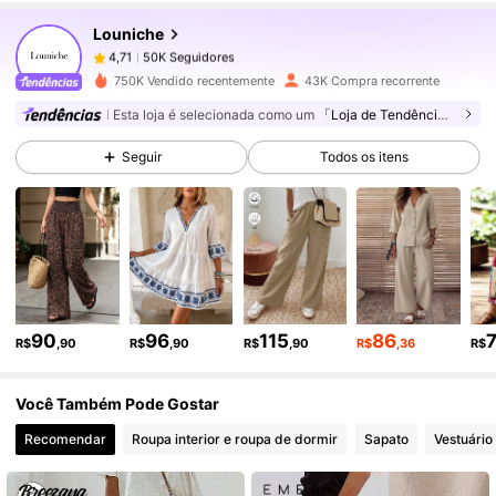
Louniche
50K Seguidores
4,71
m***1
pago
12 horas atrás
750K Vendido recentemente
43K Compra recorrente
50K Seguidores
4,71
Esta loja é selecionada como um
「Loja de Tendências」
Seguir
Todos os itens
50K Seguidores
4,71
50K Seguidores
4,71
50K Seguidores
4,71
90
96
115
86
R$
,90
R$
,90
R$
,90
R$
,36
R$
Você Também Pode Gostar
50K Seguidores
4,71
Recomendar
Roupa interior e roupa de dormir
Sapato
Vestuário
50K Seguidores
4,71