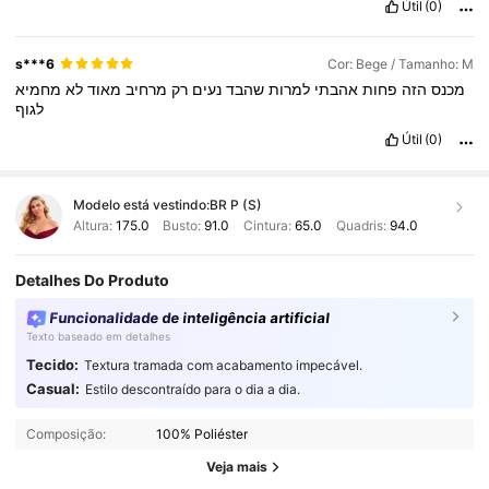
Útil
(0)
s***6
Cor: Bege / Tamanho: M
מכנס
הזה
פחות
אהבתי
למרות
שהבד
נעים
רק
מרחיב
מאוד
לא
מחמיא
לגוף
Útil
(0)
Modelo está vestindo:
BR P (S)
Altura:
175.0
Busto:
91.0
Cintura:
65.0
Quadris:
94.0
Detalhes Do Produto
Funcionalidade de inteligência artificial
Texto baseado em detalhes
Tecido:
Textura tramada com acabamento impecável.
50K Seguidores
4,71
Casual:
Estilo descontraído para o dia a dia.
Composição:
100% Poliéster
50K Seguidores
4,71
Veja mais