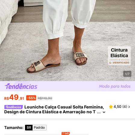
1/7
49
-55%
R$
,91
R$110,90
Louniche Calça Casual Solta Feminina,
4,50
(
4
)
Design de Cintura Elástica e Amarração no T
ornozelo, Estilo Relaxado e Versátil de Cor S
ólida, Adequada para Uso Diário, Transporte e Us
o Doméstico no Verão
Tamanho
:
BR
Padrão
7 left