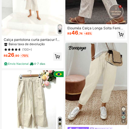
Elouméa Calça Longa Solta Femini
46
na Minimalista Casual com Estamp
R$
,74
-45%
a, Tecido, Bolso Inclinado, Cintura E
Calça pantolona curta pantacur fe
lástica com Amarração, Design Afu
minino liso tecido linho ate a canela
nilado, Primavera Verão Férias
Baixa taxa de devolução
e estilosa tendencia dia a dia
(100+)
26
R$
,90
-70%
Envio Nacional
4-7 dias
8