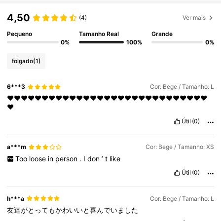
4,50
(4)
Ver mais
Pequeno
Tamanho Real
Grande
0%
100%
0%
folgado
(1)
6***3
Cor: Bege / Tamanho: L
❤️❤️❤️❤️❤️❤️❤️❤️❤️❤️❤️❤️❤️❤️❤️❤️❤️❤️❤️❤️❤️❤️❤️❤️❤️❤️❤️❤️❤️
❤️
Útil
(0)
a***m
Cor: Bege / Tamanho: XS
Too
loose
in
person
.
I
don
’
t
like
Útil
(0)
h***a
Cor: Bege / Tamanho: L
友達がとってもかわいいと喜んでいました