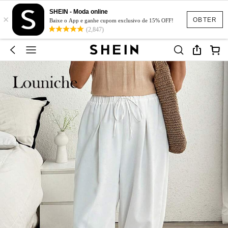
SHEIN - Moda online
×
OBTER
Baixe o App e ganhe cupom exclusivo de 15% OFF!
(2,847)