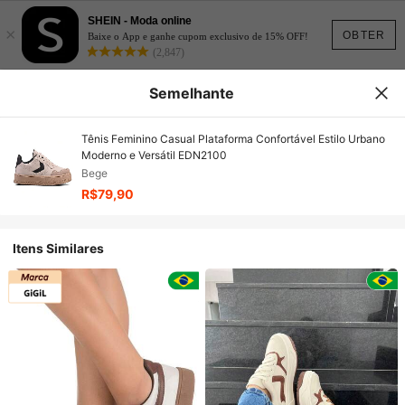
SHEIN - Moda online
×
OBTER
Baixe o App e ganhe cupom exclusivo de 15% OFF!
(2,847)
Semelhante
Tênis Feminino Casual Plataforma Confortável Estilo Urbano
Moderno e Versátil EDN2100
Bege
R$79,90
Itens Similares