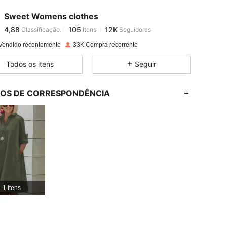
Sweet Womens clothes
4,88
105
12K
Classificação
Itens
Seguidores
s***9
pago
1 dia atrás
Vendido recentemente
33K Compra recorrente
4,88
105
12K
Todos os itens
Seguir
4,88
105
12K
LOS DE CORRESPONDÊNCIA
4,88
105
12K
4,88
105
12K
4,88
105
12K
1 itens
4,88
105
12K