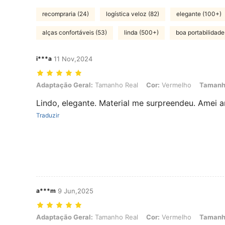
recompraria (24)
logística veloz (82)
elegante (100+)
alças confortáveis (53)
linda (500+)
boa portabilidade
i***a
11 Nov,2024
Adaptação Geral: Tamanho Real, Cor: Vermelho, Tamanho: S
Adaptação Geral:
Tamanho Real
Cor:
Vermelho
Tamanh
Lindo, elegante. Material me surpreendeu. Amei a
Traduzir
a***m
9 Jun,2025
Adaptação Geral: Tamanho Real, Cor: Vermelho, Tamanho: L
Adaptação Geral:
Tamanho Real
Cor:
Vermelho
Tamanh