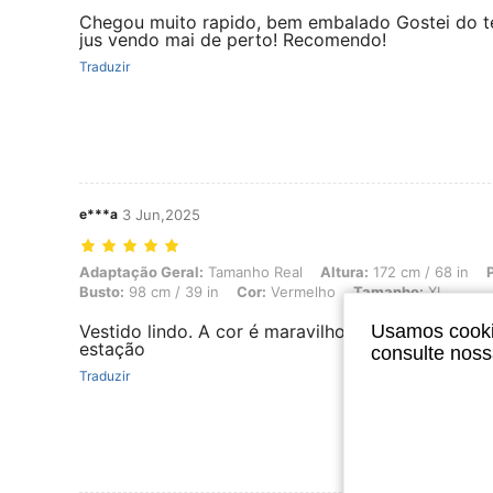
Chegou muito rapido, bem embalado Gostei do tec
jus vendo mai de perto! Recomendo!
Traduzir
e***a
3 Jun,2025
Adaptação Geral: Tamanho Real, Altura: 172 cm / 68 in, Peso: 67 kg /
Adaptação Geral:
Tamanho Real
Altura:
172 cm / 68 in
Busto:
98 cm / 39 in
Cor:
Vermelho
Tamanho:
XL
Vestido lindo. A cor é maravilhosa. Bem apropria
Usamos cookie
estação
consulte nos
Traduzir