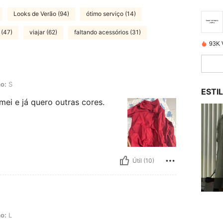
Looks de Verão (94)
ótimo serviço (14)
 (47)
viajar (62)
faltando acessórios (31)
93K 
o:
S
ESTI
mei e já quero outras cores.
Útil (10)
o:
L