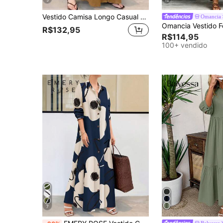
5
12
Vestido Camisa Longo Casual Feminino de Cor Sólida com Botões na Frente, Vestido Camisa Longo, Preto Casual, Bainha Evasê com Botões, Manga Longa, Gola, Vestido Camisa de Manga Longa com Gola Virada para Baixo Minimalista, Vestido Solto e Relaxado com Bainha Evasê e Botões na Frente com Bolsos Elegante
Omancia
R$132,95
R$114,95
100+ vendido
7
Balvessa