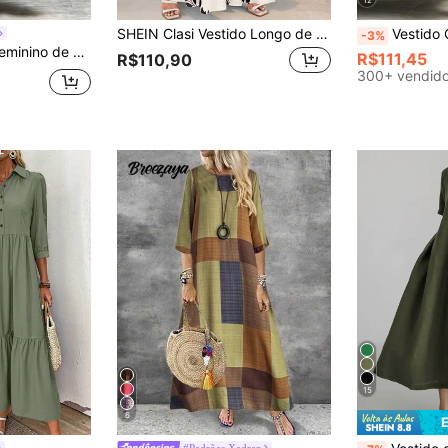
12
SHEIN Clasi Vestido Longo de Manga Longa Casual Feminino, Conjunto Mulher
Vestido Casual de Verão L
-3%
Omancia Vestido Feminino de Gola Redonda, Manga Longa e Bolso, Vestido Casual, Vestido de Verão, Roupa de Férias Feminina, Vestido de Praia
R$111,45
R$110,90
300+ vendid
15
6
#Padrões Xadrez