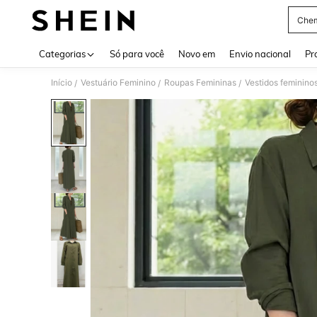
Chem
Use up 
Categorias
Só para você
Novo em
Envio nacional
Pr
Início
Vestuário Feminino
Roupas Femininas
Vestidos feminino
/
/
/