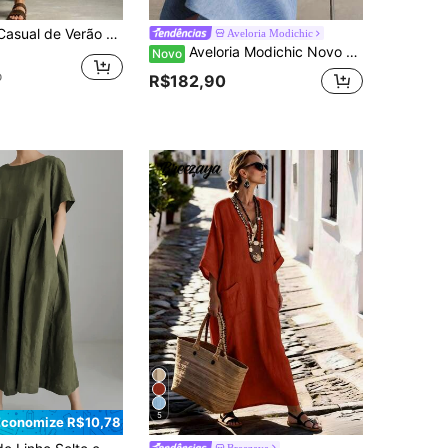
eve com Gola e Listras Estilo Férias para Mulheres
Aveloria Modichic
Aveloria Modichic Novo Vestido Elegante de Comprimento Médio para Uso Diário
Novo
o
R$182,90
5
Economize R$10,78
Breezaya