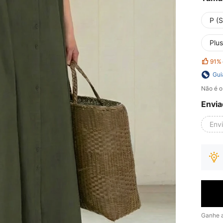
P (S
Plus
91%
Gui
Não é o
Envia
Env
Ganhe 