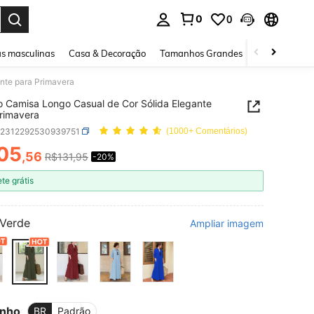
0
0
ar. Press Enter to select.
s masculinas
Casa & Decoração
Tamanhos Grandes
Joias e acessó
nte para Primavera
o Camisa Longo Casual de Cor Sólida Elegante
rimavera
z2312292530939751
(1000+ Comentários)
05
,56
R$131,95
-20%
ICE AND AVAILABILITY
ete grátis
Verde
Ampliar imagem
nho
BR
Padrão