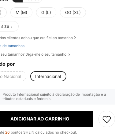
)
M (M)
G (L)
GG (XL)
 size
dos clientes achou que era fiel ao tamanho
a de tamanhos
 seu tamanho? Diga-me o seu tamanho
do por
io Nacional
Internacional
Produto Internacional sujeito à declaração de importação e a
tributos estaduais e federais.
ADICIONAR AO CARRINHO
até
20
pontos SHEIN calculados no checkout.