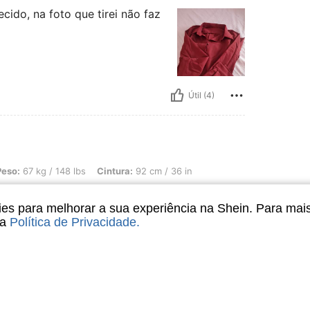
ido, na foto que tirei não faz
Útil (4)
 148 lbs, Cintura: 92 cm / 36 in, Busto: 98 cm / 39 in, Cor: Vermelho, Tamanho: X
Peso:
67 kg / 148 lbs
Cintura:
92 cm / 36 in
do.para está
s para melhorar a sua experiência na Shein. Para mai
sa
Política de Privacidade
.
Útil (2)