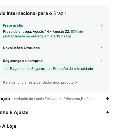
io Internacional para o
Brazil
Frete grátis
Prazo de entrega:
Agosto 14 - Agosto 22,
60% de
probabilidade de entrega em até
12
dias
Devoluções Gratuitas
Segurança de compras
Pagamentos Seguros
Proteção de privacidade
Para denunciar este vendedor e/ou produto
ição
Variação da lapela,Festival da Primavera,Botão
4,88
105
12K
nho E Ajuste
 A Loja
4,88
105
12K