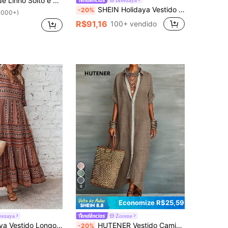
e Linho Longo Casual de Manga Curta com Bolso e Decote Redondo, Cor Sólida, Primavera/Verão/Outono
SHEIN Holidaya Vestido Casual Solto Tipo Linho com Decote em V, Novidade de Verão
-20%
1000+)
R$91,16
100+ vendido
6
Economize R$25,59
eezaya
Zorene
 com Colarinho Entalhado, Conjunto de Roupas de Praia de Férias para Mulheres
HUTENER Vestido Camisa Feminino Primavera/Outono, Vestido Cardigan Vintage com Gola e Manga Curta, Vestido Casual de Férias com Bainha Assimétrica, Marrom Estético Elegante
-20%