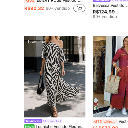
EMERY ROSE Vestido Casual de Manga Longa com Botões e Estampa Média para Mulheres, Vestido Longo Estampado Aleatório Outfit de Outono para Mulheres
-20%
R$90,32
60+ vendido
R$124,99
90+ vendido
10
Vestido casual De Camisa Solta M
Louniche
-87%
Último dia
Louniche Vestido Elegante Solto Feminino, Design Texturizado com Ombros à Mostra, Estampa de Zebra Animal, Ajuste Solto, Adequado para Férias e Passeios Casuais
Novo
R$79,00