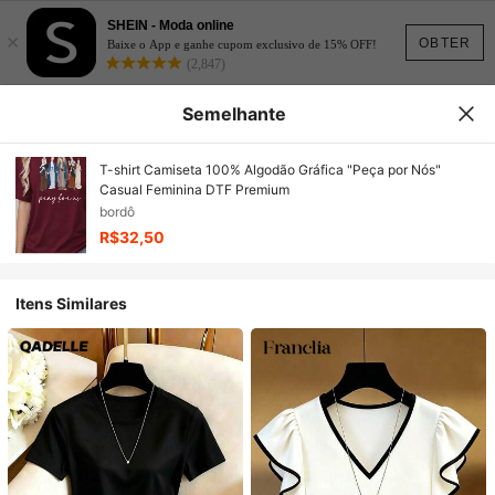
SHEIN - Moda online
×
OBTER
Baixe o App e ganhe cupom exclusivo de 15% OFF!
(2,847)
Semelhante
T-shirt Camiseta 100% Algodão Gráfica "Peça por Nós"
Casual Feminina DTF Premium
bordô
R$32,50
Itens Similares