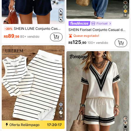
8
Fiorisel
SHEIN LUNE Conjunto Casual Feminino de Regata de Gola Redonda e Shorts em 2 Peças, Adequado para o Verão
-20%
SHEIN Fiorisel Conjunto Casual de 2 Peças para Férias de Verão 2026, Roupa Azul de 2 Peças com Decoração de Botões e Bainha Assimétrica, Roupa Feminina Estilo Country
89
Quase esgotado!
R$
,56
80+ vendido
125
R$
,90
100+ vendido
18
Oferta Relâmpago
17:20:16
8