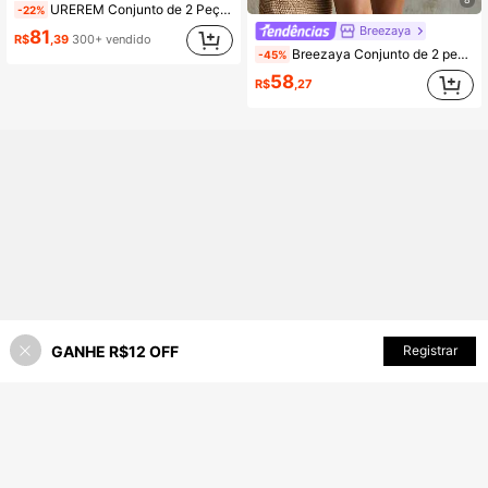
UREREM Conjunto de 2 Peças Feminino de Colete e Saia com Fenda, Listrado em Cores Contrastantes, Casual Elegante para Festa e Praia, Verão, Resort Wear
-22%
Breezaya
81
R$
,39
300+ vendido
Breezaya Conjunto de 2 peças com Top Solta de Manga Raglan Estampada de Decote em V e Sem Elasticidade e Shorts com Cintura Elástica e Cordão, Estilo Casual de Resort, Moda Feminina de Verão
-45%
58
R$
,27
GANHE R$12 OFF
ADICIONAR AO CARRINHO
Registrar