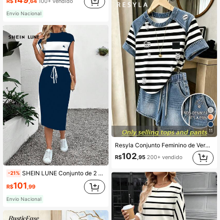
R$
,64
100+ vendido
Envio Nacional
11
Resyla Conjunto Feminino de Verão Casual com Camiseta e Shorts com Estampa de Efeito Denim e Patchwork Listrado
102
R$
,95
200+ vendido
SHEIN LUNE Conjunto de 2 Peças Feminino: Top Texturizado e Saia, Verão
-21%
101
R$
,99
Envio Nacional