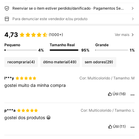
Reenviar se o item estiver perdido/danificado · Pagamentos Seguros · Proteção de privacidade
Para denunciar este vendedor e/ou produto
4,73
(1000+)
Ver mais
Pequeno
Tamanho Real
Grande
4%
95%
1%
recompraria
(4)
ótimo material
(49)
sem odores
(29)
l***y
Cor: Multicolorido / Tamanho: M
gostei
muito
da
minha
compra
Útil
(16)
p***a
Cor: Multicolorido / Tamanho: L
gostei
dos
produtos
😀
Útil
(11)