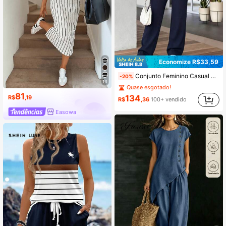
Economize R$33,59
Conjunto Feminino Casual de 2 Peças para Primavera/Outono, Top de Manga Curta com Blocos de Cor e Calça Longa com Cordão de Cor Sólida, Modelador e Lisonjeiro, Confortável para Uso Diário, Rua, Esportes e Looks de Aeroporto
-20%
13
Quase esgotado!
81
134
R$
,19
R$
,36
100+ vendido
Easowa