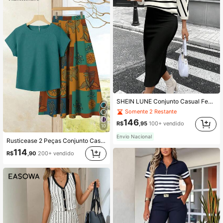
SHEIN LUNE Conjunto Casual Feminino de 2 Peças com Listras Colorblock, Adequado para Outono/Inverno
Somente 2 Restante
146
R$
,95
100+ vendido
10
Envio Nacional
Rusticease 2 Peças Conjunto Casual de Verão Feminino com Top Liso + Saia Estampada, Conjunto de Verão Feminino, Conjunto de Saia, Conjunto de Saia e Top, Conjunto de Saia e Top Feminino, Conjunto de Saia Estampada
114
R$
,90
200+ vendido