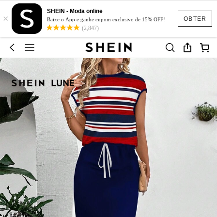
SHEIN - Moda online
×
OBTER
Baixe o App e ganhe cupom exclusivo de 15% OFF!
(2,847)