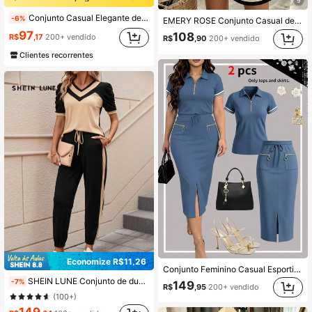
9
Conjunto Casual Elegante de Verão Verde para Mulheres, Top de Manga Curta Ajustado de Tricô e Saia Bodycon com Fenda Traseira, Estilo Descomplicado
-6%
EMERY ROSE Conjunto Casual de 2 Peças com Top de Manga Curta com Decote em V Listrada e Shorts para Mulheres
97
108
R$
,17
200+ vendido
R$
,90
200+ vendido
Clientes recorrentes
Economize R$11,26
Conjunto Feminino Casual Esportivo Elegante 2 Peças Primavera/Verão, Camiseta Azul Céu com Gola Lapela, Meia-Zíper, Manga Curta e Punhos com Listras Contrastantes
SHEIN LUNE Conjunto de duas peças com camiseta de manga curta bufante e calça, em bloco de cores, casual, para mulheres
-7%
149
R$
,95
200+ vendido
(100+)
149