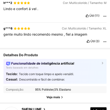
h***2
Cor: Multicolorido / Tamanho: M
Lindo
e
confort
á
vel
.
Útil
(11)
g***6
Cor: Multicolorido / Tamanho: XL
gente
muito
lindo
recomendo
mesmo
,
fiel
a
imagem
Útil
(3)
Detalhes Do Produto
Funcionalidade de inteligência artificial
Texto baseado em detalhes
Tecido:
Tecido com toque limpo e apelo versátil.
Casual:
Descontraído e fácil de combinar.
1M Seguidores
4,91
Composição:
95% Poliéster,5% Elastano
1M Seguidores
4,91
Veja mais
SHEIN LUNE