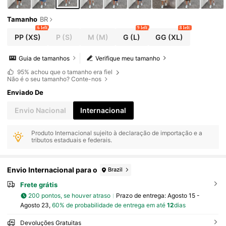
Tamanho
BR
6 left
9 left
8 left
PP
(XS)
P
(S)
M
(M)
G
(L)
GG
(XL)
Guia de tamanhos
Verifique meu tamanho
95%
achou que o tamanho era fiel
Não é o seu tamanho? Conte-nos
Enviado De
Envio Nacional
Internacional
Produto Internacional sujeito à declaração de importação e a
tributos estaduais e federais.
Envio Internacional para o
Brazil
Frete grátis
200 pontos, se houver atraso
Prazo de entrega:
Agosto 15 -
Agosto 23,
60% de probabilidade de entrega em até
12
dias
Devoluções Gratuitas