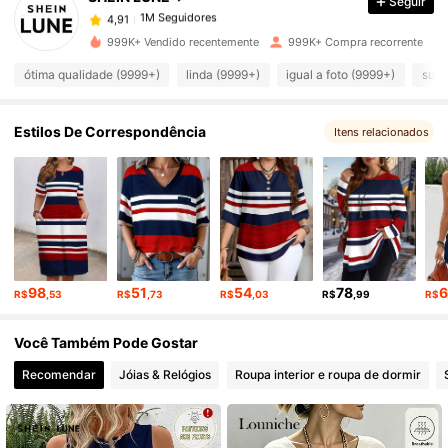
Seguir
1M Seguidores
4,91
i***5
pago
1 dia atrás
999K+ Vendido recentemente
999K+ Compra recorrente
1M Seguidores
4,91
ótima qualidade (9999+)
linda (9999+)
igual a foto (9999+)
suav
1M Seguidores
4,91
Estilos De Correspondência
Itens relacionados
1M Seguidores
4,91
1M Seguidores
4,91
98
51
54
78
R$
,53
R$
,73
R$
,03
R$
,99
R$
1M Seguidores
4,91
Você Também Pode Gostar
Recomendar
Jóias & Relógios
Roupa interior e roupa de dormir
1M Seguidores
4,91
1M Seguidores
4,91