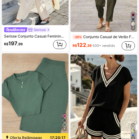
7
Serisse
Serisse Conjunto Casual Feminino de Camisa de Manga Longa com Amarração na Cintura Listrada e Calça Pantalona
Conjunto Casual de Verão Feminino com 2 Peças, Adequado para Férias Casuais e Uso Diário, Roupa de Passeio de Verão, Material de Linho Elegante
-20%
197
122
R$
,99
R$
,39
500+ vendido
4
Oferta Relâmpago
17:20:16