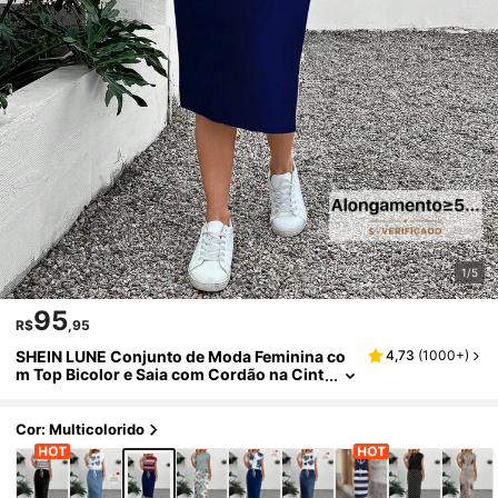
1/5
95
R$
,95
SHEIN LUNE Conjunto de Moda Feminina co
4,73
(
1000+
)
m Top Bicolor e Saia com Cordão na Cint
ura para Encontros
Cor: Multicolorido