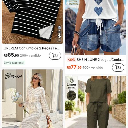
18
UREREM Conjunto de 2 Peças Feminino Colete e Saia Listrada com Contraste de Cor, Casual Elegante para Festa, Praia, com Fenda e Textura Canelada, Preto, Verão, Vacationcore, Resort Wear
85
R$
,90
200+ vendido
SHEIN LUNE 2 peças/Conjunto Regata Feminina de Verão com Decote Redondo e Sem Mangas, Adequada para Sair, Casual
-20%
Envio Nacional
77
R$
,56
400+ vendido