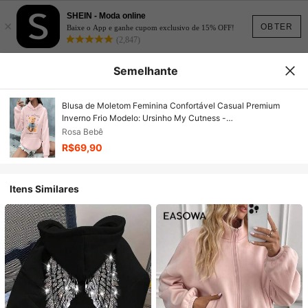
SHEIN - Moda online
×
OBTER
Baixe o App e ganhe cupom exclusivo de 15% OFF!
(2,847)
Semelhante
Blusa de Moletom Feminina Confortável Casual Premium
Inverno Frio Modelo: Ursinho My Cutness -
Novidada/Promoção Especial
Rosa Bebê
R$69,90
Itens Similares