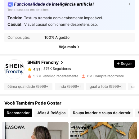
Funcionalidade de inteligência artificial
Texto baseado em detalhes
Tecido:
Textura tramada com acabamento impecável.
Casual:
Visual casual com charme despretensioso.
876K Seguidores
4,91
Composição:
100% Algodão
Veja mais
876K Seguidores
4,91
SHEIN Frenchy
Seguir
876K Seguidores
4,91
5.2M Vendido recentemente
6M Compra recorrente
ótima qualidade (9999+)
linda (9999+)
igual a foto (9999+)
suav
876K Seguidores
4,91
Você Também Pode Gostar
876K Seguidores
4,91
Recomendar
Jóias & Relógios
Roupa interior e roupa de dormir
876K Seguidores
4,91