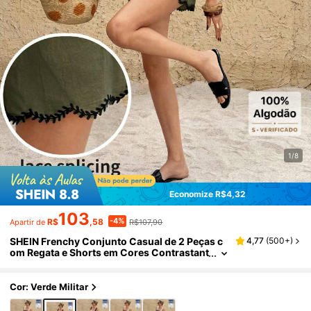
1/8
Economize R$4,32
103
-4%
R$
,58
R$107,90
Apartir de
SHEIN Frenchy Conjunto Casual de 2 Peças c
4,77
(
500+
)
om Regata e Shorts em Cores Contrastant
es para Mulheres
Cor: Verde Militar