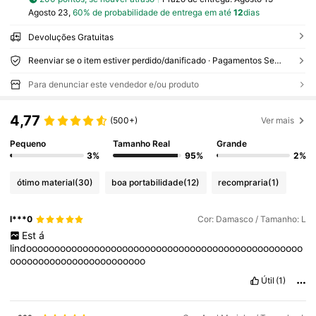
Agosto 23,
60% de probabilidade de entrega em até
12
dias
Devoluções Gratuitas
Reenviar se o item estiver perdido/danificado · Pagamentos Seguros · Proteção de privacidade
Para denunciar este vendedor e/ou produto
4,77
(500+)
Ver mais
Pequeno
Tamanho Real
Grande
3%
95%
2%
ótimo material
(30)
boa portabilidade
(12)
recompraria
(1)
l***0
Cor: Damasco / Tamanho: L
Est
á
lindooooooooooooooooooooooooooooooooooooooooooooooooo
oooooooooooooooooooooooo
Útil
(1)