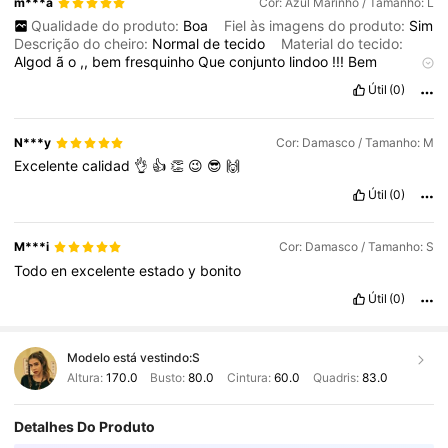
m***a
Cor: Azul Marinho / Tamanho: L
Qualidade do produto:
Boa
Fiel às imagens do produto:
Sim
Descrição do cheiro:
Normal
de
tecido
Material do tecido:
Algod
ã
o
,,
bem
fresquinho
Que
conjunto
lindoo
!!!
Bem
fresquinho
e
o
tecido
parece
algod
ã
o
,
lembra
linho
.
As
al
ç
as
Útil
(0)
s
ã
o
de
outro
tipo
de
material
de
qualidade
.
Na
parte
do
busto
ela
e
dupla
em
tecido
N***y
Cor: Damasco / Tamanho: M
Excelente
calidad
👌
👍
👏
😉
😎
🙌
Útil
(0)
M***i
Cor: Damasco / Tamanho: S
Todo
en
excelente
estado
y
bonito
Útil
(0)
Modelo está vestindo:
S
Altura:
170.0
Busto:
80.0
Cintura:
60.0
Quadris:
83.0
Detalhes Do Produto