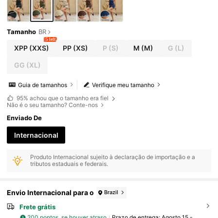
Tamanho
BR
5 left
XPP
(XXS)
PP
(XS)
P
(S)
M
(M)
G
(L)
GG
(XL)
Guia de tamanhos
Verifique meu tamanho
95%
achou que o tamanho era fiel
Não é o seu tamanho? Conte-nos
Enviado De
Internacional
Produto Internacional sujeito à declaração de importação e a
tributos estaduais e federais.
Envio Internacional para o
Brazil
Frete grátis
200 pontos, se houver atraso
Prazo de entrega:
Agosto 15 -