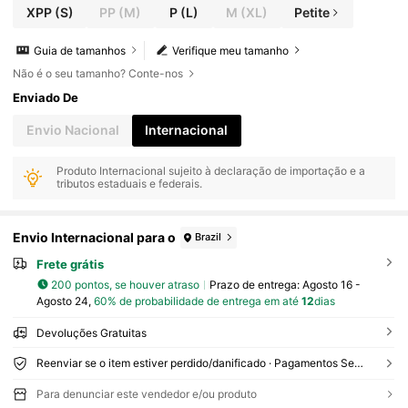
XPP
(S)
PP
(M)
P
(L)
M
(XL)
Petite
Guia de tamanhos
Verifique meu tamanho
Não é o seu tamanho? Conte-nos
Enviado De
Envio Nacional
Internacional
Produto Internacional sujeito à declaração de importação e a
tributos estaduais e federais.
Envio Internacional para o
Brazil
Frete grátis
200 pontos, se houver atraso
Prazo de entrega:
Agosto 16 -
Agosto 24,
60% de probabilidade de entrega em até
12
dias
Devoluções Gratuitas
Reenviar se o item estiver perdido/danificado · Pagamentos Seguros · Proteção de privacidade
Para denunciar este vendedor e/ou produto