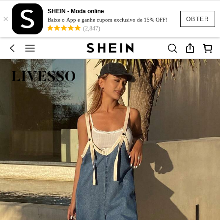
SHEIN - Moda online
×
OBTER
Baixe o App e ganhe cupom exclusivo de 15% OFF!
(2,847)