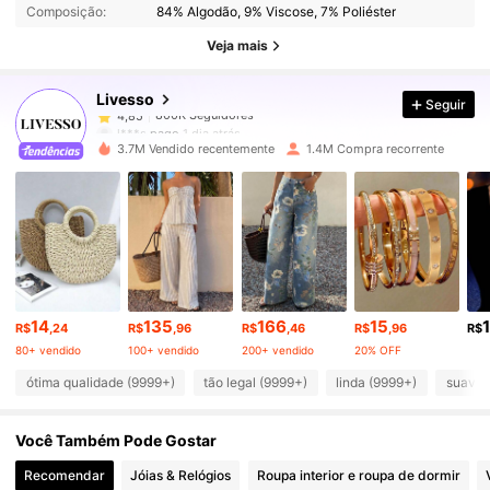
Composição:
84% Algodão, 9% Viscose, 7% Poliéster
800K Seguidores
4,85
Veja mais
Livesso
Seguir
800K Seguidores
4,85
l***s
pago
1 dia atrás
3.7M Vendido recentemente
1.4M Compra recorrente
800K Seguidores
4,85
800K Seguidores
4,85
800K Seguidores
4,85
14
135
166
15
R$
,24
R$
,96
R$
,46
R$
,96
R$
80+ vendido
100+ vendido
200+ vendido
20% OFF
800K Seguidores
4,85
ótima qualidade (9999+)
tão legal (9999+)
linda (9999+)
suave 
Você Também Pode Gostar
800K Seguidores
4,85
Recomendar
Jóias & Relógios
Roupa interior e roupa de dormir