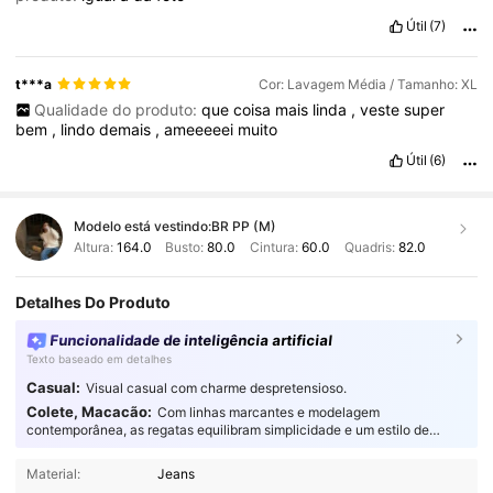
Útil
(7)
t***a
Cor: Lavagem Média / Tamanho: XL
Qualidade do produto:
que
coisa
mais
linda
,
veste
super
bem
,
lindo
demais
,
ameeeeei
muito
Útil
(6)
Modelo está vestindo:
BR PP (M)
Altura:
164.0
Busto:
80.0
Cintura:
60.0
Quadris:
82.0
Detalhes Do Produto
Funcionalidade de inteligência artificial
Texto baseado em detalhes
Casual:
Visual casual com charme despretensioso.
Colete, Macacão:
Com linhas marcantes e modelagem
contemporânea, as regatas equilibram simplicidade e um estilo de
impacto para o dia a dia.
800K Seguidores
4,85
Material:
Jeans