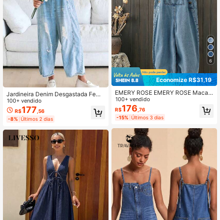
6
Economize R$31,19
EMERY ROSE EMERY ROSE Macac
Jardineira Denim Desgastada Femi
ão Denim Casual de Perna Larga co
100+ vendido
nina - Alças Ajustáveis, Decoração
100+ vendido
m Bolsos e Fechamento com Botõe
176
com Botões, Macacão Solto
177
R$
,76
R$
,56
s para Mulheres
-15%
Últimos 3 dias
-8%
Últimos 2 dias