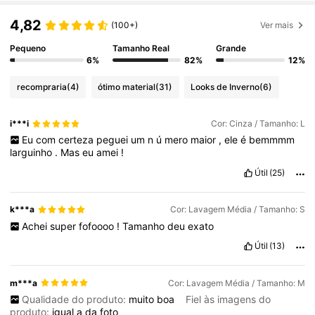
4,82
(100+)
Ver mais
Pequeno
Tamanho Real
Grande
6%
82%
12%
recompraria
(4)
ótimo material
(31)
Looks de Inverno
(6)
i***i
Cor: Cinza / Tamanho: L
Eu
com
certeza
peguei
um
n
ú
mero
maior
,
ele
é
bemmmm
larguinho
.
Mas
eu
amei
!
Útil
(25)
k***a
Cor: Lavagem Média / Tamanho: S
Achei
super
fofoooo
!
Tamanho
deu
exato
Útil
(13)
m***a
Cor: Lavagem Média / Tamanho: M
Qualidade do produto:
muito
boa
Fiel às imagens do
produto:
igual
a
da
foto