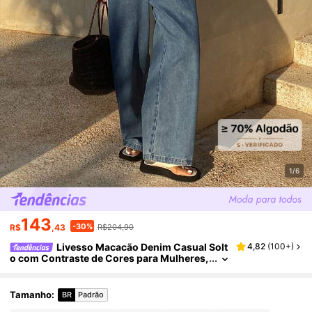
1/6
143
-30%
R$
,43
R$204,90
Livesso Macacão Denim Casual Solt
4,82
(
100+
)
o com Contraste de Cores para Mulheres,
Outono/Inverno
Tamanho
:
BR
Padrão