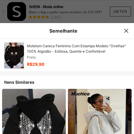
SHEIN - Moda online
×
OBTER
Baixe o App e ganhe cupom exclusivo de 15% OFF!
(2,847)
Semelhante
Moletom Careca Feminino Com Estampa Modelo "Ovelhas"
100% Algodão - Estilosa, Quente e Confortável
Preto
R$29,90
Itens Similares