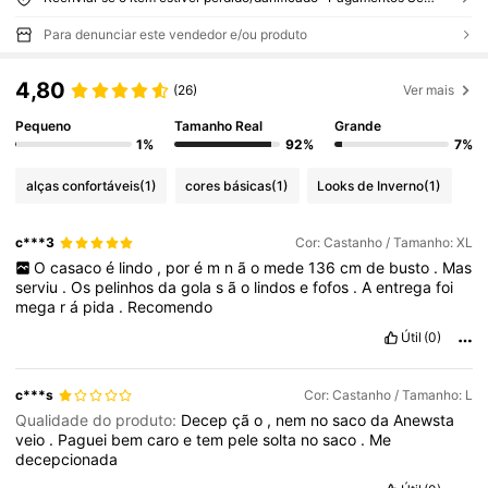
Para denunciar este vendedor e/ou produto
4,80
(26)
Ver mais
Pequeno
Tamanho Real
Grande
1%
92%
7%
alças confortáveis
(1)
cores básicas
(1)
Looks de Inverno
(1)
c***3
Cor: Castanho / Tamanho: XL
O
casaco
é
lindo
,
por
é
m
n
ã
o
mede
136
cm
de
busto
.
Mas
serviu
.
Os
pelinhos
da
gola
s
ã
o
lindos
e
fofos
.
A
entrega
foi
mega
r
á
pida
.
Recomendo
Útil
(0)
c***s
Cor: Castanho / Tamanho: L
Qualidade do produto:
Decep
çã
o
,
nem
no
saco
da
Anewsta
veio
.
Paguei
bem
caro
e
tem
pele
solta
no
saco
.
Me
decepcionada