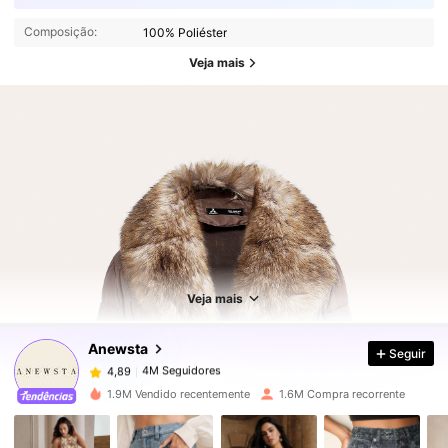
Composição:
100% Poliéster
Veja mais
4M Seguidores
4,89
4M Seguidores
4,89
Veja mais
Anewsta
Seguir
4M Seguidores
4,89
a***s
pago
1 dia atrás
1.9M Vendido recentemente
1.6M Compra recorrente
4M Seguidores
4,89