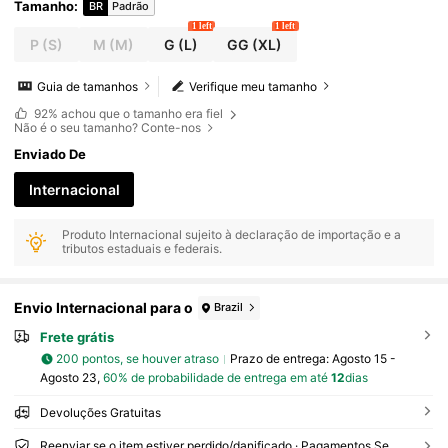
e, Estiloso, Natal, Uso Social
Tamanho
:
BR
Padrão
1 left
1 left
P
(S)
M
(M)
G
(L)
GG
(XL)
Guia de tamanhos
Verifique meu tamanho
92%
achou que o tamanho era fiel
Não é o seu tamanho? Conte-nos
Enviado De
Internacional
Produto Internacional sujeito à declaração de importação e a
tributos estaduais e federais.
Envio Internacional para o
Brazil
Frete grátis
200 pontos, se houver atraso
Prazo de entrega:
Agosto 15 -
Agosto 23,
60% de probabilidade de entrega em até
12
dias
Devoluções Gratuitas
Reenviar se o item estiver perdido/danificado · Pagamentos Seguros · Proteção de privacidade