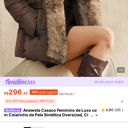
1/8
296
-62%
com cupom
R$
,42
R$774,95
15% OFF Para pedidos R$177,52+
Anewsta Casaco Feminino de Luxo co
4,80
(
26
)
m Colarinho de Pele Sintética Oversized, Ci
ntura Marcada, Médio, Grosso, Adequado p
ara Outono, Inverno, Ano Novo, Elegante, Chiqu