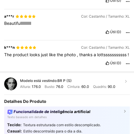
Útil
(0)
a***r
Cor: Castanho / Tamanho: XL
Beautifullllllllllll
Útil
(0)
k***n
Cor: Castanho / Tamanho: XL
The
product
looks
just
like
the
photo
,
thanks
a
lottsssssssssss
!
Útil
(0)
Modelo está vestindo:
BR P (S)
Altura:
176.0
Busto:
76.0
Cintura:
60.0
Quadris:
90.0
Detalhes Do Produto
Funcionalidade de inteligência artificial
Texto baseado em detalhes
Tecido:
Textura estruturada com estilo descomplicado.
Casual:
Estilo descontraído para o dia a dia.