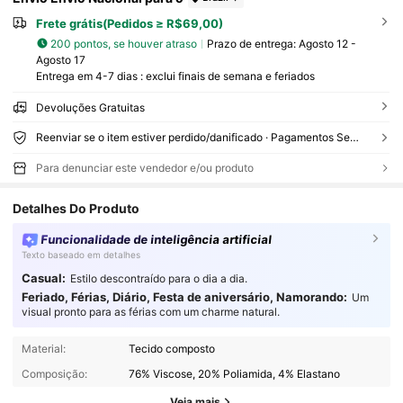
Frete grátis(Pedidos ≥ R$69,00)
200 pontos, se houver atraso
Prazo de entrega:
Agosto 12 -
Agosto 17
Entrega em 4-7 dias : exclui finais de semana e feriados
Devoluções Gratuitas
Reenviar se o item estiver perdido/danificado · Pagamentos Seguros · Proteção de privacidade
Para denunciar este vendedor e/ou produto
Detalhes Do Produto
Funcionalidade de inteligência artificial
Texto baseado em detalhes
Casual:
Estilo descontraído para o dia a dia.
Feriado, Férias, Diário, Festa de aniversário, Namorando:
Um
visual pronto para as férias com um charme natural.
1.4K Seguidores
4,86
Material:
Tecido composto
Composição:
76% Viscose, 20% Poliamida, 4% Elastano
1.4K Seguidores
4,86
Veja mais