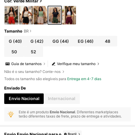
Cor: Verde Militar
Tamanho
BR
G
(40)
G
(42)
GG
(44)
EG
(46)
48
50
52
Guia de tamanhos
Verifique meu tamanho
Não é o seu tamanho? Conte-nos
Todos os tamanho são elegíveis para
Entrega em 4-7 dias
Enviado De
Envio Nacional
Internacional
Este é um produto
Envio Nacional
. Diferentes marketplaces
terão diferentes taxas de frete, prazo de entrega e atividades.
Envio Envio Nacional para o
Brazil