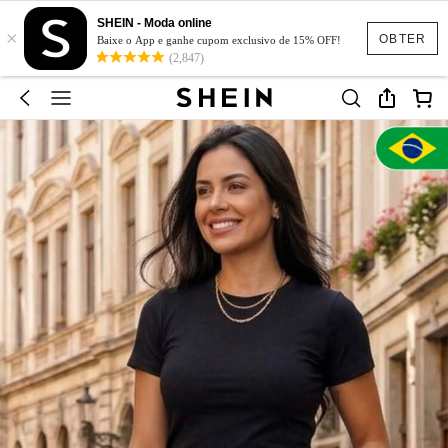
SHEIN - Moda online
×
OBTER
Baixe o App e ganhe cupom exclusivo de 15% OFF!
(2,847)