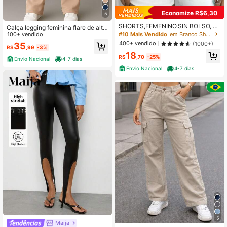
Economize R$6,30
5
SHORTS,FEMENINO.SIN BOLSO, SI
Calça legging feminina flare de alta
PER EN LADO
#10 Mais Vendido
em Branco Shorts Femininos
elasticidade
100+ vendido
400+ vendido
(1000+)
35
R$
,99
-3%
18
R$
,70
-25%
Envio Nacional
4-7 dias
Envio Nacional
4-7 dias
5
Maija