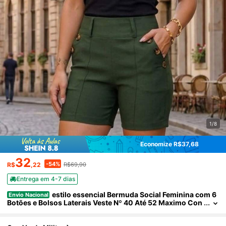
1/8
Economize R$37,68
32
-54%
R$
,22
R$69,90
Entrega em 4-7 dias
estilo essencial Bermuda Social Feminina com 6
Envio Nacional
Botões e Bolsos Laterais Veste Nº 40 Até 52 Maximo Con
fortavel Grande Qualida Premium