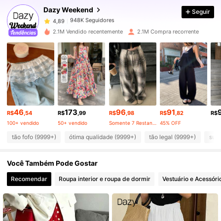
Dazy Weekend
Seguir
948K Seguidores
4,89
2.1M Vendido recentemente
2.1M Compra recorrente
948K Seguidores
4,89
948K Seguidores
4,89
46
173
96
91
948K Seguidores
4,89
R$
,54
R$
,99
R$
,98
R$
,82
R$
100+ vendido
50+ vendido
Somente 7 Restante
45% OFF
tão fofo (9999+)
ótima qualidade (9999+)
tão legal (9999+)
sua
948K Seguidores
4,89
Você Também Pode Gostar
948K Seguidores
4,89
Recomendar
Roupa interior e roupa de dormir
Vestuário e Acessóri
948K Seguidores
4,89