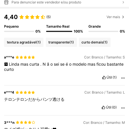
Para denunciar este vendedor e/ou produto
4,40
(5)
Ver mais
Pequeno
Tamanho Real
Grande
0%
100%
0%
textura agradável
(1)
transparente
(1)
curto demais
(1)
a***e
Cor: Branco / Tamanho: S
Linda
mas
curta
.
N
ã
o
sei
se
é
o
modelo
mas
ficou
bastante
curto
Útil
(1)
e***4
Cor: Branco / Tamanho: L
テロンテロンだからパンツ透ける
Útil
(0)
3***n
Cor: Branco / Tamanho: M