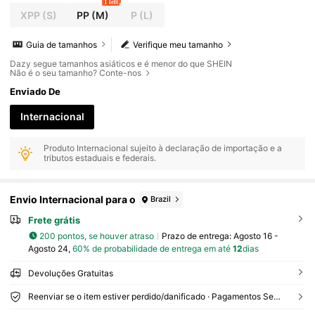
1 left
XPP
(S)
PP
(M)
P
(L)
Guia de tamanhos
Verifique meu tamanho
Dazy segue tamanhos asiáticos e é menor do que SHEIN
Não é o seu tamanho? Conte-nos
Enviado De
Internacional
Produto Internacional sujeito à declaração de importação e a
tributos estaduais e federais.
Envio Internacional para o
Brazil
Frete grátis
200 pontos, se houver atraso
Prazo de entrega:
Agosto 16 -
Agosto 24,
60% de probabilidade de entrega em até
12
dias
Devoluções Gratuitas
Reenviar se o item estiver perdido/danificado · Pagamentos Seguros · Proteção de privacidade