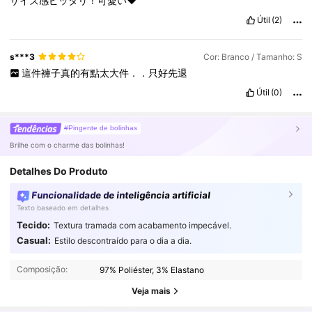
サイズ感ピッタリ！可愛い❤
Útil
(2)
s***3
Cor: Branco / Tamanho: S
這件褲子真的有點太大件．．只好先退
Útil
(0)
#Pingente de bolinhas
Brilhe com o charme das bolinhas!
Detalhes Do Produto
Funcionalidade de inteligência artificial
Texto baseado em detalhes
Tecido:
Textura tramada com acabamento impecável.
Casual:
Estilo descontraído para o dia a dia.
948K Seguidores
4,89
Composição:
97% Poliéster, 3% Elastano
Veja mais
948K Seguidores
4,89