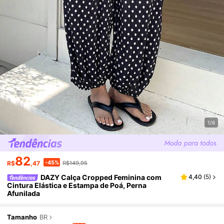
1/6
82
-45%
R$
,47
R$149,95
DAZY Calça Cropped Feminina com
4,40
(
5
)
Cintura Elástica e Estampa de Poá, Perna
Afunilada
Tamanho
BR