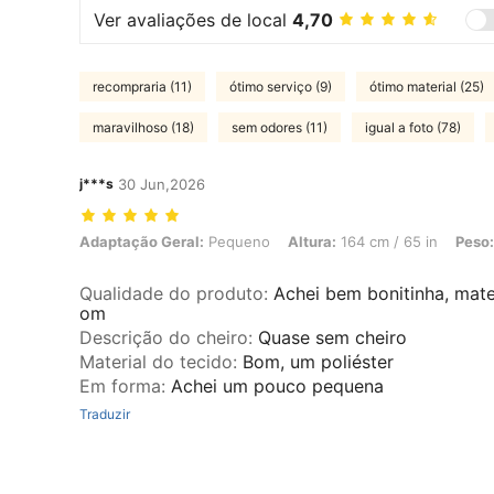
Ver avaliações de local
4,70
recompraria (11)
ótimo serviço (9)
ótimo material (25)
maravilhoso (18)
sem odores (11)
igual a foto (78)
j***s
30 Jun,2026
Adaptação Geral: Pequeno, Altura: 164 cm / 65 in, Peso: 77 kg / 170
Adaptação Geral:
Pequeno
Altura:
164 cm / 65 in
Peso:
Qualidade do produto
:
Achei bem bonitinha, mate
om
Descrição do cheiro
:
Quase sem cheiro
Material do tecido
:
Bom, um poliéster
Em forma
:
Achei um pouco pequena
Traduzir