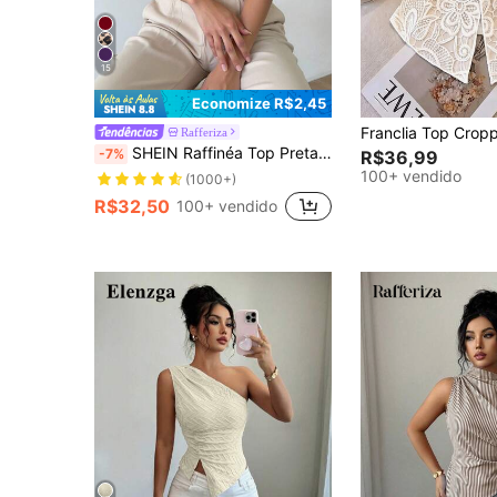
15
Economize R$2,45
Rafferiza
SHEIN Raffinéa Top Preta Sexy Metalizada Plissada Sem Mangas com Estampa de Onça, Top com Estampa de Leopardo, Top com Estampa de Onça, Top Ombro Único, Top de Leopardo, Regata Marrom de Malha com Estampa de Leopardo Franzida e Assimétrica para Mulheres
-7%
R$36,99
100+ vendido
(1000+)
R$32,50
100+ vendido