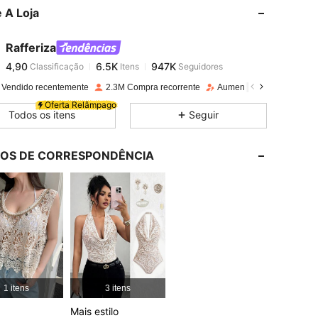
 A Loja
4,90
6.5K
947K
Rafferiza
4,90
6.5K
947K
Classificação
Itens
Seguidores
m***r
pago
1 dia atrás
 Vendido recentemente
2.3M Compra recorrente
Aumento de seguidores 
4,90
6.5K
947K
Oferta Relâmpago
Todos os itens
Seguir
4,90
6.5K
947K
LOS DE CORRESPONDÊNCIA
4,90
6.5K
947K
4,90
6.5K
947K
4,90
6.5K
947K
1 itens
3 itens
Mais estilo
4,90
6.5K
947K