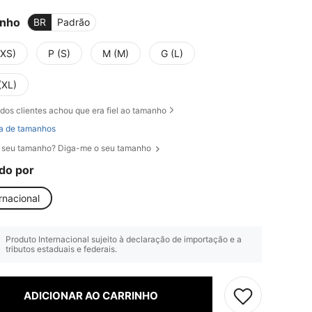
nho
BR
Padrão
(XS)
P (S)
M (M)
G (L)
(XL)
dos clientes achou que era fiel ao tamanho
a de tamanhos
 seu tamanho? Diga-me o seu tamanho
do por
rnacional
Produto Internacional sujeito à declaração de importação e a
tributos estaduais e federais.
ADICIONAR AO CARRINHO