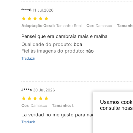
f***8
11 Jul,2026
Adaptação Geral: Tamanho Real, Cor: Damasco, Tamanho: L
Adaptação Geral:
Tamanho Real
Cor:
Damasco
Tamanh
Pensei que era cambraia mais e malha
Qualidade do produto
:
boa
Fiel às imagens do produto
:
não
Traduzir
J***a
30 Jul,2026
Usamos cookie
Cor: Damasco, Tamanho: L
Cor:
Damasco
Tamanho:
L
consulte nos
La verdad no me gusto para nada
Traduzir