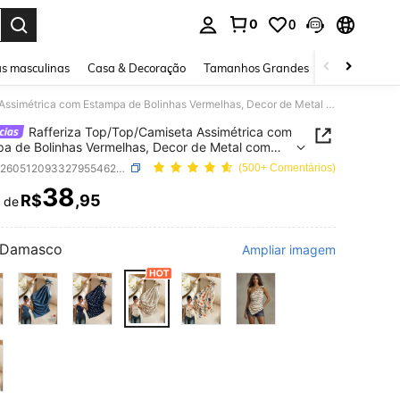
0
0
ar. Press Enter to select.
s masculinas
Casa & Decoração
Tamanhos Grandes
Joias e acessó
Rafferiza Top/Top/Camiseta Assimétrica com Estampa de Bolinhas Vermelhas, Decor de Metal com Fivela, Franzido na Barra Assimétrica, Adequada para Dia dos Namorados, Encontros, Volta às Aulas, Verão, Praia, Férias, Bolinhas Retrô
Rafferiza Top/Top/Camiseta Assimétrica com
a de Bolinhas Vermelhas, Decor de Metal com
, Franzido na Barra Assimétrica, Adequada para
SKU: sz260512093327955462028
(500+ Comentários)
s Namorados, Encontros, Volta às Aulas, Verão,
38
Férias, Bolinhas Retrô
R$
,95
r de
ICE AND AVAILABILITY
Damasco
Ampliar imagem