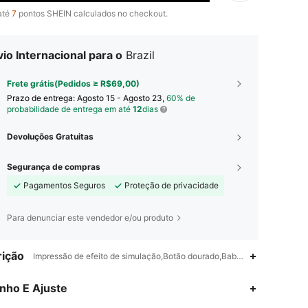
até
7
pontos SHEIN calculados no checkout.
io Internacional para o
Brazil
Frete grátis(Pedidos ≥ R$69,00)
Prazo de entrega:
Agosto 15 - Agosto 23,
60% de
probabilidade de entrega em até
12
dias
Devoluções Gratuitas
Segurança de compras
Pagamentos Seguros
Proteção de privacidade
Para denunciar este vendedor e/ou produto
ição
Impressão de efeito de simulação,Botão dourado,Babado,Serve bem na 
4,90
6.5K
947K
nho E Ajuste