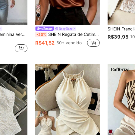
6
RosyDaze
Rafferiza Regata Feminina Vermelha com Poá, Ajuste Slim e Bainha Assimétrica
SHEIN Regata de Cetim Borgonha Elegante Feminina, Decoração de Colarinho de Pérolas, Ombros Franzidos, Versátil para Ir e Vir, Diário, Encontro, Passeio, Final de Semana, Café, Primavera, Ambiente de Trabalho Leve, Reunião, Doce, Minimalista, Retrô, Fresco, Literário, Vintage Leve, Estilo Menina, Chique Diário, Negócios, Escritório, Encontro, Uniforme de Professora Urbana, Natal e Ano Novo
-20%
R$39,95
10
R$41,52
50+ vendido