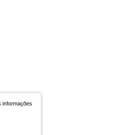
4,90
6.5K
947K
s informações