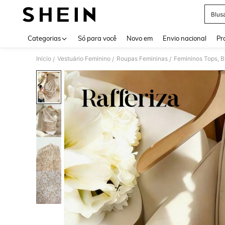
Blus
Use up 
Categorias
Só para você
Novo em
Envio nacional
Pr
Início
Vestuário Feminino
Roupas Femininas
Femininos Tops, B
/
/
/