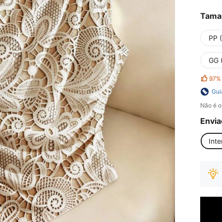
Tama
PP 
GG 
97%
Gui
Não é o
Envia
Inte