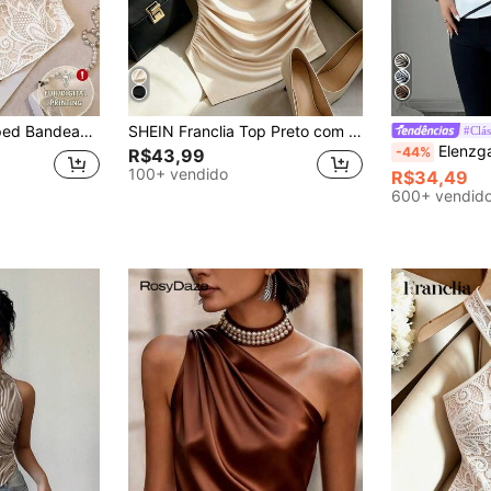
Franclia Top Cropped Bandeau Sexy com Bainha Fendida para Mulheres, Top de Verão, Conjunto de Primavera, Roupa de Férias, Top de Festa, Roupa de Praia, Top Elegante, Top Casual, Conjunto de Férias de Verão, Roupa de Férias de Verão, Top Social, Top com Bainha Franzida, Top de Poá, Top na Cor Champanhe, Top Bandeau, Top com Frente Torcida, Top Sexy, Y2K
SHEIN Franclia Top Preto com Gola e Bainha Assimétricas & Fivela de Metal, Design de Cintura Franzida para Efeito Emagrecedor
#Clás
Elenzga Top de Malha com Es
-44%
R$43,99
100+ vendido
R$34,49
600+ vendid