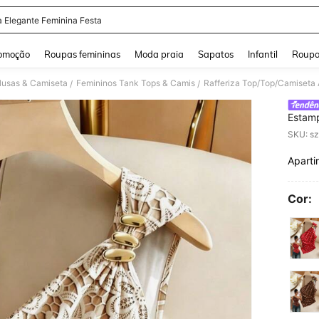
a Elegante Feminina Festa
and down arrow keys to navigate search Buscas recentes and Pesquisar e Encontr
omoção
Roupas femininas
Moda praia
Sapatos
Infantil
Roupa
lusas & Camiseta
Femininos Tank Tops & Camis
/
/
Estamp
Fivela
Dia do
Praia, 
Aparti
PR
Cor: