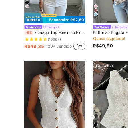
17
Economize R$2,60
Elenzga
Rafferiza
Elenzga Top Feminina Elegante Rosa com Ombro Assimétrico, Babado e Fenda na Barra, Ajustada, Verão
-5%
Quase esgotado!
(1000+)
R$49,90
R$49,35
100+ vendido