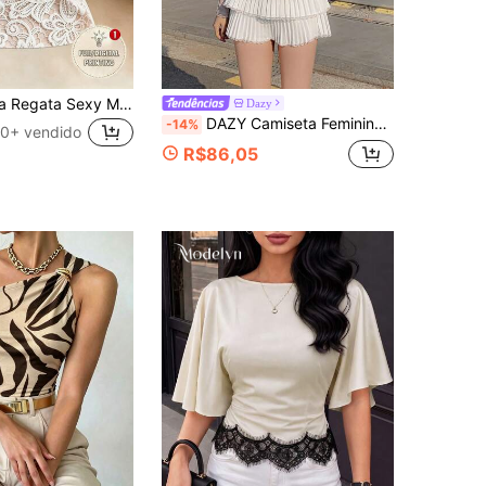
SHEIN Franclia Regata Sexy Minimalista com Decote Halter Cruzado, Estampa, Costas Abertas, Ajustada, Romântica, para Férias, Praia, Viagem, Escritório, Profissional, Festa Feminina
Dazy
DAZY Camiseta Feminina Elegante de Manga Longa com Cintura Marcada e Barra Ajustada, Cor Sólida, Slim Fit, para Férias, Primavera e Outono, Estilo Escolar
-14%
0+ vendido
R$86,05