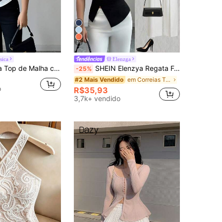
11
sica
Elenzga
tampa de Listras e Ombro Oblíquo, Novo Modelo de Verão Feminino
SHEIN Elenzya Regata Feminina Minimalista de Cor Sólida, Uso Diário
-25%
em Correias Tops, blusas e camisetas femininas
#2 Mais Vendido
o
R$35,93
3,7k+ vendido