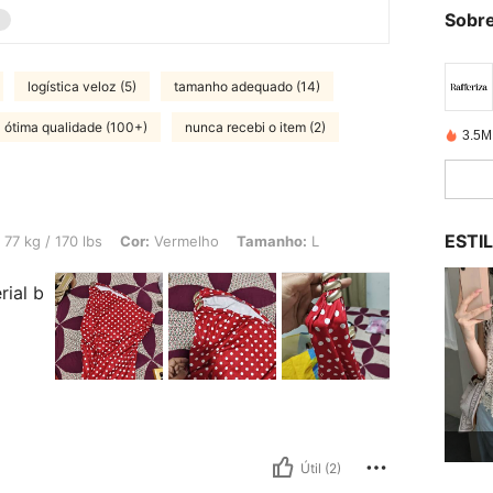
Sobre
logística veloz (5)
tamanho adequado (14)
ótima qualidade (100+)
nunca recebi o item (2)
3.5M
ESTI
 lbs, Cor: Vermelho, Tamanho: L
77 kg / 170 lbs
Cor:
Vermelho
Tamanho:
L
rial b
Útil (2)