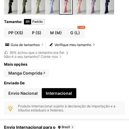
Tamanho
:
BR
Padrão
1 left
PP
(XS)
P
(S)
M
(M)
G
(L)
Guia de tamanhos
Verifique meu tamanho
95%
achou que o tamanho era fiel
Não é o seu tamanho? Conte-nos
Mais opções
Manga Comprida
Enviado De
Envio Nacional
Internacional
Produto Internacional sujeito à declaração de importação e a
tributos estaduais e federais.
Envio Internacional para o
Brazil