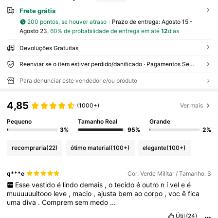
Frete grátis
200 pontos, se houver atraso
Prazo de entrega:
Agosto 15 -
Agosto 23,
60% de probabilidade de entrega em até
12
dias
Devoluções Gratuitas
Reenviar se o item estiver perdido/danificado · Pagamentos Seguros · Proteção de privacidade
Para denunciar este vendedor e/ou produto
4,85
(1000+)
Ver mais
Pequeno
Tamanho Real
Grande
3%
95%
2%
recompraria
(22)
ótimo material
(100+)
elegante
(100+)
q***e
Cor: Verde Militar / Tamanho: S
Esse
vestido
é
lindo
demais
,
o
tecido
é
outro
n
í
vel
e
é
muuuuuuitooo
leve
,
macio
,
ajusta
bem
ao
corpo
,
voc
ê
fica
uma
diva
.
Comprem
sem
medo
...
Útil
(24)