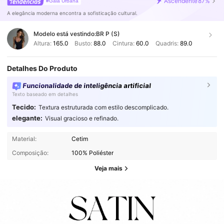
Ascendente
87%
#Gala Urbana
A elegância moderna encontra a sofisticação cultural.
Modelo está vestindo:
BR P (S)
Altura:
165.0
Busto:
88.0
Cintura:
60.0
Quadris:
89.0
Detalhes Do Produto
Funcionalidade de inteligência artificial
Texto baseado em detalhes
Tecido:
Textura estruturada com estilo descomplicado.
elegante:
Visual gracioso e refinado.
Material:
Cetim
Composição:
100% Poliéster
Veja mais