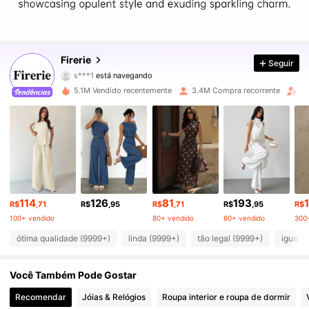
1.3M Seguidores
4,87
1.3M Seguidores
4,87
Firerie
Seguir
s***1
está navegando
1.3M Seguidores
4,87
5.1M Vendido recentemente
3.4M Compra recorrente
Au
1.3M Seguidores
4,87
1.3M Seguidores
4,87
1.3M Seguidores
4,87
114
126
81
193
1.3M Seguidores
R$
,71
R$
,95
R$
,71
R$
,95
R$
4,87
100+ vendido
80+ vendido
60+ vendido
300
1.3M Seguidores
4,87
ótima qualidade (9999+)
linda (9999+)
tão legal (9999+)
igual a
1.3M Seguidores
4,87
Você Também Pode Gostar
Recomendar
Jóias & Relógios
Roupa interior e roupa de dormir
1.3M Seguidores
4,87