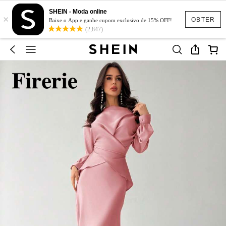
SHEIN - Moda online
×
OBTER
Baixe o App e ganhe cupom exclusivo de 15% OFF!
(2,847)