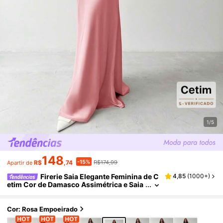
1/5
148
-15%
R$
,74
R$174,99
Apartir de
Firerie Saia Elegante Feminina de C
4,85
(
1000+
)
etim Cor de Damasco Assimétrica e Saia
Tipo Linha A de Cetim
Cor: Rosa Empoeirado