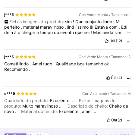
j***5
Cor: Verde Menta / Tamanho: L
Fiel às imagens do produto:
sim
!
Que
conjunto
lindo
!
Mt
perfeito
,
material
maravilhoso
,
lind
í
ssimo
!!!
Estava
com
.
Edi
de
n
ã
o
chegar
a
tempo
do
evento
que
irei
!
Mas
ainda
sim
pedi
para
chegou
com
uns
12
ou
menos
dias
!
💞💞
Útil
(12)
j***5
Cor: Verde Menta / Tamanho: S
Cometi
lindo
.
Amei
tudo
.
Qualidade
boa
tamanho
ok
.
Recomendo
.
Útil
(4)
e***9
Cor: Azul bebê / Tamanho: M
Qualidade do produto:
Excelente
...
Fiel às imagens do
produto:
Muito
maravilhoso
...
Descrição do cheiro:
Cheiro
de
novo
.
Material do tecido:
Excelente
,
amei
...
Útil
(2)