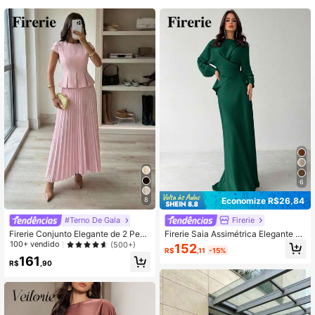
6
Economize R$26,84
8
#Terno De Gala
Firerie
Firerie Conjunto Elegante de 2 Peça
Firerie Saia Assimétrica Elegante de
s com Top de Gola Redonda e Man
Cetim Feminina
100+ vendido
(500+)
152
R$
,11
-15%
ga Curta com Bainha Pregueada e
161
Saia Pregueada, Cor Sólida
R$
,90