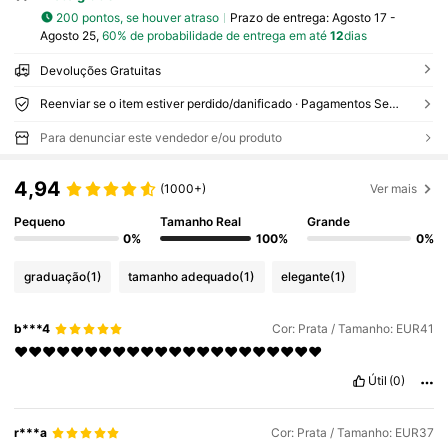
200 pontos, se houver atraso
Prazo de entrega:
Agosto 17 -
Agosto 25,
60% de probabilidade de entrega em até
12
dias
Devoluções Gratuitas
Reenviar se o item estiver perdido/danificado · Pagamentos Seguros · Proteção de privacidade
Para denunciar este vendedor e/ou produto
4,94
(1000+)
Ver mais
Pequeno
Tamanho Real
Grande
0%
100%
0%
graduação
(1)
tamanho adequado
(1)
elegante
(1)
b***4
Cor: Prata / Tamanho: EUR41
❤️❤️❤️❤️❤️❤️❤️❤️❤️❤️❤️❤️❤️❤️❤️❤️❤️❤️❤️❤️❤️❤️
Útil
(0)
r***a
Cor: Prata / Tamanho: EUR37