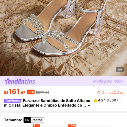
1/9
161
-6%
Últimos 2 dias
R$
,67
R$171,99
Farahzel Sandálias de Salto Alto co
4,94
(
1000+
)
m Cristal Elegante e Ombro Enfeitado co
m Strass de Vidro, Adequadas para Sair,
Banquete, Festa, Looks de Primavera e Verão
Tamanho
:
BR
Padrão
1 left
9 left