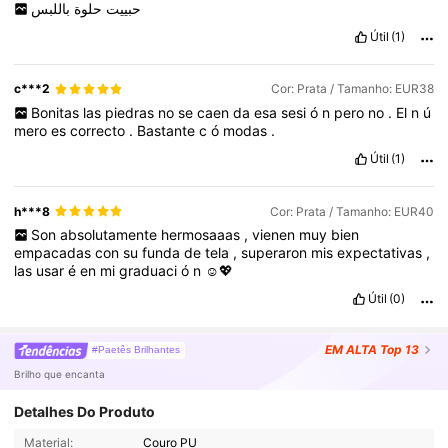
حبييت
حلوة
باللبس
Útil
(1)
c***2
Cor: Prata / Tamanho: EUR38
Bonitas
las
piedras
no
se
caen
da
esa
sesi
ó
n
pero
no
.
El
n
ú
mero
es
correcto
.
Bastante
c
ó
modas
.
Útil
(1)
h***8
Cor: Prata / Tamanho: EUR40
Son
absolutamente
hermosaaas
,
vienen
muy
bien
empacadas
con
su
funda
de
tela
,
superaron
mis
expectativas
,
las
usar
é
en
mi
graduaci
ó
n
☺️💖
Útil
(0)
EM ALTA
Top 13
#Paetês Brilhantes
Brilho que encanta
496 Seguidores
4,79
Detalhes Do Produto
Material:
Couro PU