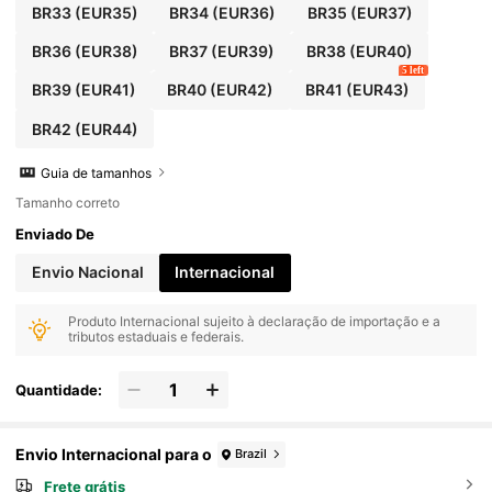
BR33
(EUR35)
BR34
(EUR36)
BR35
(EUR37)
BR36
(EUR38)
BR37
(EUR39)
BR38
(EUR40)
5 left
BR39
(EUR41)
BR40
(EUR42)
BR41
(EUR43)
BR42
(EUR44)
Guia de tamanhos
Tamanho correto
Enviado De
Envio Nacional
Internacional
Produto Internacional sujeito à declaração de importação e a
tributos estaduais e federais.
Quantidade:
Envio Internacional para o
Brazil
Frete grátis