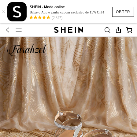
SHEIN - Moda online
×
OBTER
Baixe o App e ganhe cupom exclusivo de 15% OFF!
(2,847)