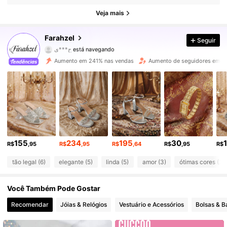
496 Seguidores
4,79
Veja mais
496 Seguidores
4,79
Farahzel
Seguir
496 Seguidores
4,79
Aumento em 241% nas vendas
Aumento de seguidores em 6
496 Seguidores
4,79
496 Seguidores
4,79
496 Seguidores
4,79
155
234
195
30
496 Seguidores
4,79
R$
,95
R$
,95
R$
,64
R$
,95
R$
tão legal (6)
elegante (5)
linda (5)
amor (3)
ótimas cores (2)
496 Seguidores
4,79
Você Também Pode Gostar
496 Seguidores
4,79
Recomendar
Jóias & Relógios
Vestuário e Acessórios
Bolsas & 
496 Seguidores
4,79