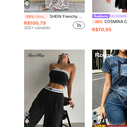
17
SHEIN Frenchy Conjunto de 2 peças com Top Bandeau Cropped e Calça Pantalona com Estampa Completa, para Mulheres, Praia e Férias de Verão
COSMIN
-20%
Últimos 3 dias
COSMINA Conjunto de 2 Peças Elegante de
-45%
R$100,79
200+ vendido
R$70,95
4
33