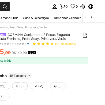
0
0
ar. Press Enter to select.
s masculinas
Casa & Decoração
Tamanhos Grandes
Joias e acessó
inino, Preto Sexy, Primavera/Verão
COSMINA Conjunto de 2 Peças Elegante
esta Feminino, Preto Sexy, Primavera/Verão
z2412123318352128
(5 Comentários)
5
,99
R$140,99
-39%
ICE AND AVAILABILITY
ete grátis
nho
BR Tamanho
(XS)
P (S)
M (M)
G (L)
(XL)