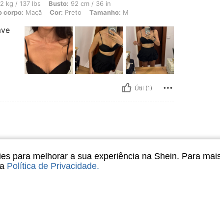
bs, Busto: 92 cm / 36 in, Cintura: 72 cm / 28 in, Quadris: 97 cm / 38 in, Formato 
2 kg / 137 lbs
Busto:
92 cm / 36 in
o corpo:
Maçã
Cor:
Preto
Tamanho:
M
ave
Útil (1)
s para melhorar a sua experiência na Shein. Para mai
ll 😂 But after putting it on and
sa
Política de Privacidade
.
azing! Thank you, SHEIN. You
Útil (1)