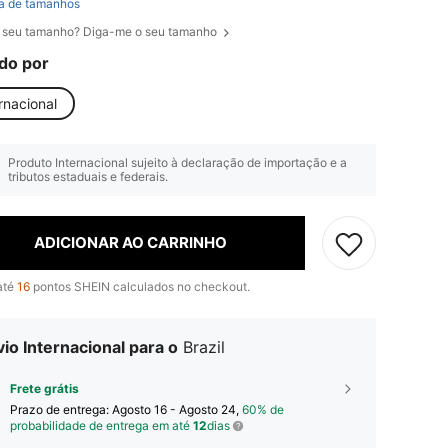
a de tamanhos
 seu tamanho? Diga-me o seu tamanho
do por
rnacional
Produto Internacional sujeito à declaração de importação e a
tributos estaduais e federais.
ADICIONAR AO CARRINHO
até
16
pontos SHEIN calculados no checkout.
io Internacional para o
Brazil
Frete grátis
Prazo de entrega:
Agosto 16 - Agosto 24,
60% de
probabilidade de entrega em até
12
dias