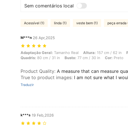
Sem comentários local
Acessível (1)
linda (1)
veste bem (1)
peça errada 
M***n
26 Apr,2025
Adaptação Geral: Tamanho Real, Altura: 157 cm / 62 in, Peso: 48 kg /
Adaptação Geral:
Tamanho Real
Altura:
157 cm / 62 in
Quadris:
80 cm / 31 in
Busto:
77 cm / 30 in
Cor:
Preto
Product Quality
:
A measure that can measure qual
True to product images
:
I am not sure what I woul
Traduzir
k***s
19 Feb,2026