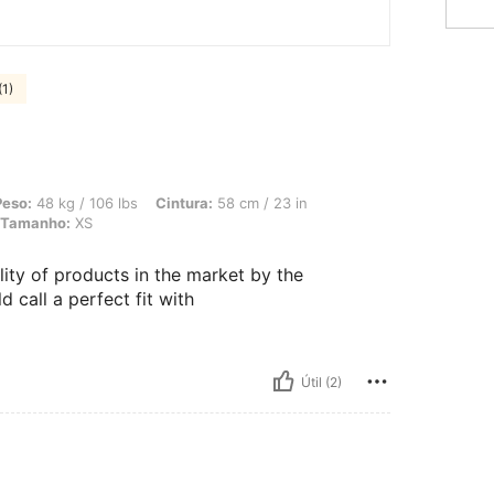
(1)
 106 lbs, Cintura: 58 cm / 23 in, Quadris: 80 cm / 31 in, Busto: 77 cm / 30 in, Co
Peso:
48 kg / 106 lbs
Cintura:
58 cm / 23 in
Tamanho:
XS
ity of products in the market by the
d call a perfect fit with
Útil (2)