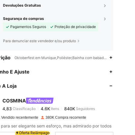
Devoluções Gratuitas
Segurança de compras
Pagamentos Seguros
Proteção de privacidade
Para denunciar este vendedor e/ou produto
ição
Oktoberfest em Munique,Poliéster,Bainha com babado,Nó,Costas nuas 
4,83
4.6K
840K
nho E Ajuste
 A Loja
4,83
4.6K
840K
COSMINA
4,83
4.6K
840K
Classificação
Itens
Seguidores
m***7
pago
7 horas atrás
 Vendido recentemente
380K Compra recorrente
4,83
4.6K
840K
 para ser elegante sem esforço, mas admirado por todos
Oferta Relâmpago