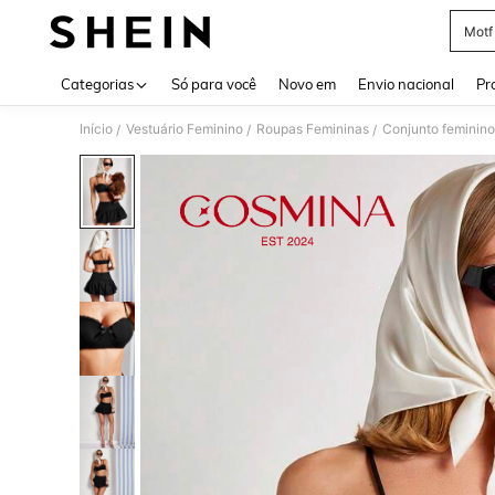
Motf
Use up 
Categorias
Só para você
Novo em
Envio nacional
Pr
Início
Vestuário Feminino
Roupas Femininas
Conjunto feminino
/
/
/