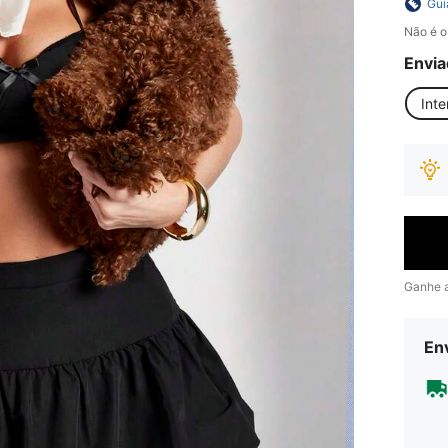
Gui
Não é o
Envia
Inte
Ganhe 
Env