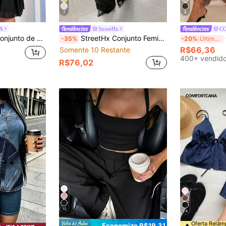
7
8
A
StreetHx
C
 Verão/Primavera para Resort Feminino
StreetHx Conjunto Feminino Primavera/Verão Preto 2 Peças Jacquard com Rebite e Decoração de Fita, Top Regata Decote V Profundo Halter com Amarração nas Costas e Calça Longa, Estilo Street Fashion para Festa, Festival de Música, Retrô, Uso Diário e Versátil
C
-35%
-20%
Últimos 3 dias
R$66,36
Somente 10 Restante
400+ vendid
R$76,02
10
24
Oferta Relâ
Economize R$19,31