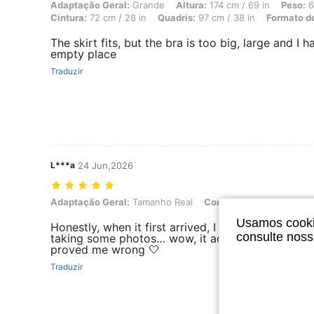
Adaptação Geral: Grande, Altura: 174 cm / 69 in, Peso: 62 kg / 137 l
Adaptação Geral:
Grande
Altura:
174 cm / 69 in
Peso:
6
Cintura:
72 cm / 28 in
Quadris:
97 cm / 38 in
Formato d
The skirt fits, but the bra is too big, large and I h
empty place
Traduzir
L***a
24 Jun,2026
Adaptação Geral: Tamanho Real, Cor: Preto, Tamanho: S
Adaptação Geral:
Tamanho Real
Cor:
Preto
Tamanho:
S
Usamos cookie
Honestly, when it first arrived, I didn’t like it at a
consulte nos
taking some photos… wow, it actually looked am
proved me wrong 🤍
Traduzir