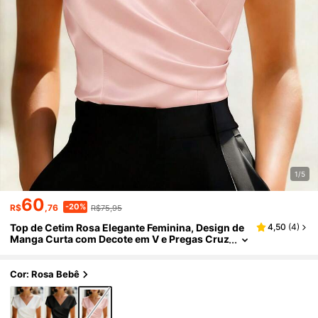
1/5
60
-20%
R$
,76
R$75,95
Top de Cetim Rosa Elegante Feminina, Design de
4,50
(
4
)
Manga Curta com Decote em V e Pregas Cruz
adas, Comprimento Regular, Top Graciosa pa
ra Senhoras, Top de Verão, Top de Cetim Branca
Cor: Rosa Bebê