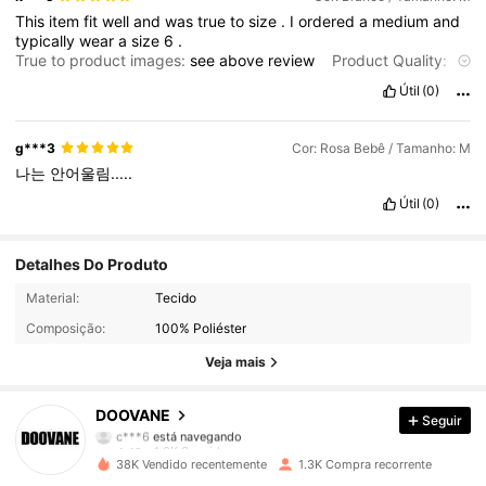
This
item
fit
well
and
was
true
to
size
.
I
ordered
a
medium
and
typically
wear
a
size
6
.
True to product images:
see
above
review
Product Quality:
not
a
great
quality
,
but
fits
quite
well
.
Fit:
good
Smell
Útil
(0)
description:
smell
???
Fabric material:
not
great
quality
g***3
Cor: Rosa Bebê / Tamanho: M
나는
안어울림.....
Útil
(0)
Detalhes Do Produto
Material:
Tecido
1.3K Seguidores
4,49
Composição:
100% Poliéster
Veja mais
1.3K Seguidores
4,49
DOOVANE
Seguir
c***6
está navegando
1.3K Seguidores
4,49
38K Vendido recentemente
1.3K Compra recorrente