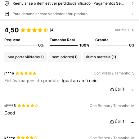
Reenviar se o item estiver perdido/danificado · Pagamentos Seguros · Proteção de privacidade
Para denunciar este vendedor e/ou produto
4,50
(4)
Ver mais
Pequeno
Tamanho Real
Grande
0%
100%
0%
boa portabilidade
(1)
sem odores
(1)
ótimo material
(1)
j***o
Cor: Preto / Tamanho: S
Fiel às imagens do produto:
Igual
ao
an
ú
ncio
Útil
(1)
d***5
Cor: Branco / Tamanho: M
Good
Útil
(1)
k***e
Cor: Branco / Tamanho: M