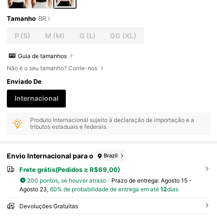
Tamanho
BR
P
(S)
M
(M)
G
(L)
GG
(XL)
Guia de tamanhos
Não é o seu tamanho? Conte-nos
Enviado De
Internacional
Produto Internacional sujeito à declaração de importação e a
tributos estaduais e federais.
Envio Internacional para o
Brazil
Frete grátis(Pedidos ≥ R$69,00)
200 pontos, se houver atraso
Prazo de entrega:
Agosto 15 -
Agosto 23,
60% de probabilidade de entrega em até
12
dias
Devoluções Gratuitas