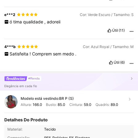
e***2
Cor: Verde Escuro / Tamanho: S
ó
tima
qualidade
,
adoreii
Útil
(11)
4***b
Cor: Azul Royal / Tamanho: M
Satisfeita
!
Comprem
sem
medo
.
Útil
(6)
#Renda
Elegância em cada fio
Modelo está vestindo:
BR P (S)
Altura:
166.0
Busto:
85.0
Cintura:
59.0
Quadris:
89.0
Detalhes Do Produto
199K Seguidores
4,82
Material:
Tecido
Composição:
95% Poliéster, 5% Elastano