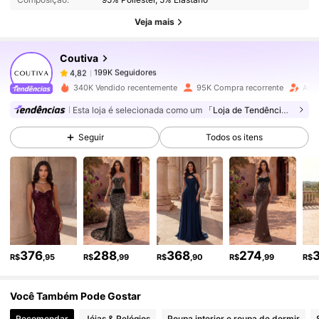
199K Seguidores
4,82
Veja mais
Coutiva
199K Seguidores
4,82
c***a
pago
1 dia atrás
340K Vendido recentemente
95K Compra recorrente
Aum
199K Seguidores
4,82
Esta loja é selecionada como um
「Loja de Tendências」
Seguir
Todos os itens
199K Seguidores
4,82
199K Seguidores
4,82
199K Seguidores
4,82
376
288
368
274
R$
,95
R$
,99
R$
,90
R$
,99
R$
Você Também Pode Gostar
199K Seguidores
4,82
Recomendar
Jóias & Relógios
Roupa interior e roupa de dormir