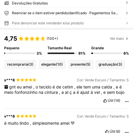
Devoluções Gratuitas
Reenviar se o item estiver perdido/danificado · Pagamentos Seguros · Proteção de privacidade
Para denunciar este vendedor e/ou produto
4,75
(100+)
Ver mais
Pequeno
Tamanho Real
Grande
3%
91%
6%
recompraria
(3)
elegante
(10)
presente
(5)
graduação
(3)
s***8
Cor: Verde Escuro / Tamanho: S
gnt
eu
amei
,
o
tecido
é
de
cetim
,
ele
tem
uma
calda
,
e
é
meio
fonfonzinho
na
cintura
,
a
al
ç
a
é
ajust
á
vel
,
e
sem
bojo
Útil
(16)
v***8
Cor: Verde Escuro / Tamanho: S
é
muito
lindo
,
simplesmente
amei
💚
Útil
(6)