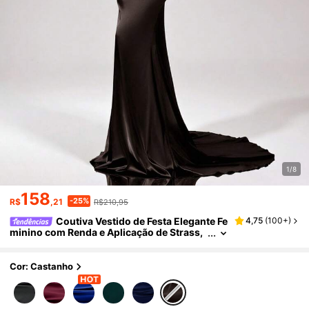
1/8
158
-25%
R$
,21
R$210,95
Coutiva Vestido de Festa Elegante Fe
4,75
(
100+
)
minino com Renda e Aplicação de Strass,
Vestido de Festa Formal Preto, Vestido de
Gala Elegante Preto Elegante e Sexy, Dia dos N
amorados
Cor: Castanho