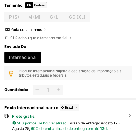
Tamanho
:
BR
Padrão
P
(S)
M
(M)
G
(L)
GG
(XL)
Guia de tamanhos
91%
achou que o tamanho era fiel
Enviado De
Internacional
Produto Internacional sujeito à declaração de importação e a
tributos estaduais e federais.
Quantidade:
Envio Internacional para o
Brazil
Frete grátis
200 pontos, se houver atraso
Prazo de entrega:
Agosto 17 -
Agosto 25,
60% de probabilidade de entrega em até
12
dias