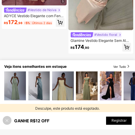
5
#Vestido de Noiva
ADYCE Vestido Elegante com Fend
a Brilhante e Franzido na Cintura, A
172
R$
,98
-5%
Últimos 2 dias
dequado para Festas, Eventos, Con
vidados de Casamento, Ocasiões F
ormais, Galas e Mais
#Vestido floral
Glamine Vestido Elegante Sem Alça
s com Tule Bordado Floral para Mul
174
R$
,90
heres
Veja itens semelhantes em estoque
Ver Tudo
Desculpe, este produto está esgotado.
GANHE R$12 OFF
ESGOTADO
Registrar