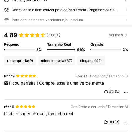
Devoluções Gratuitas
Reenviar se o item estiver perdido/danificado · Pagamentos Seguros · Proteção de privacidade
Para denunciar este vendedor e/ou produto
4,89
(1000+)
Ver mais
Pequeno
Tamanho Real
Grande
2%
96%
2%
recompraria
(9)
ótimo material
(67)
elegante
(42)
k***9
Cor: Multicolorido / Tamanho: S
Ficou
perfeita
!
Comprei
essa
é
uma
verde
menta
Útil
(5)
r***0
Cor: Preto e dourado / Tamanho: M
Linda
e
super
chique
,
tamanho
real
.
Útil
(3)