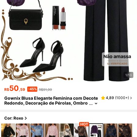
1/13
50
-45%
R$
,59
R$91,99
Gownix Blusa Elegante Feminina com Decote
4,89
(
1000+
)
Redondo, Decoração de Pérolas, Ombro
s Frios, Manga Longa, Babados, Ideal pa
ra o Natal, Inverno, Outono e Inverno, Ano N
ovo, Ação de Graças, Festa Elegante, Vestido
Cor: Roxo
Elegante Feminino com Lantejoulas