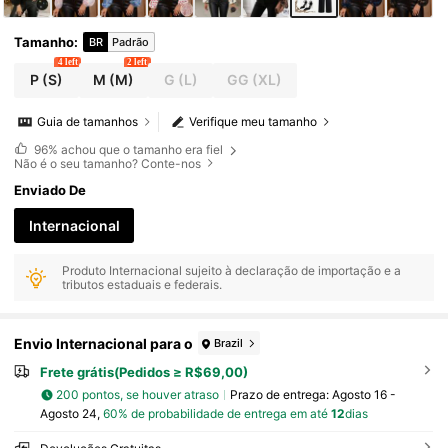
Tamanho
:
BR
Padrão
4 left
2 left
P
(S)
M
(M)
G
(L)
GG
(XL)
Guia de tamanhos
Verifique meu tamanho
96%
achou que o tamanho era fiel
Não é o seu tamanho? Conte-nos
Enviado De
Internacional
Produto Internacional sujeito à declaração de importação e a
tributos estaduais e federais.
Envio Internacional para o
Brazil
Frete grátis(Pedidos ≥ R$69,00)
200 pontos, se houver atraso
Prazo de entrega:
Agosto 16 -
Agosto 24,
60% de probabilidade de entrega em até
12
dias