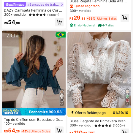
Blusa Regata Feminina Gola Alta el
#Bancadas de trabalho
egante
Quase esgotado!
DAZY Camiseta Feminina de Cor S
300+ vendido
ólida com Plissado e Manga Curta T
200+ vendido
(1000+)
29
ransparente Estilo Escolar
R$
,88
-69%
Últimos 3 dias
54
R$
,90
Envio Nacional
4-7 dias
10
8
Economize R$9,58
Oferta Relâmpago
01:29:09
Top de Chiffon com Babados e Dec
Blusa Elegante de Primavera Branc
ote em V para Mulheres, Top Elegan
100+ vendido
a com Gola Mandarim de Renda Flo
300+ vendido
(1000+)
te Semitransparente com Manga Si
ral, Botões e Recortes
54
R$
,28
-15%
Últimos 3 dias
110
no, Top de Estilo Boêmio Romântic