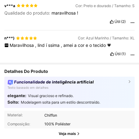
v***a
Cor: Preto e dourado / Tamanho: S
Qualidade do produto:
maravilhosa
!
Útil
(2)
n***)
Cor: Azul Marinho / Tamanho: XL
Maravilhosa
,
lind
í
ssima
,
amei
a
cor
e
o
tecido
💗
Útil
(1)
Detalhes Do Produto
Funcionalidade de inteligência artificial
Texto baseado em detalhes
elegante:
Visual gracioso e refinado.
Solto:
Modelagem solta para um estilo descontraído.
36K Seguidores
4,87
Material:
Chiffon
Composição:
100% Poliéster
36K Seguidores
4,87
Veja mais