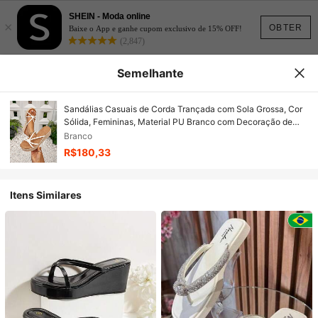
SHEIN - Moda online
×
OBTER
Baixe o App e ganhe cupom exclusivo de 15% OFF!
(2,847)
Semelhante
Sandálias Casuais de Corda Trançada com Sola Grossa, Cor
Sólida, Femininas, Material PU Branco com Decoração de
Tira Semicircular, Sandálias Plataforma Anabela Boêmias de
Branco
Férias Retrô, Sola de Lona, Sandálias Mule, Primavera Verão
R$180,33
Sapatos Férias da Primavera Páscoa
Itens Similares