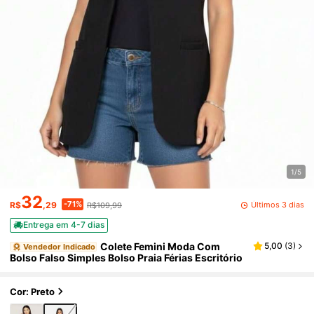
1/5
32
-71%
Últimos 3 dias
R$
,29
R$109,99
Entrega em 4-7 dias
Colete Femini Moda Com
5,00
(
3
)
Vendedor Indicado
Bolso Falso Simples Bolso Praia Férias Escritório
Cor: Preto