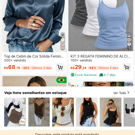
20
5
Top de Cetim de Cor Sólida Feminin
KIT 3 REGATA FEMININO DE ALCIN
a, Top Casual de Negócios com Gol
500+ vendido
HA FINA BLOGUEIRA
100+ vendido
a de Lapela e Botões na Frente, Ele
68
29
R$
,79
-20%
Últimos 3 dias
R$
,24
-68%
Últimos 3 dias
gante para Ir e Vir e Uso Diário, Ade
quado para Todas as Estações, Ver
Envio Nacional
4-7 dias
ão
Veja itens semelhantes em estoque
Ver Tudo
Desculpe, este produto está esgotado.