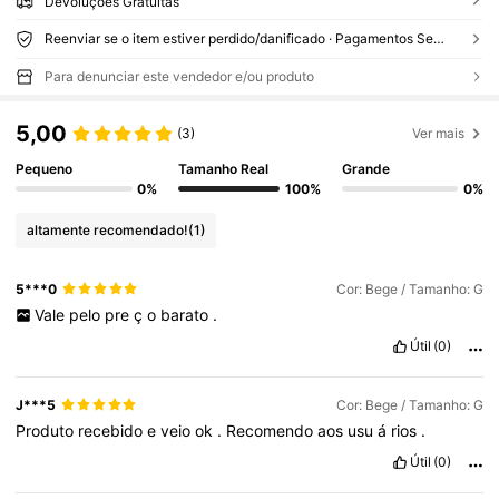
Devoluções Gratuitas
Reenviar se o item estiver perdido/danificado · Pagamentos Seguros · Proteção de privacidade
Para denunciar este vendedor e/ou produto
5,00
(3)
Ver mais
Pequeno
Tamanho Real
Grande
0%
100%
0%
altamente recomendado!
(1)
5***0
Cor: Bege / Tamanho: G
Vale
pelo
pre
ç
o
barato
.
Útil
(0)
J***5
Cor: Bege / Tamanho: G
Produto
recebido
e
veio
ok
.
Recomendo
aos
usu
á
rios
.
Útil
(0)