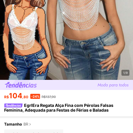
1/9
104
-24%
R$
,80
R$137,90
EgrlEra Regata Alça Fina com Pérolas Falsas
Feminina, Adequada para Festas de Férias e Baladas
Tamanho
BR