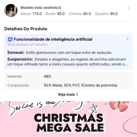
Modelo está vestindo:
S
Altura:
175.0
Busto:
85.0
Cintura:
60.0
Quadris:
95.0
Detalhes Do Produto
Funcionalidade de inteligência artificial
Texto baseado em detalhes
Sensual:
Estilo glamouroso com um toque extra de sedução.
Suspensório:
Simples e elegantes, as regatas de alcinha adicionam
um toque refinado tanto a looks casuais quanto sofisticados, sendo o
complemento perfeito para qualquer guarda-roupa.
Material:
ABS
Composição:
50% Metal, 50% PVC (Cloreto de polivinila)
Veja mais