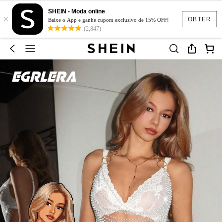
SHEIN - Moda online
×
OBTER
Baixe o App e ganhe cupom exclusivo de 15% OFF!
(2,847)