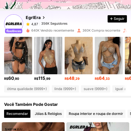
356K Seguidores
4,87
EgrlEra
Seguir
356K Seguidores
4,87
640K Vendido recentemente
360K Compra recorrente
A
356K Seguidores
4,87
356K Seguidores
4,87
60
115
48
64
356K Seguidores
4,87
R$
,90
R$
,99
R$
,29
R$
,33
R$
ótima qualidade (9999+)
linda (9999+)
suave (9999+)
igual a f
356K Seguidores
4,87
Você Também Pode Gostar
Recomendar
Jóias & Relógios
Roupa interior e roupa de dormir
356K Seguidores
4,87