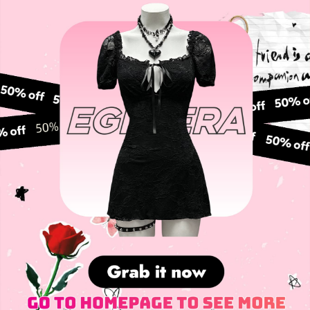
356K Seguidores
4,87