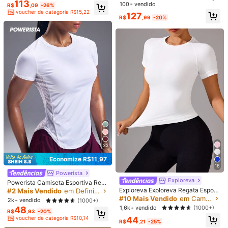
113
ste Slim para Uso Casual Diário no
100+ vendido
R$
,09
-26%
Verão, com Proteção Solar, Absorç
voucher de categoria R$15,22
Y***i
Cor: Preto / Tamanho: L
127
R$
,99
-20%
ão de Umidade, Secagem Rápida,
Est
á
s
ú
per
de
buena
calidad
en
Cintura Comprida, Lados Franzido
s, Gola Plana de Malha, Carcela, P
unhos, Adequada para Tênis, Golfe,
Útil
(0)
Pickleball
x***m
Cor: Preto / Tamanho: L
いい感じです！ダンスで使ってますー
Útil
(0)
326K Seguidores
4,86
Detalhes Do Produto
326K Seguidores
4,86
Material:
Tecido de malha
32
Composição:
77% Poliamida, 23% Elastano
Economize R$11,97
326K Seguidores
4,86
16
Veja mais
Powerista
Exploreva
Powerista Camiseta Esportiva Resp
326K Seguidores
4,86
irável e Macia, Camisa de Compres
Exploreva Exploreva Regata Esporti
#2 Mais Vendido
em Definir Tops ativos femininos
XLLAIS
z***5
seguido
4 horas atrás
são para Academia, Camisas Femin
va Feminina de Verão Simples com
#10 Mais Vendido
em Camisetas e regatas esportivas femininas
2k+ vendido
(1000+)
c***d
está navegando
inas
Impressão de Letras, Regata de Tre
1,6k+ vendido
(1000+)
48
ino, Camiseta de Academia
R$
,93
-20%
326K Seguidores
4,86
1.9M Vendido recentemente
830K Compra recorrente
44
voucher de categoria R$10,14
R$
,21
-25%