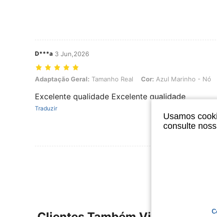
D***a
3 Jun,2026
Adaptação Geral: Tamanho Real, Cor: Azul Marinho - Nó, Tamanho
Adaptação Geral:
Tamanho Real
Cor:
Azul Marinho - Nó
Excelente qualidade Excelente qualidade
Traduzir
Usamos cookie
consulte nos
Ver Mais Ava
C
Clientes Também Visitaram