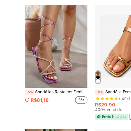
Sandálias Rasteiras Femininas Metálicas Brilhantes Roxas com Strass, Tira Cruzada e Design de Bico Aberto, Elegantes e Bonitas
Sandália Feminina Rasteirinha Confor
-5%
-9%
(100+)
R$81,18
R$29,90
400+ vendido
Envio Nacional