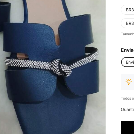
BR3
BR3
Tamanh
Envia
Env
Todos o
Quant