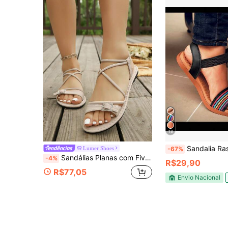
18
Sandalia Rasteira
Lumer Shoes
-67%
Sandálias Planas com Fivela de Strass para Mulheres, Tira Elástica Cruzada no Tornozelo, Sapatos Abertos na Ponta, Adequados para Praia, Férias e Uso Diário, Sapatos Casuais de Verão
-4%
R$29,90
R$77,05
Envio Nacional