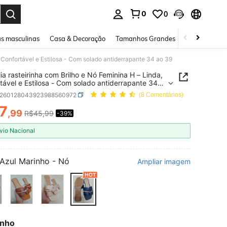
0
0
ar. Press Enter to select.
s masculinas
Casa & Decoração
Tamanhos Grandes
Joias e acessó
, Confortável e Estilosa - Com solado antiderrapante 34 ao 39
ia rasteirinha com Brilho e Nó Feminina H – Linda,
tável e Estilosa - Com solado antiderrapante 34
x260128043923988560972
(8 Comentários)
7
,99
R$45,99
-39%
ICE AND AVAILABILITY
vio Nacional
Azul Marinho - Nó
Ampliar imagem
nho