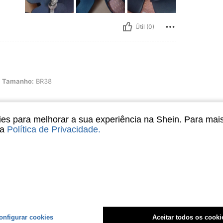
Útil (0)
: BR38
Tamanho:
BR38
s para melhorar a sua experiência na Shein. Para mai
sa
Política de Privacidade
.
Útil (0)
liações
onfigurar cookies
Aceitar todos os cooki