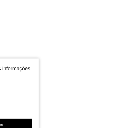
s informações
es