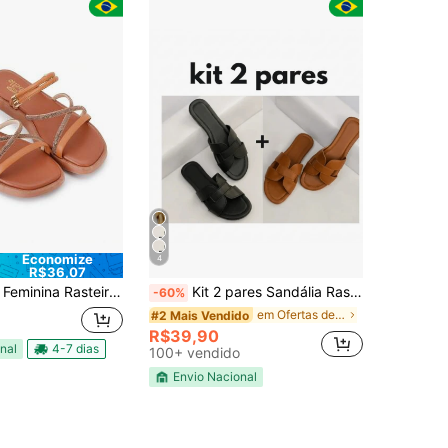
Economize
4
R$36,07
a Rasteirinha Tiras de Brilho Luxo
Kit 2 pares Sandália Rasteira h Feminina Moderna Estilosa
-60%
em Ofertas de novos produtos Sandálias Flat Femini
#2 Mais Vendido
R$39,90
nal
4-7 dias
100+ vendido
Envio Nacional