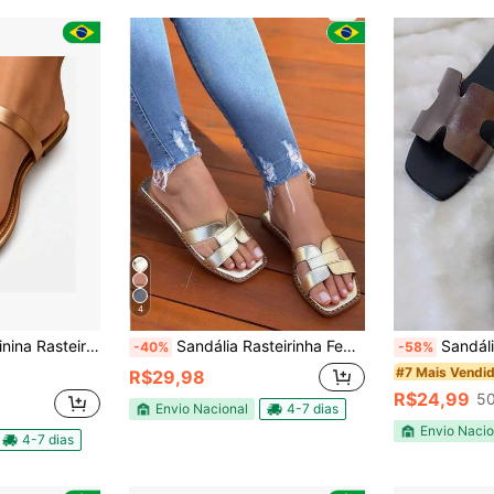
4
tavél Casual Verão Elegante Luxo
Sandália Rasteirinha Feminina Macia e Confortável F19
Sandália Feminina Flat Rasteira H Moda
-40%
-58%
#7 Mais Vendi
R$29,98
R$24,99
50
Envio Nacional
4-7 dias
Envio Nacio
4-7 dias