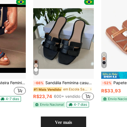
5
4
 Feminina Elastico
Sandália Feminina casual rasteira verão sandália feminina confortável sapatos feminina elegante
Papete Feminin
-66%
-52%
em Escola Sandálias Femininas
#1 Mais Vendido
R$33,93
R$23,74
600+ vendido
4-7 dias
Envio Nacio
Envio Nacional
4-7 dias
Ver mais