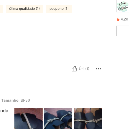
ótima qualidade (1)
pequeno (1)
4.2K
Útil (1)
: BR36
Tamanho:
BR36
inda