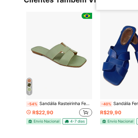
5
Sandália Rasteirinha Feminina Adulto Modinha Brilho Delicada Lançamento 34 ao 40, Sandalia rasteira H
Sandália Feminina Slide com gá
-54%
-40%
R$22,90
R$29,90
Envio Nacional
4-7 dias
Envio Nacional