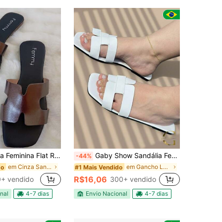
 Rasteirinha Verão Dia a Dia, Confortável, Solado antiderrapante 091 rasteirinha elegante
Gaby Show Sandália Feminina Serena 03 H Em Couro Sintético Para o Dia a Dia, Rasteirinha Bico Reto Elegante Chique Moderno Casual
-44%
em Cinza Sandálias Femininas
em Gancho Loop Sandálias Femininas
do
#1 Mais Vendido
R$16,06
+ vendido
300+ vendido
nal
4-7 dias
Envio Nacional
4-7 dias