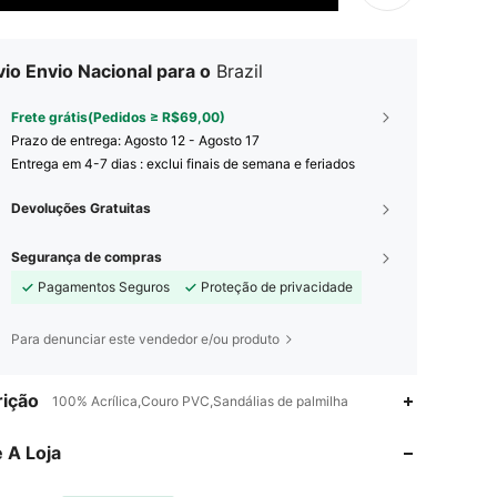
io Envio Nacional para o
Brazil
Frete grátis(Pedidos ≥ R$69,00)
Prazo de entrega:
Agosto 12 - Agosto 17
Entrega em 4-7 dias : exclui finais de semana e feriados
Devoluções Gratuitas
Segurança de compras
Pagamentos Seguros
Proteção de privacidade
Para denunciar este vendedor e/ou produto
4,87
157
1.2K
ição
100% Acrílica,Couro PVC,Sandálias de palmilha
4,87
157
1.2K
 A Loja
4,87
157
1.2K