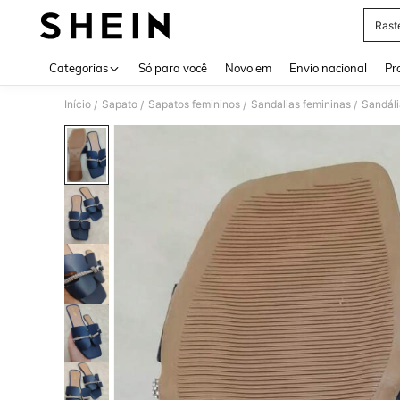
Rast
Use up 
Categorias
Só para você
Novo em
Envio nacional
Pr
Início
Sapato
Sapatos femininos
Sandalias femininas
Sandáli
/
/
/
/