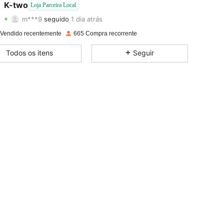
K-two
Loja Parceira Local
m***9
seguido
1 dia atrás
4,87
157
1.2K
Classificação
Itens
Seguidores
 Vendido recentemente
665 Compra recorrente
4,87
157
1.2K
Todos os itens
Seguir
4,87
157
1.2K
4,87
157
1.2K
4,87
157
1.2K
4,87
157
1.2K
4,87
157
1.2K