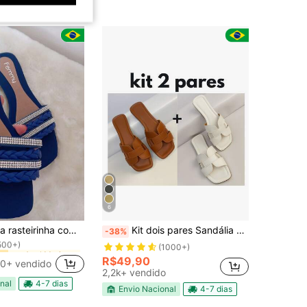
6
em Azul Marinho Sandalias femininas
do
ça - Rasteira feminina confortável, básica, Delicada e casual 34 ao 39 - Femmy 01
Kit dois pares Sandália Rasteira Feminina Moderna Estilosa
-38%
500+)
em Azul Marinho Sandalias femininas
em Azul Marinho Sandalias femininas
do
do
(1000+)
500+)
500+)
R$49,90
0+ vendido
em Azul Marinho Sandalias femininas
do
2,2k+ vendido
500+)
nal
4-7 dias
Envio Nacional
4-7 dias