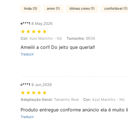
linda (3)
amor (1)
ótimas cores (1)
confortável (1)
e***1
8 May,2026
Cor: Azul Marinho - Nó, Tamanho: BR38
Cor:
Azul Marinho - Nó
Tamanho:
BR38
Ameiiii a cor!! Do jeito que queria!!
Traduzir
c***1
8 Jun,2026
Adaptação Geral: Tamanho Real, Cor: Azul Marinho - Nó, Tamanho
Adaptação Geral:
Tamanho Real
Cor:
Azul Marinho - Nó
Produto entregue conforme anúncio ela é muito l
Traduzir