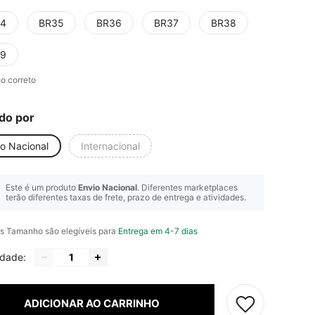
4
BR35
BR36
BR37
BR38
9
o correto
do por
io Nacional
Internacional
Este é um produto
Envio Nacional
. Diferentes marketplaces
terão diferentes taxas de frete, prazo de entrega e atividades.
s Tamanho são elegíveis para
Entrega em 4-7 dias
idade:
ADICIONAR AO CARRINHO